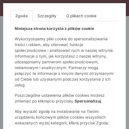
WYPRZEDAŻ TRWA! DODATKOWE 10% ZA 2SZT (KOD:
S10), DODATKOWE 15% ZA 3SZT (KOD: S15)
Zgoda
Szczegóły
O plikach cookie
5.10.15.
QUIOSQUE
FEMESTAGE
Niniejsza strona korzysta z plików cookie
Wykorzystujemy pliki cookie do spersonalizowania
treści i reklam, aby oferować funkcje
społecznościowe i analizować ruch w naszej witrynie.
Informacje o tym, jak korzystasz z naszej witryny,
udostępniamy partnerom społecznościowym,
reklamowym i analitycznym. Partnerzy mogą
połączyć te informacje z innymi danymi otrzymanymi
od Ciebie lub uzyskanymi podczas korzystania z ich
Monnari
Zobacz wszystko
Kurtki
Przejściowe
usług.
Kurtka z kwiatowym pikowaniem
Poszczególne ustawienia plików cookies możesz
zmieniać po kliknięciu przycisku
Spersonalizuj
.
Aby wyrazić zgodę na instalowanie na Twoim
urządzeniu końcowym plików cookies wszystkich
wskazanych wyżej kategorii, kliknij przycisk Zgoda.