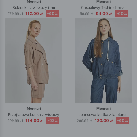
Monnari
Monnari
Sukienka z wiskozy i lnu
Casualowy T-shirt damski
112.00 zł
-60%
64.00 zł
-60%
279.99 zł
159.99 zł
Monnari
Monnari
Przejściowa kurtka z wiskozy
Jeansowa kurtka z kapturem
114.00 zł
-62%
120.00 zł
-60%
299.99 zł
299.99 zł