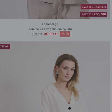
3SZT 15% KOD:
S15
2SZT 10% KOD:
S10
Femestage
Kamizelka z wiązaniem na lato
99.99 zł
-50%
199.99 zł
ZEDAŻ