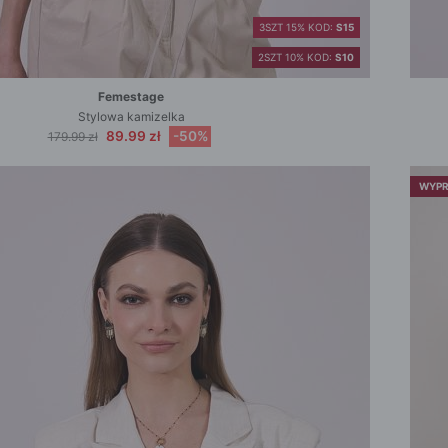
3SZT 15% KOD:
S15
2SZT 10% KOD:
S10
Femestage
Stylowa kamizelka
89.99 zł
-50%
179.99 zł
WYPR