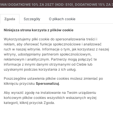
A! DODATKOWE 10% ZA 2SZT (KOD: S10), DODATKOWE 15% ZA 3
Zgoda
Szczegóły
O plikach cookie
Niniejsza strona korzysta z plików cookie
%
NOWA KOLEKCJA
FEMES
Wykorzystujemy pliki cookie do spersonalizowania treści i
reklam, aby oferować funkcje społecznościowe i analizować
ruch w naszej witrynie. Informacje o tym, jak korzystasz z naszej
EZONY
BLUZKI I T-SHIRTY
SWETRY
OSTATNIO DODANE
PAREO
DRESY
SPODNIE
N
witryny, udostępniamy partnerom społecznościowym,
Y
FE
reklamowym i analitycznym. Partnerzy mogą połączyć te
BLUZY
NA CO DZIEŃ
KOMPLETY
PIŻAMY I SZLAFROK
PŁASZCZE
SZORTY
informacje z innymi danymi otrzymanymi od Ciebie lub
FE
PŁASZCZE I KURTKI
WIZYTOWE
KOLEKCJA
TORBY
TRENCZE
BLUZKI I T
uzyskanymi podczas korzystania z ich usług.
WY
SPORTOWA
Y
KAMIZELKI
WIECZOROWE
AKCESORIA
PARKI
SWETRY
GA
Poszczególne ustawienia plików cookies możesz zmieniać po
HIRTY
SUKIENKI
STROJE KĄPIELOWE
KOSZULE
OKULARY
KLASYCZNE
BLUZY
kliknięciu przycisku
Spersonalizuj
.
KO
SPÓDNICE
PRZECIWSŁONECZ
T-SHIRTY
PIKOWANE
KAMIZELKI
Marka
Sezon
Rozmiar
Długość
AŻ
CO
Aby wyrazić zgodę na instalowanie na Twoim urządzeniu
ŻAKIETY
KAPELUSZE I CZA
E
TOPY
PUCHOWE
końcowym plików cookies wszystkich wskazanych wyżej
SU
wa
Okazja
Materiał
Dekolt
Cena
OPASKI NA GŁOW
kategorii, kliknij przycisk Zgoda.
POKAŻ WSZYSTKIE
WEŁNIANE
SPODNIE
ŻA
SZALIKI