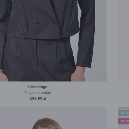
ROZPINANE
PRZEZ GŁOWE
Femestage
Elegancki żakiet
259.99 zł
NOW
15% 