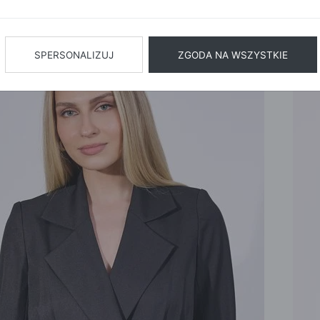
NA CO DZIEŃ
KURTKI
PO
KOSMETYCZKI
KLASYCZNE
PRZEJŚCIO
NOW
STKIE
LEGGINSY
RAMONESKI
SPERSONALIZUJ
ZGODA NA WSZYSTKIE
15% 
SZORTY
JEANSOWE
PARKI
JEANSY
SPORTOWE
SWETRY
BEZRĘKAWNI
GOLFY
A
PUCHOWE
KARDIGANY
ZIMOWE
OVERSIZE
DŁUGI RĘKAW
PIŻAMY I SZLAF
AŻUROWY
GÓRY OD PI
Z KRÓTKIM RĘKAWEM
DOŁY OD PI
BOLERKO
KOSZULE N
PONCHO
SZLAFROKI
BLUZY
TORBY