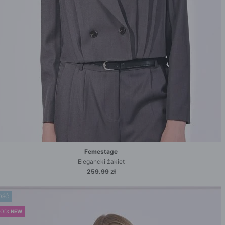
Femestage
Elegancki żakiet
259.99 zł
OŚĆ
KOD:
NEW