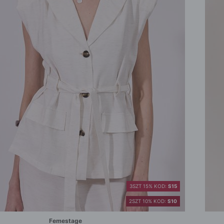
3SZT 15% KOD:
S15
2SZT 10% KOD:
S10
Femestage