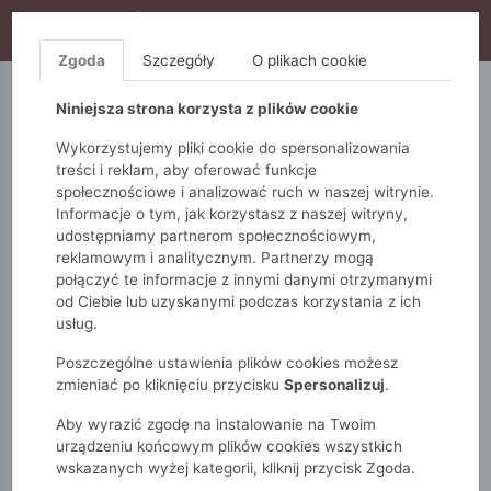
WYPRZEDAŻ TRWA! DODATKOWE 10% ZA 2SZT (KOD:
S10), DODATKOWE 15% ZA 3SZT (KOD: S15)
Zgoda
Szczegóły
O plikach cookie
5.10.15.
QUIOSQUE
FEMESTAGE
Niniejsza strona korzysta z plików cookie
Wykorzystujemy pliki cookie do spersonalizowania
treści i reklam, aby oferować funkcje
społecznościowe i analizować ruch w naszej witrynie.
Informacje o tym, jak korzystasz z naszej witryny,
udostępniamy partnerom społecznościowym,
reklamowym i analitycznym. Partnerzy mogą
połączyć te informacje z innymi danymi otrzymanymi
od Ciebie lub uzyskanymi podczas korzystania z ich
Monnari
Torby
Crossbody
usług.
Poszczególne ustawienia plików cookies możesz
CROSSBODY
zmieniać po kliknięciu przycisku
Spersonalizuj
.
Aby wyrazić zgodę na instalowanie na Twoim
POKAŻ FILTRY
urządzeniu końcowym plików cookies wszystkich
wskazanych wyżej kategorii, kliknij przycisk Zgoda.
wybrane filtry: