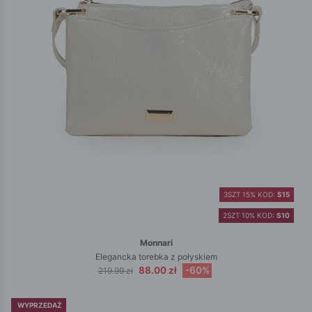
3SZT 15% KOD:
S15
2SZT 10% KOD:
S10
Monnari
Elegancka torebka z połyskiem
88.00 zł
-60%
219.99 zł
WYPRZEDAŻ