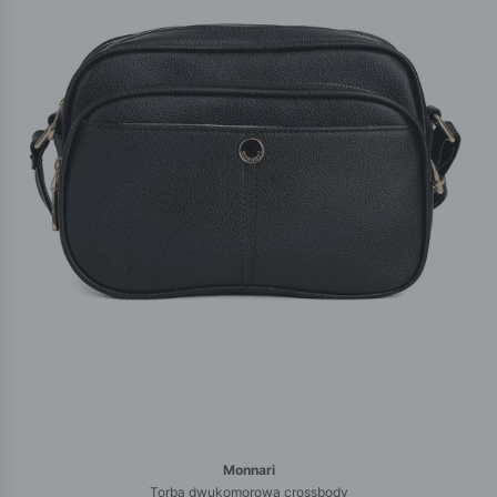
Monnari
Torba dwukomorowa crossbody