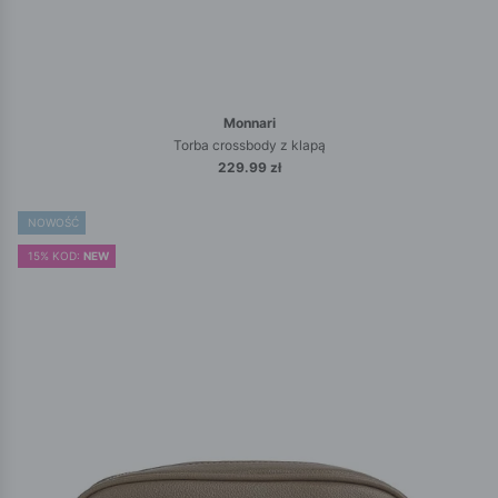
Monnari
Torba crossbody z klapą
229.99 zł
NOWOŚĆ
15% KOD:
NEW