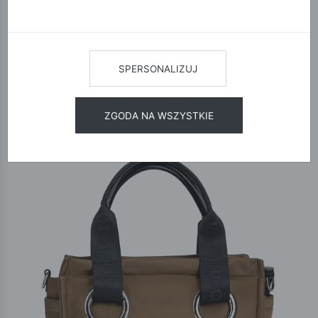
12
24
48
SORTUJ
SPERSONALIZUJ
NOWOŚĆ
15% KOD:
NEW
ZGODA NA WSZYSTKIE