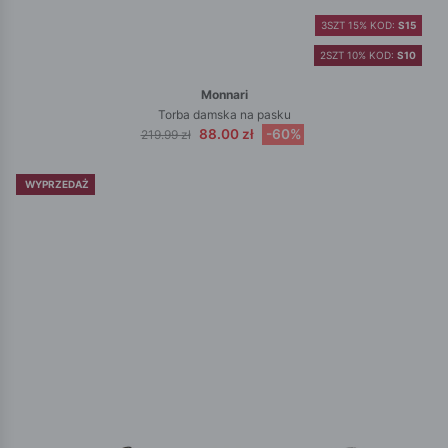
3SZT 15% KOD:
S15
2SZT 10% KOD:
S10
Monnari
Torba damska na pasku
88.00 zł
-60%
219.99 zł
WYPRZEDAŻ