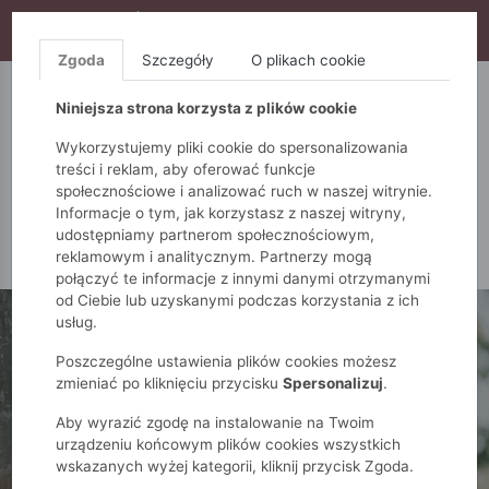
WYPRZEDAŻ TRWA! DODATKOWE 10% ZA 2SZT (KOD:
S10), DODATKOWE 15% ZA 3SZT (KOD: S15)
Zgoda
Szczegóły
O plikach cookie
5.10.15.
QUIOSQUE
FEMESTAGE
Niniejsza strona korzysta z plików cookie
Wykorzystujemy pliki cookie do spersonalizowania
treści i reklam, aby oferować funkcje
społecznościowe i analizować ruch w naszej witrynie.
Informacje o tym, jak korzystasz z naszej witryny,
udostępniamy partnerom społecznościowym,
reklamowym i analitycznym. Partnerzy mogą
połączyć te informacje z innymi danymi otrzymanymi
od Ciebie lub uzyskanymi podczas korzystania z ich
usług.
Poszczególne ustawienia plików cookies możesz
zmieniać po kliknięciu przycisku
Spersonalizuj
.
Aby wyrazić zgodę na instalowanie na Twoim
urządzeniu końcowym plików cookies wszystkich
wskazanych wyżej kategorii, kliknij przycisk Zgoda.