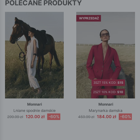
POLECANE PRODUKTY
WYPRZEDAŻ
3SZT 15% KOD:
S15
2SZT 10% KOD:
S10
Monnari
Monnari
Lniane spodnie damskie
Marynarka damska
120.00 zł
-60%
184.00 zł
-60%
299.99 zł
459.99 zł