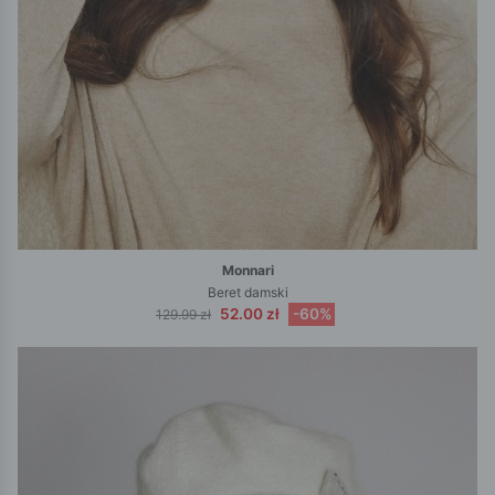
Monnari
Beret damski
52.00 zł
-60%
129.99 zł