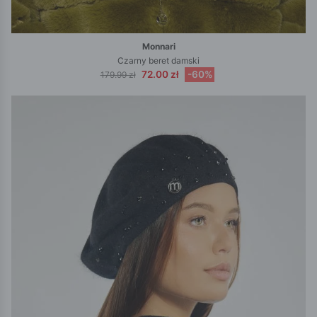
Monnari
Czarny beret damski
72.00 zł
-60%
179.99 zł