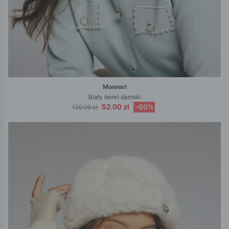
Monnari
Biały beret damski
52.00 zł
-60%
129.99 zł