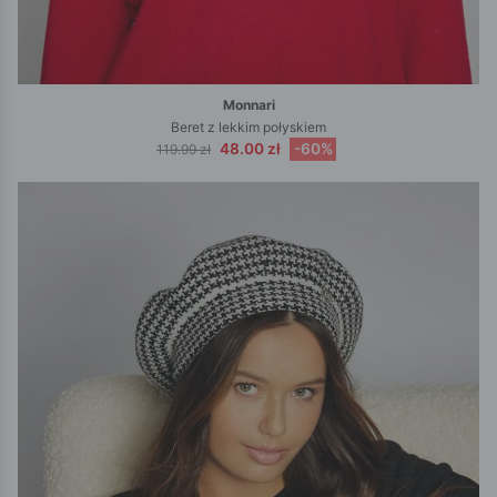
Monnari
Beret z lekkim połyskiem
48.00 zł
-60%
119.99 zł