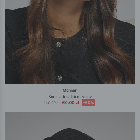
Monnari
Beret z dodatkiem wełny
60.00 zł
-60%
149.99 zł