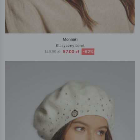
Monnari
Klasyczny beret
57.00 zł
-62%
149.99 zł