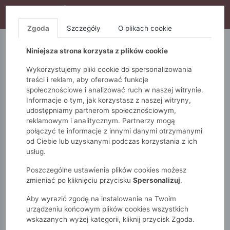
WYPRZEDAŻ TRWA! DODATKOWE 10% ZA 2SZT (KOD:
S10), DODATKOWE 15% ZA 3SZT (KOD: S15)
Zgoda
Szczegóły
O plikach cookie
5.10.15.
QUIOSQUE
FEMESTAGE
Niniejsza strona korzysta z plików cookie
Wykorzystujemy pliki cookie do spersonalizowania
treści i reklam, aby oferować funkcje
społecznościowe i analizować ruch w naszej witrynie.
Informacje o tym, jak korzystasz z naszej witryny,
udostępniamy partnerom społecznościowym,
reklamowym i analitycznym. Partnerzy mogą
połączyć te informacje z innymi danymi otrzymanymi
od Ciebie lub uzyskanymi podczas korzystania z ich
Monnari
Dodatki
Okrycia głowy
Berety
usług.
Poszczególne ustawienia plików cookies możesz
BERETY
zmieniać po kliknięciu przycisku
Spersonalizuj
.
Aby wyrazić zgodę na instalowanie na Twoim
POKAŻ FILTRY
urządzeniu końcowym plików cookies wszystkich
wskazanych wyżej kategorii, kliknij przycisk Zgoda.
wybrane filtry: