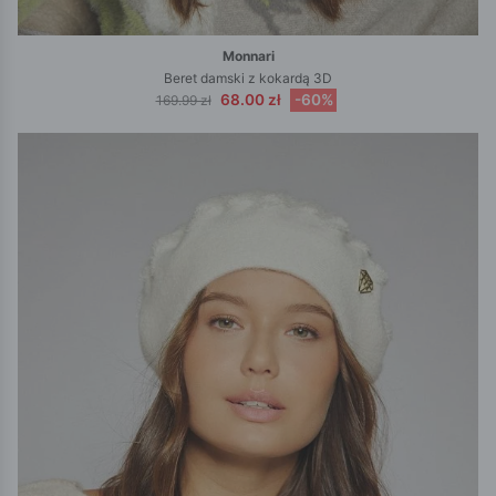
Monnari
Beret damski z kokardą 3D
68.00 zł
-60%
169.99 zł