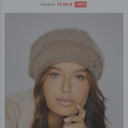
72.00 zł
-60%
179.99 zł