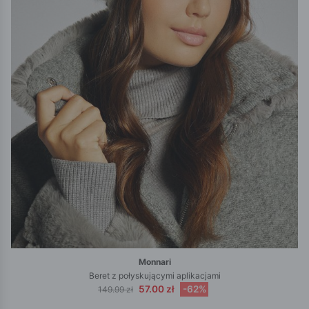
Monnari
Beret z połyskującymi aplikacjami
57.00 zł
-62%
149.99 zł