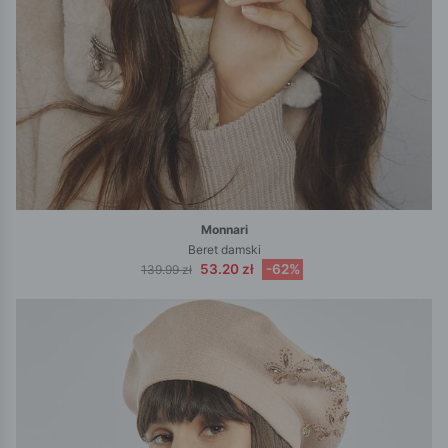
Monnari
Beret damski
53.20 zł
-62%
139.99 zł