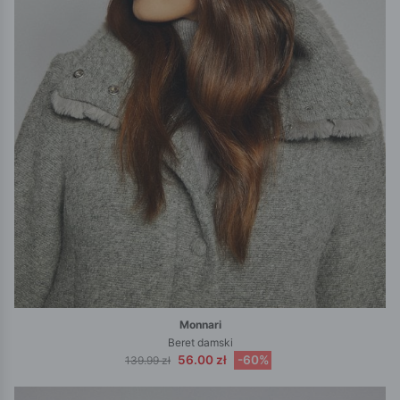
Monnari
Beret damski
56.00 zł
-60%
139.99 zł