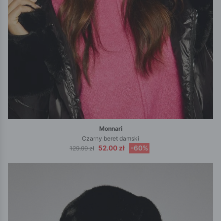
Monnari
Czarny beret damski
52.00 zł
-60%
129.99 zł