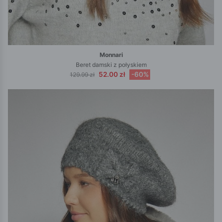
Monnari
Beret damski z połyskiem
52.00 zł
-60%
129.99 zł