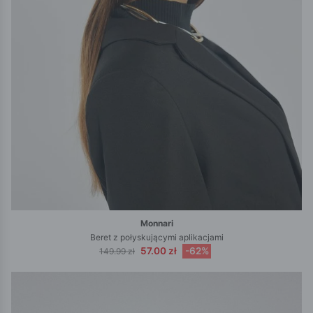
Monnari
Beret z połyskującymi aplikacjami
57.00 zł
-62%
149.99 zł