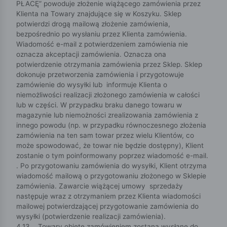
PŁACĘ” powoduje złożenie wiążącego zamówienia przez
Klienta na Towary znajdujące się w Koszyku. Sklep
potwierdzi drogą mailową złożenie zamówienia,
bezpośrednio po wysłaniu przez Klienta zamówienia.
Wiadomość e-mail z potwierdzeniem zamówienia nie
oznacza akceptacji zamówienia. Oznacza ona
potwierdzenie otrzymania zamówienia przez Sklep. Sklep
dokonuje przetworzenia zamówienia i przygotowuje
zamówienie do wysyłki lub informuje Klienta o
niemożliwości realizacji złożonego zamówienia w całości
lub w części. W przypadku braku danego towaru w
magazynie lub niemożności zrealizowania zamówienia z
innego powodu (np. w przypadku równoczesnego złożenia
zamówienia na ten sam towar przez wielu Klientów, co
może spowodować, że towar nie będzie dostępny), Klient
zostanie o tym poinformowany poprzez wiadomość e-mail.
. Po przygotowaniu zamówienia do wysyłki, Klient otrzyma
wiadomość mailową o przygotowaniu złożonego w Sklepie
zamówienia. Zawarcie wiążącej umowy sprzedaży
następuje wraz z otrzymaniem przez Klienta wiadomości
mailowej potwierdzającej przygotowanie zamówienia do
wysyłki (potwierdzenie realizacji zamówienia).
4.13 Towary objęte zamówieniem zostaną wysłane do