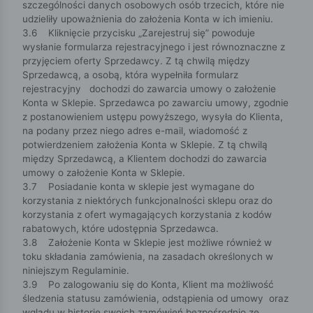
szczególności danych osobowych osób trzecich, które nie
udzieliły upoważnienia do założenia Konta w ich imieniu.
3.6 Kliknięcie przycisku „Zarejestruj się” powoduje
wysłanie formularza rejestracyjnego i jest równoznaczne z
przyjęciem oferty Sprzedawcy. Z tą chwilą między
Sprzedawcą, a osobą, która wypełniła formularz
rejestracyjny dochodzi do zawarcia umowy o założenie
Konta w Sklepie. Sprzedawca po zawarciu umowy, zgodnie
z postanowieniem ustępu powyższego, wysyła do Klienta,
na podany przez niego adres e-mail, wiadomość z
potwierdzeniem założenia Konta w Sklepie. Z tą chwilą
między Sprzedawcą, a Klientem dochodzi do zawarcia
umowy o założenie Konta w Sklepie.
3.7 Posiadanie konta w sklepie jest wymagane do
korzystania z niektórych funkcjonalności sklepu oraz do
korzystania z ofert wymagających korzystania z kodów
rabatowych, które udostępnia Sprzedawca.
3.8 Założenie Konta w Sklepie jest możliwe również w
toku składania zamówienia, na zasadach określonych w
niniejszym Regulaminie.
3.9 Po zalogowaniu się do Konta, Klient ma możliwość
śledzenia statusu zamówienia, odstąpienia od umowy oraz
wglądu w historię swoich zamówień bezpośrednio ze