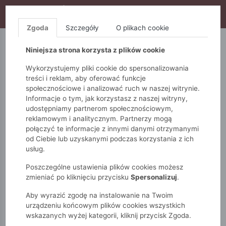
WYPRZEDAŻ TRWA! DODATKOWE 10% ZA 2SZT (KOD:
S10), DODATKOWE 15% ZA 3SZT (KOD: S15)
Zgoda
Szczegóły
O plikach cookie
5.10.15.
QUIOSQUE
FEMESTAGE
Niniejsza strona korzysta z plików cookie
Wykorzystujemy pliki cookie do spersonalizowania
treści i reklam, aby oferować funkcje
społecznościowe i analizować ruch w naszej witrynie.
Informacje o tym, jak korzystasz z naszej witryny,
udostępniamy partnerom społecznościowym,
reklamowym i analitycznym. Partnerzy mogą
połączyć te informacje z innymi danymi otrzymanymi
od Ciebie lub uzyskanymi podczas korzystania z ich
Monnari
Regulamin zakupów w sklepie internetowym
usług.
Poszczególne ustawienia plików cookies możesz
REGULAMIN ZAKUPÓW W
zmieniać po kliknięciu przycisku
Spersonalizuj
.
SKLEPIE INTERNETOWYM
Aby wyrazić zgodę na instalowanie na Twoim
urządzeniu końcowym plików cookies wszystkich
wskazanych wyżej kategorii, kliknij przycisk Zgoda.