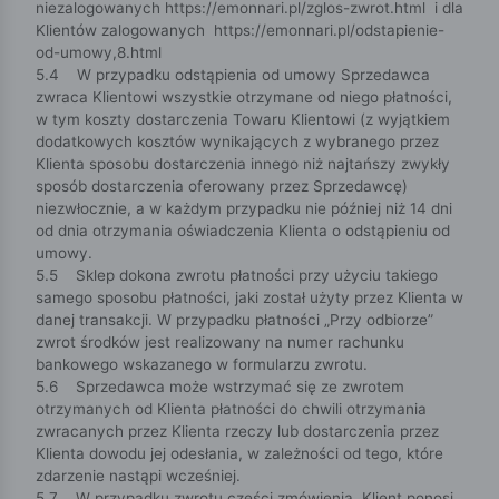
niezalogowanych https://emonnari.pl/zglos-zwrot.html i dla
Klientów zalogowanych https://emonnari.pl/odstapienie-
od-umowy,8.html
5.4 W przypadku odstąpienia od umowy Sprzedawca
zwraca Klientowi wszystkie otrzymane od niego płatności,
w tym koszty dostarczenia Towaru Klientowi (z wyjątkiem
dodatkowych kosztów wynikających z wybranego przez
Klienta sposobu dostarczenia innego niż najtańszy zwykły
sposób dostarczenia oferowany przez Sprzedawcę)
niezwłocznie, a w każdym przypadku nie później niż 14 dni
od dnia otrzymania oświadczenia Klienta o odstąpieniu od
umowy.
5.5 Sklep dokona zwrotu płatności przy użyciu takiego
samego sposobu płatności, jaki został użyty przez Klienta w
danej transakcji. W przypadku płatności „Przy odbiorze”
zwrot środków jest realizowany na numer rachunku
bankowego wskazanego w formularzu zwrotu.
5.6 Sprzedawca może wstrzymać się ze zwrotem
otrzymanych od Klienta płatności do chwili otrzymania
zwracanych przez Klienta rzeczy lub dostarczenia przez
Klienta dowodu jej odesłania, w zależności od tego, które
zdarzenie nastąpi wcześniej.
5.7 W przypadku zwrotu części zmówienia Klient ponosi