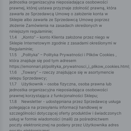
jednostka organizacyjna nieposiadająca osobowości
prawnej, której ustawa przyznaje zdolność prawną, która
zawarła ze Sprzedawcą Umowę o założenie konta w
Sklepie albo zawarła ze Sprzedawcą Umowę poprzez
złożenie Zamówienia na zasadach określonych w
niniejszym regulaminie;
1.1.4 „Konto” – konto Klienta założone przez niego w
Sklepie Internetowym zgodnie z zasadami określonymi w
Regulaminie;
1.1.5 „Polityka” – Polityka Prywatności i Plików Cookies ,
która znajduje się pod tym adresem
https://emonnari.pl/polityka_prywatnosci_i_plikow_cookies.html;
1.1.6 „Towary” – rzeczy znajdujące się w asortymencie
sklepu Sprzedawcy;
1.1.7 Użytkownik – osoba fizyczna, osoba prawna lub
jednostka organizacyjna nieposiadająca osobowości
prawnej korzystająca z funkcjonalności Sklepu;
1.1.8 Newsletter - udostępniana przez Sprzedawcę usługa
polegająca na przesyłaniu informacji handlowej w
szczególności dotyczącej oferty produktów i świadczonych
usług w formie wiadomości (maili) za pośrednictwem
poczty elektronicznej na podany przez Użytkownika adres
poczty elektronicznej.