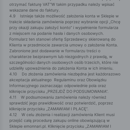
otrzymać fakturę VAT”W takim przypadku należy wpisać
wskazane dane do faktury.
4.9 Istnieje także możliwość założenia konta w Sklepie w
trakcie składania zamówienia poprzez wybranie opcji „Chcę
przy okazji zakupu założyć konto” i wypełnienie formularza
z miejscem na podanie hasła i danych osobowych.
Formularz ten stanowi ofertę Sprzedawcy skierowaną do
Klienta w przedmiocie zawarcia umowy o założenie Konta.
Zabronione jest dodawanie w formularzu treści o
charakterze bezprawnym lub niezgodnych z prawdą, w
szczególności danych osobowych osób trzecich, które nie
udzieliły upoważnienia do założenia Konta w ich imieniu.
4.10 Do złożenia zamówienia niezbędna jest każdorazowo
akceptacja aktualnego Regulaminu oraz Obowiązku
Informacyjnego zaznaczając odpowiednie pola oraz
kliknięcie przycisku „PRZEJDŹ DO PODSUMOWANIA”.
4.11 W podsumowaniu zamówienia należy również
sprawdzić jego prawidłowość oraz potwierdzić, poprzez
kliknięcie przycisku „ZAMAWIAM I PŁACĘ”.
4.12 W celu złożenia i realizacji zamówienia Klient musi
przejść całą procedurę zakupu online obowiązującą w
Sklepie emonnari.pl. Kliknięcie przycisku „ZAMAWIAM I