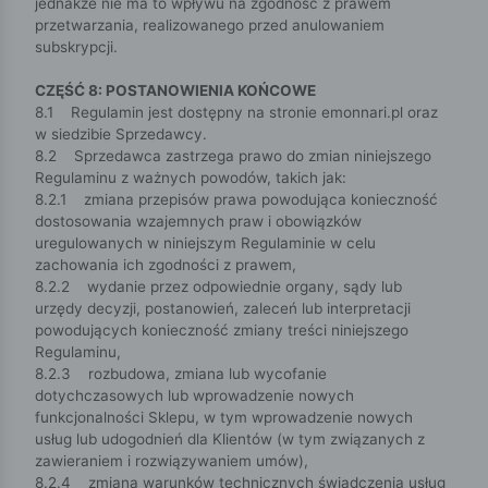
jednakże nie ma to wpływu na zgodność z prawem
przetwarzania, realizowanego przed anulowaniem
subskrypcji.
CZĘŚĆ 8: POSTANOWIENIA KOŃCOWE
8.1 Regulamin jest dostępny na stronie emonnari.pl oraz
w siedzibie Sprzedawcy.
8.2 Sprzedawca zastrzega prawo do zmian niniejszego
Regulaminu z ważnych powodów, takich jak:
8.2.1 zmiana przepisów prawa powodująca konieczność
dostosowania wzajemnych praw i obowiązków
uregulowanych w niniejszym Regulaminie w celu
zachowania ich zgodności z prawem,
8.2.2 wydanie przez odpowiednie organy, sądy lub
urzędy decyzji, postanowień, zaleceń lub interpretacji
powodujących konieczność zmiany treści niniejszego
Regulaminu,
8.2.3 rozbudowa, zmiana lub wycofanie
dotychczasowych lub wprowadzenie nowych
funkcjonalności Sklepu, w tym wprowadzenie nowych
usług lub udogodnień dla Klientów (w tym związanych z
zawieraniem i rozwiązywaniem umów),
8.2.4 zmiana warunków technicznych świadczenia usług