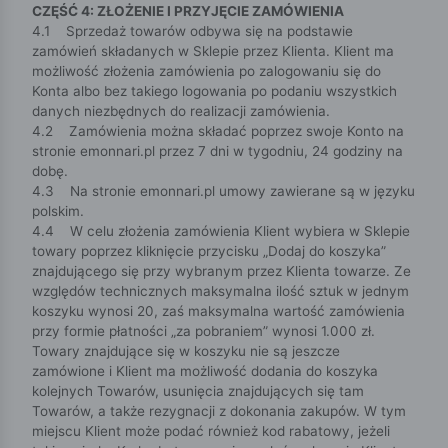
CZĘŚĆ 4: ZŁOŻENIE I PRZYJĘCIE ZAMÓWIENIA
4.1 Sprzedaż towarów odbywa się na podstawie
zamówień składanych w Sklepie przez Klienta. Klient ma
możliwość złożenia zamówienia po zalogowaniu się do
Konta albo bez takiego logowania po podaniu wszystkich
danych niezbędnych do realizacji zamówienia.
4.2 Zamówienia można składać poprzez swoje Konto na
stronie emonnari.pl przez 7 dni w tygodniu, 24 godziny na
dobę.
4.3 Na stronie emonnari.pl umowy zawierane są w języku
polskim.
4.4 W celu złożenia zamówienia Klient wybiera w Sklepie
towary poprzez kliknięcie przycisku „Dodaj do koszyka”
znajdującego się przy wybranym przez Klienta towarze. Ze
względów technicznych maksymalna ilość sztuk w jednym
koszyku wynosi 20, zaś maksymalna wartość zamówienia
przy formie płatności „za pobraniem” wynosi 1.000 zł.
Towary znajdujące się w koszyku nie są jeszcze
zamówione i Klient ma możliwość dodania do koszyka
kolejnych Towarów, usunięcia znajdujących się tam
Towarów, a także rezygnacji z dokonania zakupów. W tym
miejscu Klient może podać również kod rabatowy, jeżeli