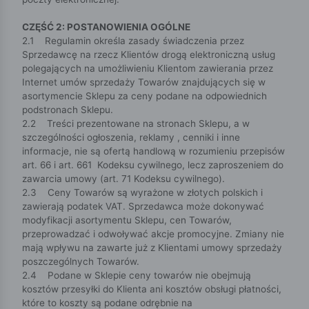
CZĘŚĆ 2: POSTANOWIENIA OGÓLNE
2.1 Regulamin określa zasady świadczenia przez
Sprzedawcę na rzecz Klientów drogą elektroniczną usług
polegających na umożliwieniu Klientom zawierania przez
Internet umów sprzedaży Towarów znajdujących się w
asortymencie Sklepu za ceny podane na odpowiednich
podstronach Sklepu.
2.2 Treści prezentowane na stronach Sklepu, a w
szczególności ogłoszenia, reklamy , cenniki i inne
informacje, nie są ofertą handlową w rozumieniu przepisów
art. 66 i art. 661 Kodeksu cywilnego, lecz zaproszeniem do
zawarcia umowy (art. 71 Kodeksu cywilnego).
2.3 Ceny Towarów są wyrażone w złotych polskich i
zawierają podatek VAT. Sprzedawca może dokonywać
modyfikacji asortymentu Sklepu, cen Towarów,
przeprowadzać i odwoływać akcje promocyjne. Zmiany nie
mają wpływu na zawarte już z Klientami umowy sprzedaży
poszczególnych Towarów.
2.4 Podane w Sklepie ceny towarów nie obejmują
kosztów przesyłki do Klienta ani kosztów obsługi płatności,
które to koszty są podane odrębnie na