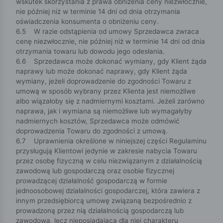
wskutek skorzystania z prawa obniżenia ceny niezwłocznie,
nie później niż w terminie 14 dni od dnia otrzymania
oświadczenia konsumenta o obniżeniu ceny.
6.5 W razie odstąpienia od umowy Sprzedawca zwraca
cenę niezwłocznie, nie później niż w terminie 14 dni od dnia
otrzymania towaru lub dowodu jego odesłania.
6.6 Sprzedawca może dokonać wymiany, gdy Klient żąda
naprawy lub może dokonać naprawy, gdy Klient żąda
wymiany, jeżeli doprowadzenie do zgodności Towaru z
umową w sposób wybrany przez Klienta jest niemożliwe
albo wiązałoby się z nadmiernymi kosztami. Jeżeli zarówno
naprawa, jak i wymiana są niemożliwe lub wymagałyby
nadmiernych kosztów, Sprzedawca może odmówić
doprowadzenia Towaru do zgodności z umową.
6.7 Uprawnienia określone w niniejszej części Regulaminu
przysługują Klientowi jedynie w zakresie nabycia Towaru
przez osobę fizyczną w celu niezwiązanym z działalnością
zawodową lub gospodarczą oraz osobie fizycznej
prowadzącej działalność gospodarczą w formie
jednoosobowej działalności gospodarczej, która zawiera z
innym przedsiębiorcą umowę związaną bezpośrednio z
prowadzoną przez nią działalnością gospodarczą lub
zawodową, lecz nieposiadającą dla niej charakteru