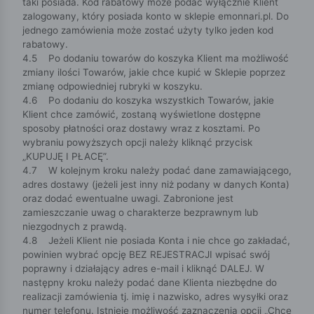
taki posiada. Kod rabatowy może podać wyłącznie Klient
zalogowany, który posiada konto w sklepie emonnari.pl. Do
jednego zamówienia może zostać użyty tylko jeden kod
rabatowy.
4.5 Po dodaniu towarów do koszyka Klient ma możliwość
zmiany ilości Towarów, jakie chce kupić w Sklepie poprzez
zmianę odpowiedniej rubryki w koszyku.
4.6 Po dodaniu do koszyka wszystkich Towarów, jakie
Klient chce zamówić, zostaną wyświetlone dostępne
sposoby płatności oraz dostawy wraz z kosztami. Po
wybraniu powyższych opcji należy kliknąć przycisk
„KUPUJĘ I PŁACĘ”.
4.7 W kolejnym kroku należy podać dane zamawiającego,
adres dostawy (jeżeli jest inny niż podany w danych Konta)
oraz dodać ewentualne uwagi. Zabronione jest
zamieszczanie uwag o charakterze bezprawnym lub
niezgodnych z prawdą.
4.8 Jeżeli Klient nie posiada Konta i nie chce go zakładać,
powinien wybrać opcję BEZ REJESTRACJI wpisać swój
poprawny i działający adres e-mail i kliknąć DALEJ. W
następny kroku należy podać dane Klienta niezbędne do
realizacji zamówienia tj. imię i nazwisko, adres wysyłki oraz
numer telefonu. Istnieje możliwość zaznaczenia opcji „Chcę