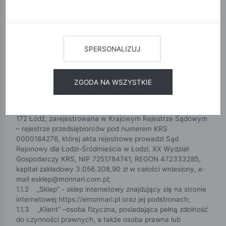
REGULAMIN ZAKUPÓW W SKLEPIE INTERNETOWYM
EMONNARI.PL
SPERSONALIZUJ
CZĘŚĆ 1: DEFINICJE
1.1 W niniejszym regulaminie Sklepu Internetowego
Monnari Trade S.A (emonnari.pl), zwanym dalej
ZGODA NA WSZYSTKIE
„Regulaminem”, pod poniższymi pojęciami należy rozumieć:
1.1.1 „Sprzedawca” lub „Monnari”– MONNARI TRADE
Spółka Akcyjna z siedzibą w Łodzi , ul. Rzgowska 30, 93-
172 Łódź, zarejestrowana w Krajowym Rejestrze Sądowym
– rejestrze przedsiębiorców pod numerem KRS
0000184276, której akta rejestrowe prowadzi Sąd
Rejonowy dla Łodzi-Śródmieścia w Łodzi, XX Wydział
Gospodarczy KRS, NIP 7251784741, REGON 472333285,
kapitał zakładowy 3.056.308,90 zł w całości wniesiony, e-
mail
esklep@monnari.com.pl
;
1.1.2 „Sklep” - sklep internetowy znajdujący się na stronie
internetowej https://emonnari.pl oraz jej podstronach;
1.1.3 „Klient” –osoba fizyczna, posiadająca pełną zdolność
do czynności prawnych, a także osoba prawna lub