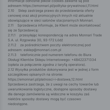
informacje odnośnie plików cookies zawarte są pod
adresem https://emonnari.pl/polityka-prywatnosci,11.html
2.10 Sklep zastrzega prawo do przedstawiania oferty
cenowej oraz akcji promocyjnych innych niż aktualnie
obowiązujące w sieci salonów stacjonarnych Monnari.
2.11 Sprzedawca informuje, że Klient może skontaktować
się ze Sprzedawcą:
2.11.1 przesyłając korespondencję na adres Monnari Trade
S.A. ul. Rzgowska 30, 93-172 Łódź
2.11.2 za pośrednictwem poczty elektronicznej pod
adresem:
esklep@monnari.com.pl
2.11.3 telefonicznie pod numerem telefonu do Biura
Obsługi Klientów Sklepu Internetowego: +48422371334
(opłata za połączenie zgodna z taryfą operatora).
2.12 Wysyłka produktów dokonywana jest w jednej z form
szczegółowo opisanych na stronie:
https://emonnari.pl/platnosci-i-dostawa,12.html
Sprzedawca zastrzega, że z uwagi na cechy towarów lub
uwarunkowania logistyczne, dostępne sposoby dostawy
dla danego zamówienia są widoczne w koszyku zaś
niektóre sposoby dostawy mogą być czasowo
niedostępne.