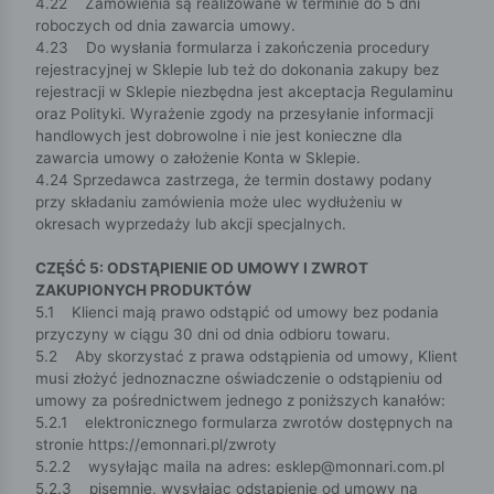
4.22 Zamówienia są realizowane w terminie do 5 dni
roboczych od dnia zawarcia umowy.
4.23 Do wysłania formularza i zakończenia procedury
rejestracyjnej w Sklepie lub też do dokonania zakupy bez
rejestracji w Sklepie niezbędna jest akceptacja Regulaminu
oraz Polityki. Wyrażenie zgody na przesyłanie informacji
handlowych jest dobrowolne i nie jest konieczne dla
zawarcia umowy o założenie Konta w Sklepie.
4.24 Sprzedawca zastrzega, że termin dostawy podany
przy składaniu zamówienia może ulec wydłużeniu w
okresach wyprzedaży lub akcji specjalnych.
CZĘŚĆ 5: ODSTĄPIENIE OD UMOWY I ZWROT
ZAKUPIONYCH PRODUKTÓW
5.1 Klienci mają prawo odstąpić od umowy bez podania
przyczyny w ciągu 30 dni od dnia odbioru towaru.
5.2 Aby skorzystać z prawa odstąpienia od umowy, Klient
musi złożyć jednoznaczne oświadczenie o odstąpieniu od
umowy za pośrednictwem jednego z poniższych kanałów:
5.2.1 elektronicznego formularza zwrotów dostępnych na
stronie https://emonnari.pl/zwroty
5.2.2 wysyłając maila na adres:
esklep@monnari.com.pl
5.2.3 pisemnie, wysyłając odstąpienie od umowy na