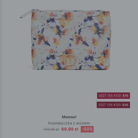
3SZT 15% KOD:
S15
2SZT 10% KOD:
S10
Monnari
Kosmetyczka z wzorem
69.99 zł
-50%
139.99 zł