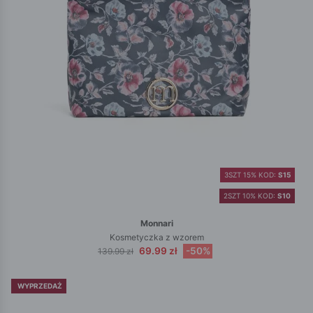
3SZT 15% KOD:
S15
2SZT 10% KOD:
S10
Monnari
Kosmetyczka z wzorem
69.99 zł
-50%
139.99 zł
WYPRZEDAŻ