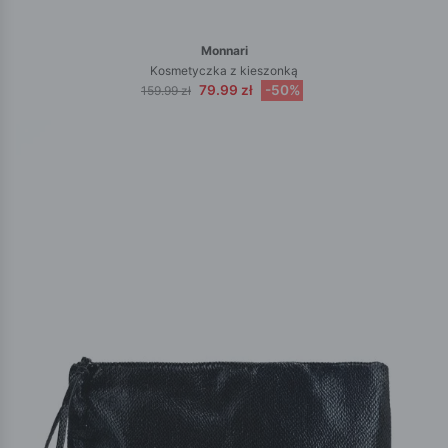
Monnari
Kosmetyczka z kieszonką
79.99 zł
-50%
159.99 zł