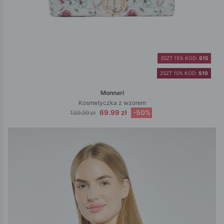
3SZT 15% KOD:
S15
2SZT 10% KOD:
S10
Monnari
Kosmetyczka z wzorem
69.99 zł
-50%
139.99 zł