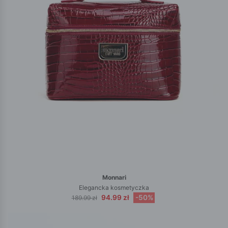
Monnari
Elegancka kosmetyczka
94.99 zł
-50%
189.99 zł