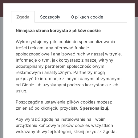
WYPRZEDAŻ TRWA! DODATKOWE 10% ZA 2SZT (KOD:
S10), DODATKOWE 15% ZA 3SZT (KOD: S15)
Zgoda
Szczegóły
O plikach cookie
5.10.15.
QUIOSQUE
FEMESTAGE
Niniejsza strona korzysta z plików cookie
Wykorzystujemy pliki cookie do spersonalizowania
treści i reklam, aby oferować funkcje
społecznościowe i analizować ruch w naszej witrynie.
Informacje o tym, jak korzystasz z naszej witryny,
udostępniamy partnerom społecznościowym,
reklamowym i analitycznym. Partnerzy mogą
połączyć te informacje z innymi danymi otrzymanymi
od Ciebie lub uzyskanymi podczas korzystania z ich
Monnari
Dodatki
Kosmetyczki
usług.
Poszczególne ustawienia plików cookies możesz
KOSMETYCZKI
zmieniać po kliknięciu przycisku
Spersonalizuj
.
Aby wyrazić zgodę na instalowanie na Twoim
POKAŻ FILTRY
urządzeniu końcowym plików cookies wszystkich
wskazanych wyżej kategorii, kliknij przycisk Zgoda.
wybrane filtry: