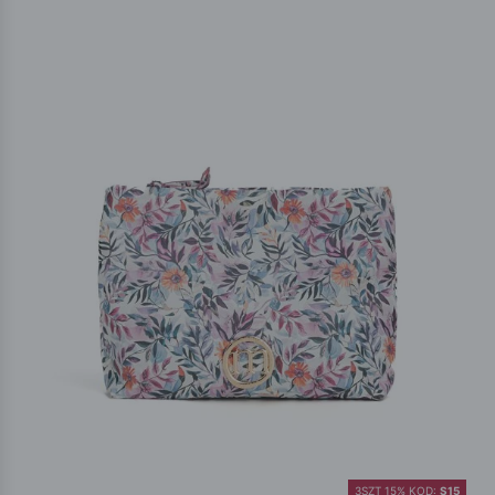
3SZT 15% KOD:
S15