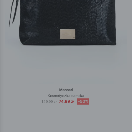
Monnari
Kosmetyczka damska
74.99 zł
-50%
149.99 zł