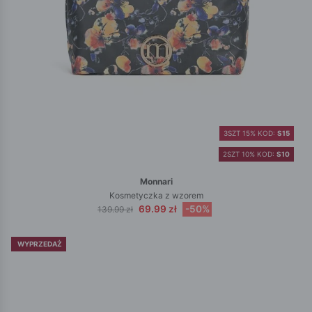
3SZT 15% KOD:
S15
2SZT 10% KOD:
S10
Monnari
Kosmetyczka z wzorem
69.99 zł
-50%
139.99 zł
WYPRZEDAŻ