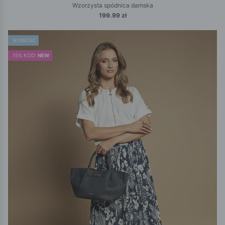
Wzorzysta spódnica damska
199.99 zł
NOWOŚĆ
15% KOD:
NEW