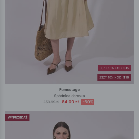
3SZT 15% KOD:
S15
2SZT 10% KOD:
S10
Femestage
Spódnica damska
64.00 zł
-60%
159.99 zł
WYPRZEDAŻ