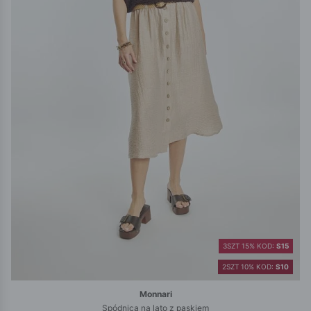
3SZT 15% KOD:
S15
2SZT 10% KOD:
S10
Monnari
Spódnica na lato z paskiem