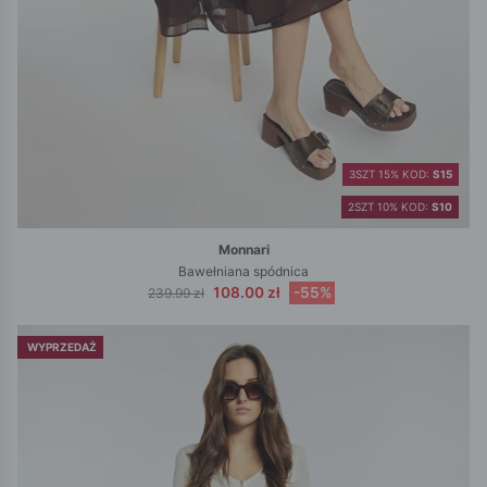
3SZT 15% KOD:
S15
2SZT 10% KOD:
S10
Monnari
Bawełniana spódnica
108.00 zł
-55%
239.99 zł
WYPRZEDAŻ