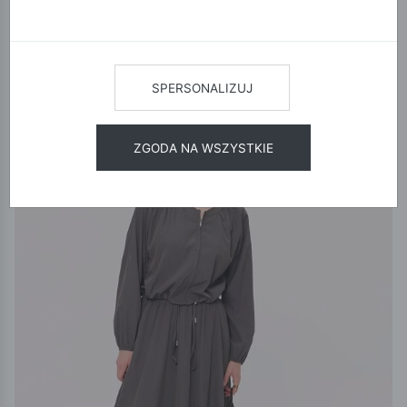
12
24
48
SORTUJ
SPERSONALIZUJ
NOWOŚĆ
15% KOD:
NEW
ZGODA NA WSZYSTKIE