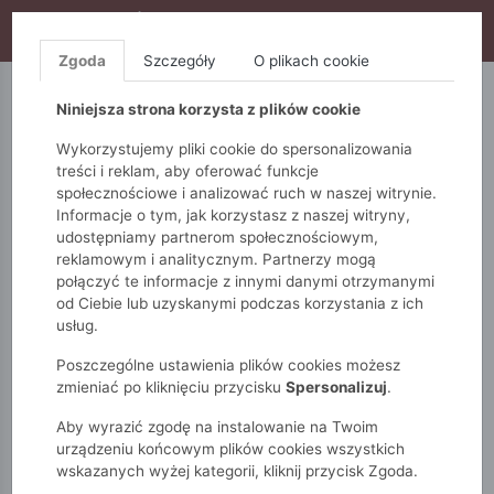
WYPRZEDAŻ TRWA! DODATKOWE 10% ZA 2SZT (KOD:
S10), DODATKOWE 15% ZA 3SZT (KOD: S15)
Zgoda
Szczegóły
O plikach cookie
5.10.15.
QUIOSQUE
FEMESTAGE
Niniejsza strona korzysta z plików cookie
Wykorzystujemy pliki cookie do spersonalizowania
treści i reklam, aby oferować funkcje
społecznościowe i analizować ruch w naszej witrynie.
Informacje o tym, jak korzystasz z naszej witryny,
udostępniamy partnerom społecznościowym,
reklamowym i analitycznym. Partnerzy mogą
połączyć te informacje z innymi danymi otrzymanymi
od Ciebie lub uzyskanymi podczas korzystania z ich
Monnari
Zobacz wszystko
Spódnice
Midi
usług.
Poszczególne ustawienia plików cookies możesz
MIDI
zmieniać po kliknięciu przycisku
Spersonalizuj
.
Aby wyrazić zgodę na instalowanie na Twoim
POKAŻ FILTRY
urządzeniu końcowym plików cookies wszystkich
wskazanych wyżej kategorii, kliknij przycisk Zgoda.
wybrane filtry: