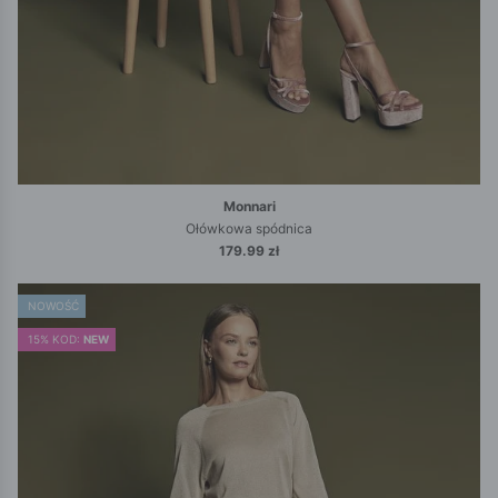
Monnari
Ołówkowa spódnica
179.99 zł
NOWOŚĆ
15% KOD:
NEW