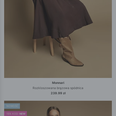
Monnari
Rozkloszowana brązowa spódnica
239.99 zł
NOWOŚĆ
15% KOD:
NEW