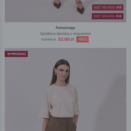
3SZT 15% KOD:
S15
2SZT 10% KOD:
S10
Femestage
Spódnica damska z wiązaniem
52.00 zł
-60%
129.99 zł
WYPRZEDAŻ