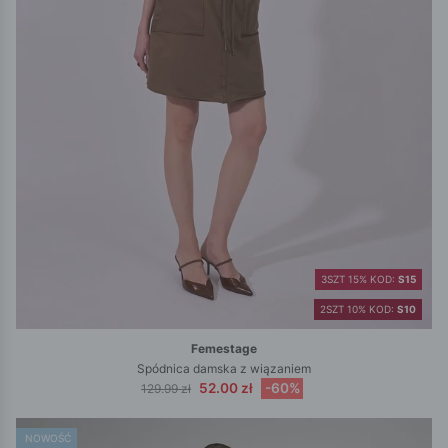
3SZT 15% KOD:
S15
2SZT 10% KOD:
S10
Femestage
Spódnica damska z wiązaniem
52.00 zł
-60%
129.99 zł
NOWOŚĆ