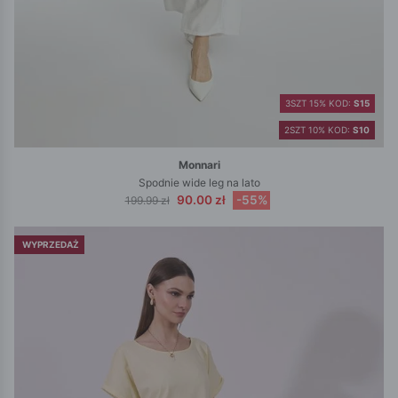
3SZT 15% KOD:
S15
2SZT 10% KOD:
S10
Monnari
Spodnie wide leg na lato
90.00 zł
-55%
199.99 zł
WYPRZEDAŻ