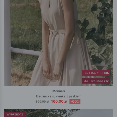
3SZT 15% KOD:
S15
2SZT 10% KOD:
S10
Monnari
Elegancka sukienka z paskiem
160.00 zł
-60%
399.99 zł
WYPRZEDAŻ