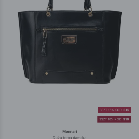
3SZT 15% KOD:
S15
2SZT 10% KOD:
S10
Monnari
Duża torba damska