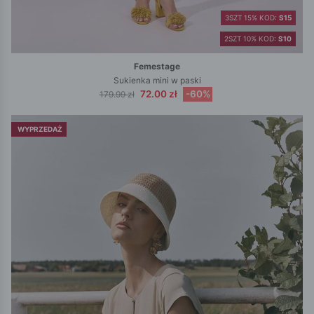
3SZT 15% KOD:
S15
2SZT 10% KOD:
S10
Femestage
Sukienka mini w paski
72.00 zł
-60%
179.99 zł
WYPRZEDAŻ