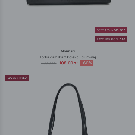
3SZT 15% KOD:
S15
2SZT 10% KOD:
S10
Monnari
Torba damska z kolekcji biurowej
108.00 zł
-60%
269.99 zł
WYPRZEDAŻ