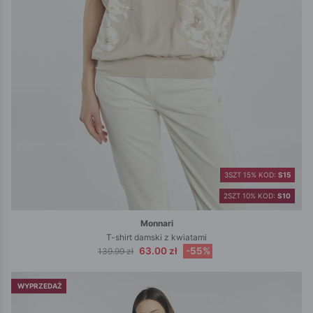
3SZT 15% KOD:
S15
2SZT 10% KOD:
S10
Monnari
T-shirt damski z kwiatami
63.00 zł
-55%
139.99 zł
WYPRZEDAŻ