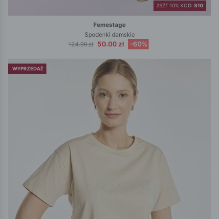
2SZT 10% KOD:
S10
Femestage
Spodenki damskie
50.00 zł
-60%
124.99 zł
WYPRZEDAŻ