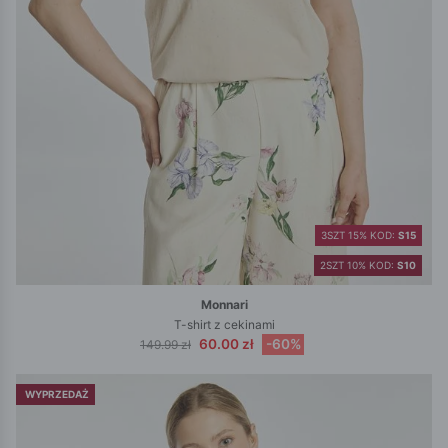
3SZT 15% KOD:
S15
2SZT 10% KOD:
S10
Monnari
T-shirt z cekinami
60.00 zł
-60%
149.99 zł
WYPRZEDAŻ