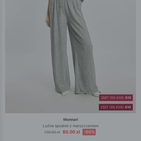
3SZT 15% KOD:
S15
2SZT 10% KOD:
S10
Monnari
Luźne spodnie z marszczeniem
80.00 zł
-60%
199.99 zł