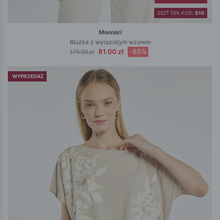
2SZT 10% KOD:
S10
Monnari
Bluzka z wyrazistym wzorem
81.00 zł
-55%
179.99 zł
WYPRZEDAŻ