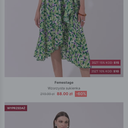
3SZT 15% KOD:
S15
2SZT 10% KOD:
S10
Femestage
Wzorzysta sukienka
88.00 zł
-60%
219.99 zł
WYPRZEDAŻ