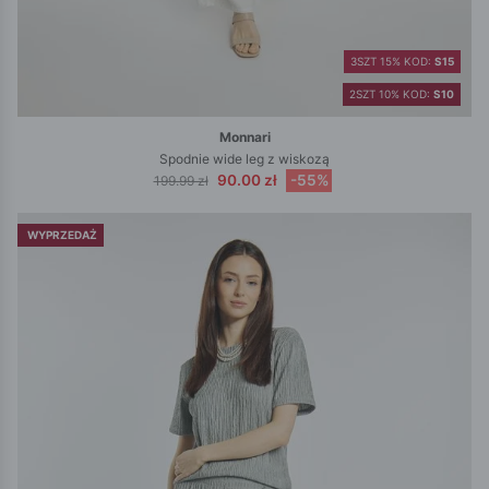
3SZT 15% KOD:
S15
2SZT 10% KOD:
S10
Monnari
Spodnie wide leg z wiskozą
90.00 zł
-55%
199.99 zł
WYPRZEDAŻ