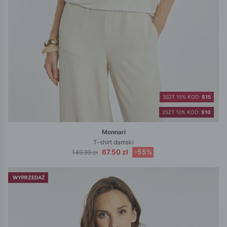
3SZT 15% KOD:
S15
2SZT 10% KOD:
S10
Monnari
T-shirt damski
67.50 zł
-55%
149.99 zł
WYPRZEDAŻ