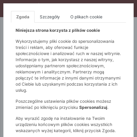
WYPRZEDAŻ TRWA! DODATKOWE 10% ZA 2SZT (KOD:
S10), DODATKOWE 15% ZA 3SZT (KOD: S15)
Zgoda
Szczegóły
O plikach cookie
5.10.15.
QUIOSQUE
FEMESTAGE
Niniejsza strona korzysta z plików cookie
Wykorzystujemy pliki cookie do spersonalizowania
treści i reklam, aby oferować funkcje
społecznościowe i analizować ruch w naszej witrynie.
Informacje o tym, jak korzystasz z naszej witryny,
udostępniamy partnerom społecznościowym,
reklamowym i analitycznym. Partnerzy mogą
połączyć te informacje z innymi danymi otrzymanymi
od Ciebie lub uzyskanymi podczas korzystania z ich
Monnari
WYPRZEDAŻ -50%
usług.
Poszczególne ustawienia plików cookies możesz
WYPRZEDAŻ -50%
zmieniać po kliknięciu przycisku
Spersonalizuj
.
Aby wyrazić zgodę na instalowanie na Twoim
POKAŻ FILTRY
urządzeniu końcowym plików cookies wszystkich
wskazanych wyżej kategorii, kliknij przycisk Zgoda.
wybrane filtry: