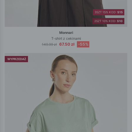
3SZT 15% KOD:
S15
2SZT 10% KOD:
S10
Monnari
T-shirt z cekinami
67.50 zł
-55%
149.99 zł
WYPRZEDAŻ