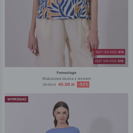
3SZT 15% KOD:
S15
2SZT 10% KOD:
S10
Femestage
Wiskozowa bluzka z wzorem
45.00 zł
-55%
99.99 zł
WYPRZEDAŻ