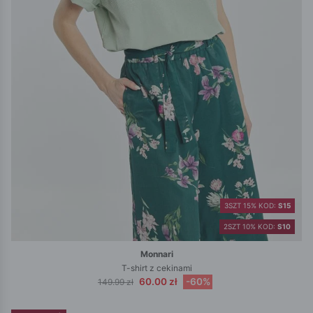
3SZT 15% KOD:
S15
2SZT 10% KOD:
S10
Monnari
T-shirt z cekinami
60.00 zł
-60%
149.99 zł