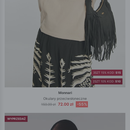
3SZT 15% KOD:
S15
2SZT 10% KOD:
S10
Monnari
Okulary przeciwsłoneczne
72.00 zł
-55%
159.99 zł
WYPRZEDAŻ