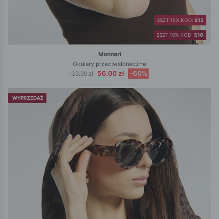
3SZT 15% KOD:
S15
2SZT 10% KOD:
S10
Monnari
Okulary przeciwsłoneczne
56.00 zł
-60%
139.99 zł
WYPRZEDAŻ