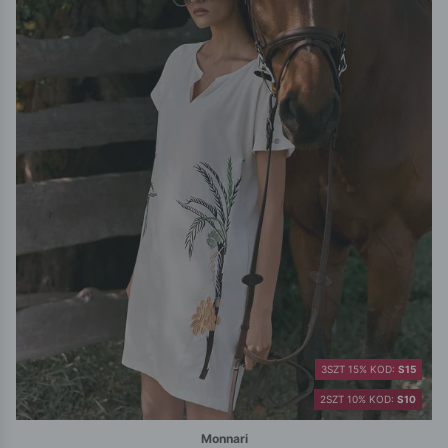
3SZT 15% KOD:
S15
2SZT 10% KOD:
S10
Monnari