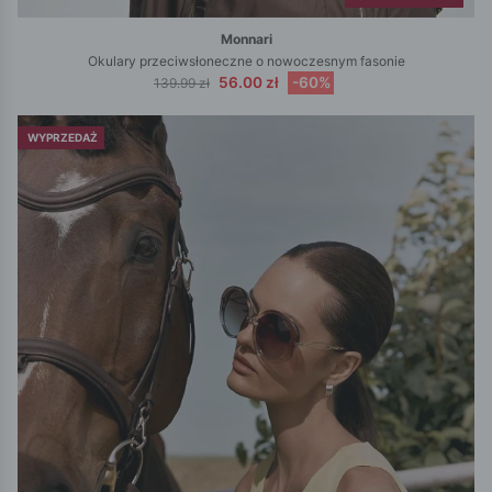
Monnari
Okulary przeciwsłoneczne o nowoczesnym fasonie
56.00 zł
-60%
139.99 zł
WYPRZEDAŻ