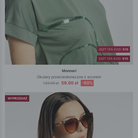
3SZT 15% KOD:
S15
2SZT 10% KOD:
S10
Monnari
Okulary przeciwsłoneczne z wzorem
56.00 zł
-60%
139.99 zł
WYPRZEDAŻ