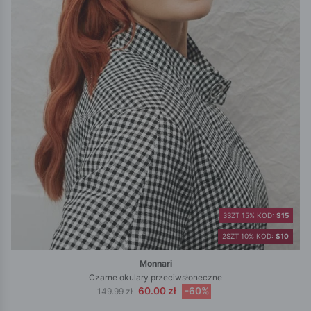
3SZT 15% KOD:
S15
2SZT 10% KOD:
S10
Monnari
Czarne okulary przeciwsłoneczne
60.00 zł
-60%
149.99 zł