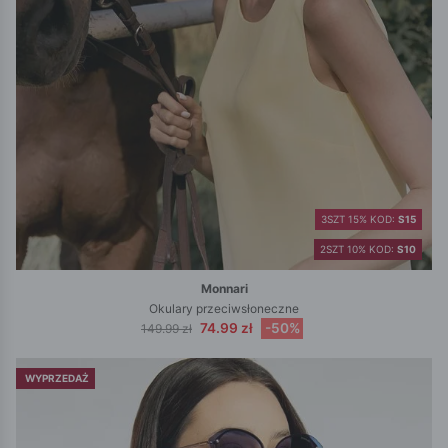
3SZT 15% KOD:
S15
2SZT 10% KOD:
S10
Monnari
Okulary przeciwsłoneczne
74.99 zł
-50%
149.99 zł
WYPRZEDAŻ