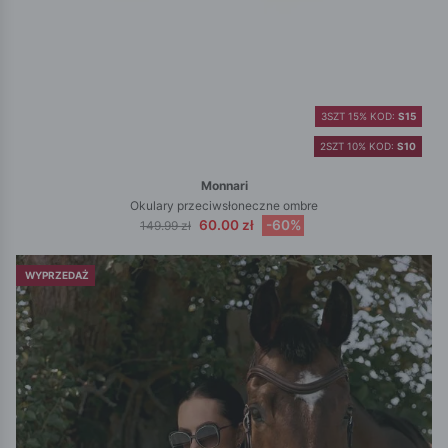
3SZT 15% KOD:
S15
2SZT 10% KOD:
S10
Monnari
Okulary przeciwsłoneczne ombre
60.00 zł
-60%
149.99 zł
WYPRZEDAŻ