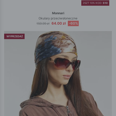
2SZT 10% KOD:
S10
Monnari
Okulary przeciwsłoneczne
64.00 zł
-60%
159.99 zł
WYPRZEDAŻ