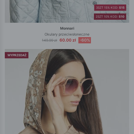
3SZT 15% KOD:
S15
2SZT 10% KOD:
S10
Monnari
Okulary przeciwsłoneczne
60.00 zł
-60%
149.99 zł
WYPRZEDAŻ