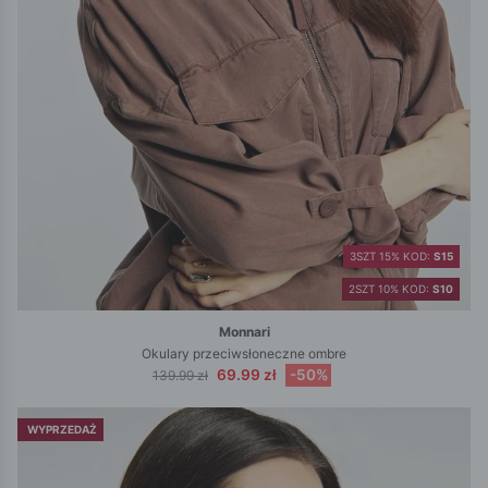
3SZT 15% KOD:
S15
2SZT 10% KOD:
S10
Monnari
Okulary przeciwsłoneczne ombre
69.99 zł
-50%
139.99 zł
WYPRZEDAŻ