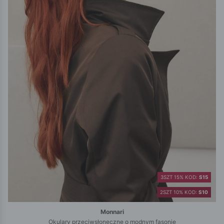
3SZT 15% KOD:
S15
2SZT 10% KOD:
S10
Monnari
Okulary przeciwsłoneczne o modnym fasonie