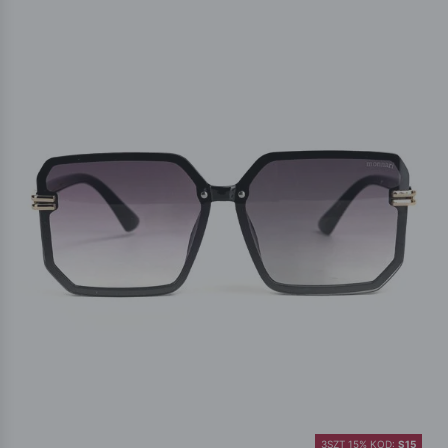
3SZT 15% KOD:
S15