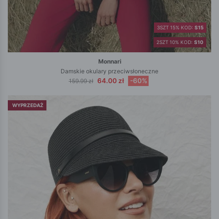
3SZT 15% KOD:
S15
2SZT 10% KOD:
S10
Monnari
Damskie okulary przeciwsłoneczne
64.00 zł
-60%
159.99 zł
WYPRZEDAŻ