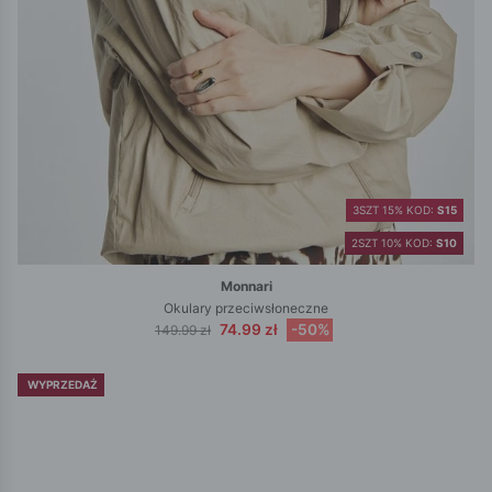
3SZT 15% KOD:
S15
2SZT 10% KOD:
S10
Monnari
Okulary przeciwsłoneczne
74.99 zł
-50%
149.99 zł
WYPRZEDAŻ