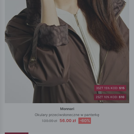
3SZT 15% KOD:
S15
2SZT 10% KOD:
S10
Monnari
Okulary przeciwsłoneczne w panterkę
56.00 zł
-60%
139.99 zł