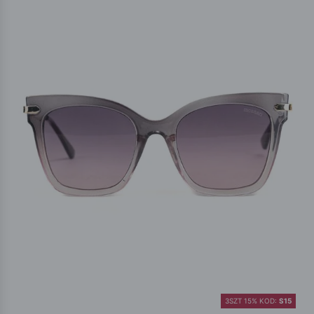
3SZT 15% KOD:
S15