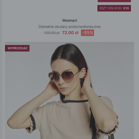
2SZT 10% KOD:
S10
Monnari
Damskie okulary przeciwsłoneczne
72.00 zł
-55%
159.99 zł
WYPRZEDAŻ