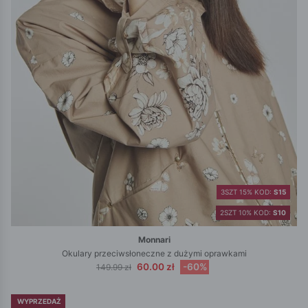
3SZT 15% KOD:
S15
2SZT 10% KOD:
S10
Monnari
Okulary przeciwsłoneczne z dużymi oprawkami
60.00 zł
-60%
149.99 zł
WYPRZEDAŻ