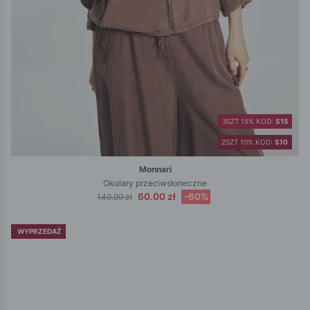
3SZT 15% KOD:
S15
2SZT 10% KOD:
S10
Monnari
Okulary przeciwsłoneczne
60.00 zł
-60%
149.99 zł
WYPRZEDAŻ