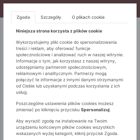
WYPRZEDAŻ TRWA! DODATKOWE 10% ZA 2SZT (KOD:
S10), DODATKOWE 15% ZA 3SZT (KOD: S15)
Zgoda
Szczegóły
O plikach cookie
5.10.15.
QUIOSQUE
FEMESTAGE
Niniejsza strona korzysta z plików cookie
Wykorzystujemy pliki cookie do spersonalizowania
treści i reklam, aby oferować funkcje
społecznościowe i analizować ruch w naszej witrynie.
Informacje o tym, jak korzystasz z naszej witryny,
udostępniamy partnerom społecznościowym,
reklamowym i analitycznym. Partnerzy mogą
połączyć te informacje z innymi danymi otrzymanymi
od Ciebie lub uzyskanymi podczas korzystania z ich
Monnari
WYPRZEDAŻ -50%
Akcesoria
usług.
Poszczególne ustawienia plików cookies możesz
AKCESORIA
zmieniać po kliknięciu przycisku
Spersonalizuj
.
Aby wyrazić zgodę na instalowanie na Twoim
POKAŻ FILTRY
urządzeniu końcowym plików cookies wszystkich
wskazanych wyżej kategorii, kliknij przycisk Zgoda.
wybrane filtry: