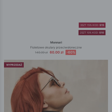
3SZT 15% KOD:
S15
2SZT 10% KOD:
S10
Monnari
Fioletowe okulary przeciwsłoneczne
60.00 zł
-60%
149.99 zł
WYPRZEDAŻ