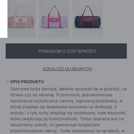
SZALI
OKAŻ WSZYSTKIE
CROS
WE
CHUS
POKAŻ WSZYSTKIE
APASZ
PORTFEL
PORTFEL
POKAŻ W
POWIADOM O DOSTĘPNOŚCI
KI
DODAJ DO ULUBIONYCH
ROKI
OPIS PRODUKTU
Sportowa torba damska, idealnie sprawdzi się w podróży, na
ŻAMY
fitness czy na siłownię. Przestronna, jednokomorowa
ŻAMY
konstrukcja wykończona ciemną, logowaną podszewką, w
której znajduje się dodatkowa kieszonka na drobiazgi. Z
OCNE
przodu i z tyłu torby znajdują się dodatkowe, małe kieszonki,
które zwiększają jej funkcjonalność. Torba zapinana jest na
dwustronny zamek, co gwarantuje bezpieczne
przechowywanie rzeczy. Torba zawieszona na rączkach, w