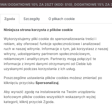
A! DODATKOWE 10% ZA 2SZT (KOD: S10), DODATKOWE 15% ZA 3
Zgoda
Szczegóły
O plikach cookie
Niniejsza strona korzysta z plików cookie
%
NOWA KOLEKCJA
FEMES
Wykorzystujemy pliki cookie do spersonalizowania treści i
reklam, aby oferować funkcje społecznościowe i analizować
ruch w naszej witrynie. Informacje o tym, jak korzystasz z naszej
EZONY
BLUZKI I T-SHIRTY
SWETRY
OSTATNIO DODANE
PAREO
DRESY
SPODNIE
N
witryny, udostępniamy partnerom społecznościowym,
Y
FE
reklamowym i analitycznym. Partnerzy mogą połączyć te
BLUZY
NA CO DZIEŃ
KOMPLETY
PIŻAMY I SZLAFROK
PŁASZCZE
SZORTY
informacje z innymi danymi otrzymanymi od Ciebie lub
F
PŁASZCZE I KURTKI
WIZYTOWE
KOLEKCJA
TORBY
TRENCZE
BLUZKI I 
uzyskanymi podczas korzystania z ich usług.
WY
SPORTOWA
KAMIZELKI
WIECZOROWE
AKCESORIA
PARKI
SWETRY
G
Poszczególne ustawienia plików cookies możesz zmieniać po
HIRTY
SUKIENKI
STROJE KĄPIELOWE
KOSZULE
OKULARY
KLASYCZNE
BLUZY
kliknięciu przycisku
Spersonalizuj
.
K
SPÓDNICE
PRZECIWSŁONEC
T-SHIRTY
PIKOWANE
KAMIZELKI
C
Aby wyrazić zgodę na instalowanie na Twoim urządzeniu
ŻAKIETY
KAPELUSZE I CZA
E
TOPY
PUCHOWE
końcowym plików cookies wszystkich wskazanych wyżej
SU
OPASKI NA GŁOW
kategorii, kliknij przycisk Zgoda.
POKAŻ WSZYSTKIE
WEŁNIANE
SPODNIE
Ż
SZALIKI