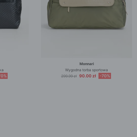
Monnari
ka
Wygodna torba sportowa
70%
90.00 zł
-70%
299.99 zł