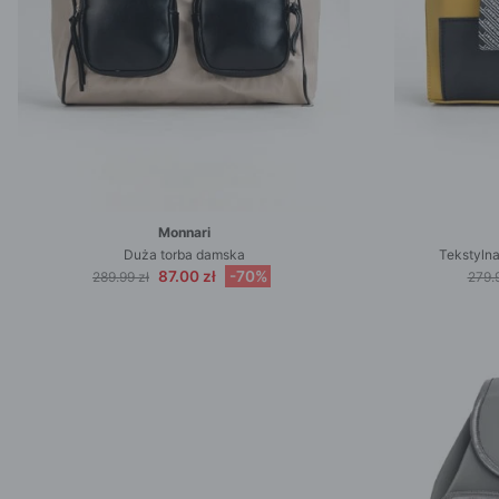
Monnari
Duża torba damska
Tekstyln
87.00 zł
-70%
289.99 zł
279.9