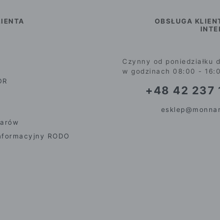
IENTA
OBSŁUGA KLIEN
INT
Czynny od poniedziałku d
w godzinach 08:00 - 16:
DR
+48 42 237 
esklep@monnar
iarów
nformacyjny RODO