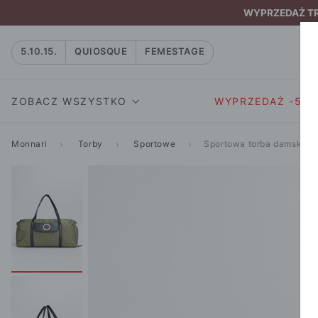
WYPRZEDAŻ TRW
5.10.15.
QUIOSQUE
FEMESTAGE
ZOBACZ WSZYSTKO
WYPRZEDAŻ -50
Monnari
Torby
Sportowe
Sportowa torba damska
SUKIENKI I KOMBIN
SUKIENKI I
NATASZA
KOMBINEZON
NA CO DZIEŃ
W RYTMIE NATURY
MARYNARKI
WIZYTOWE
NOWOŚĆ
SPÓDNICE
WIECZOROWE
CAŁA KOLEKCJA
BLUZKI I T-S
KOKTAJLOWE
KOLEKCJA SPORTOWA
SPODNIE
KORONKOWE
T-SHIRTY SPORTOWE
ROZKLOSZOWAN
STANIKI SPORTOWE
DZIANINOWE
BLUZY SPORTOWE
MINI
SPODNIE SPORTOWE