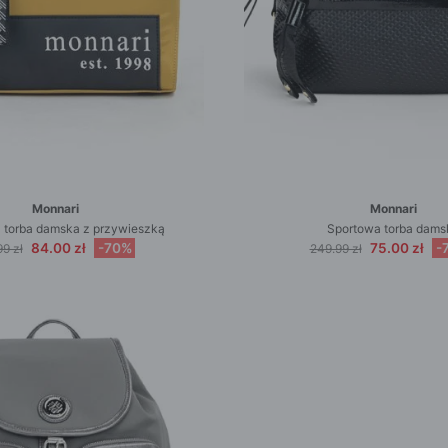
Monnari
Monnari
a torba damska z przywieszką
Sportowa torba dams
84.00 zł
-70%
75.00 zł
-
9 zł
249.99 zł