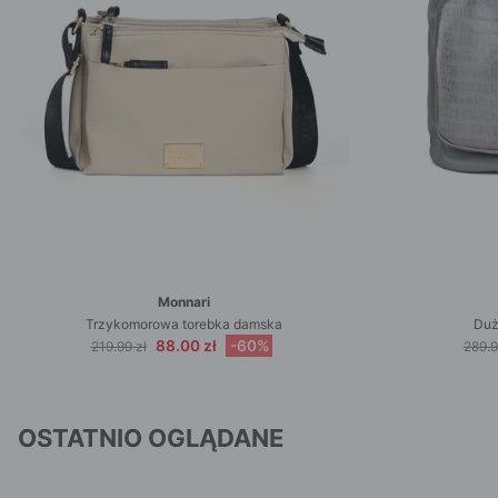
Monnari
Trzykomorowa torebka damska
Duż
88.00 zł
-60%
219.99 zł
289.9
OSTATNIO OGLĄDANE