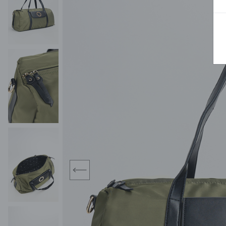
MIDI
KURTKI SPORTOWE
MAXI
KAMIZELKI SPORTOWE
POKAŻ WSZY
KOMBINEZONY
TORBY SPORTOWE
SPÓDNICE
KOSTIUMY KĄPIELOWE
OŁÓWKOWA
JEDNOCZĘŚCIOWE
PLISOWANA
DWUCZĘŚCIOWE
ROZKLOSZOWAN
NARZUTKI
MINI
LNIANE MODELE
MIDI
MAXI
prev
ŻAKIETY