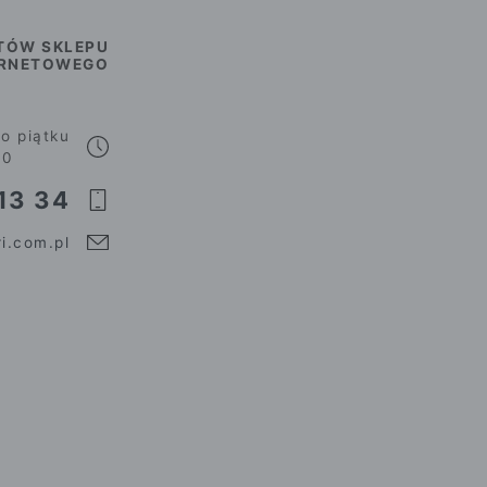
TÓW SKLEPU
ERNETOWEGO
o piątku
00
13 34
i.com.pl