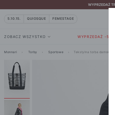
WYPRZEDAŻ TRW
5.10.15.
QUIOSQUE
FEMESTAGE
ZOBACZ WSZYSTKO
WYPRZEDAŻ -50
Monnari
Torby
Sportowe
Tekstylna torba damska
SUKIENKI I KOMBIN
SUKIENKI I
NATASZA
KOMBINEZON
NA CO DZIEŃ
W RYTMIE NATURY
MARYNARKI
WIZYTOWE
NOWOŚĆ
SPÓDNICE
WIECZOROWE
CAŁA KOLEKCJA
BLUZKI I T-S
KOKTAJLOWE
KOLEKCJA SPORTOWA
SPODNIE
KORONKOWE
T-SHIRTY SPORTOWE
ROZKLOSZOWAN
STANIKI SPORTOWE
DZIANINOWE
BLUZY SPORTOWE
MINI
SPODNIE SPORTOWE