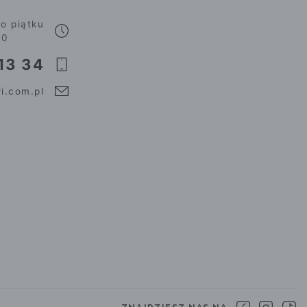
o piątku
00
13 34
i.com.pl