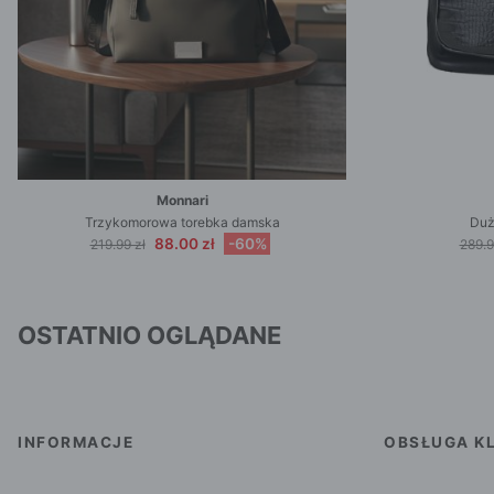
Monnari
Trzykomorowa torebka damska
Duż
88.00 zł
-60%
219.99 zł
289.9
OSTATNIO OGLĄDANE
INFORMACJE
OBSŁUGA KL