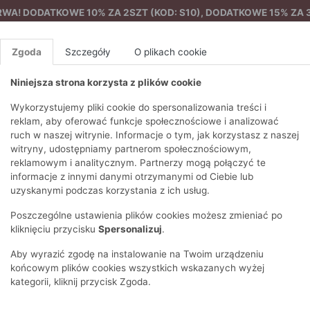
A! DODATKOWE 10% ZA 2SZT (KOD: S10), DODATKOWE 15% ZA 3
Zgoda
Szczegóły
O plikach cookie
Niniejsza strona korzysta z plików cookie
%
NOWA KOLEKCJA
FEMES
Wykorzystujemy pliki cookie do spersonalizowania treści i
reklam, aby oferować funkcje społecznościowe i analizować
ruch w naszej witrynie. Informacje o tym, jak korzystasz z naszej
EZONY
BLUZKI I T-SHIRTY
SWETRY
OSTATNIO DODANE
PAREO
DRESY
SPODNIE
N
witryny, udostępniamy partnerom społecznościowym,
Y
FE
reklamowym i analitycznym. Partnerzy mogą połączyć te
BLUZY
NA CO DZIEŃ
KOMPLETY
PIŻAMY I SZLAFROK
PŁASZCZE
SZORTY
informacje z innymi danymi otrzymanymi od Ciebie lub
F
PŁASZCZE I KURTKI
WIZYTOWE
KOLEKCJA
TORBY
TRENCZE
BLUZKI I 
uzyskanymi podczas korzystania z ich usług.
WY
SPORTOWA
KAMIZELKI
WIECZOROWE
AKCESORIA
PARKI
SWETRY
G
Poszczególne ustawienia plików cookies możesz zmieniać po
HIRTY
SUKIENKI
STROJE KĄPIELOWE
KOSZULE
OKULARY
KLASYCZNE
BLUZY
kliknięciu przycisku
Spersonalizuj
.
K
SPÓDNICE
PRZECIWSŁONEC
T-SHIRTY
PIKOWANE
KAMIZELKI
C
Aby wyrazić zgodę na instalowanie na Twoim urządzeniu
ŻAKIETY
KAPELUSZE I CZA
E
TOPY
PUCHOWE
końcowym plików cookies wszystkich wskazanych wyżej
SU
OPASKI NA GŁOW
kategorii, kliknij przycisk Zgoda.
POKAŻ WSZYSTKIE
WEŁNIANE
SPODNIE
Ż
SZALIKI