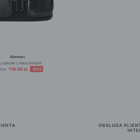
Monnari
y plecak z kieszonkami
116.00 zł
-60%
9 zł
IENTA
OBSŁUGA KLIEN
INT