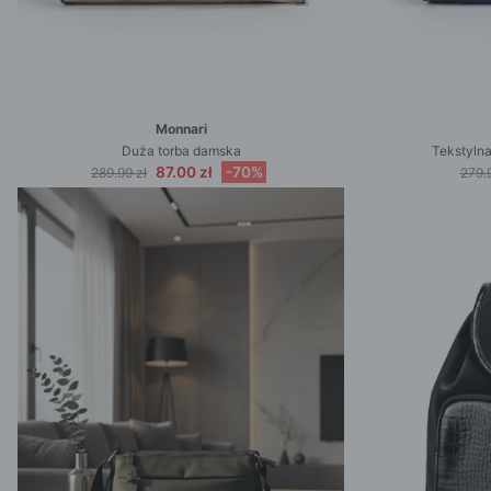
Monnari
Duża torba damska
Tekstyln
87.00 zł
-70%
289.99 zł
279.9