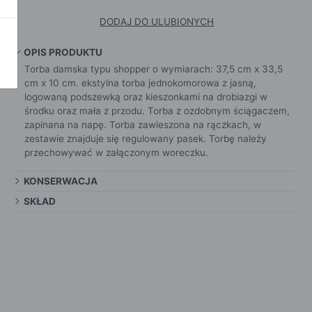
SZALI
OKAŻ WSZYSTKIE
CROS
DODAJ DO ULUBIONYCH
WE
CHUS
POKAŻ WSZYSTKIE
APASZ
OPIS PRODUKTU
PORTFEL
Torba damska typu shopper o wymiarach: 37,5 cm x 33,5
cm x 10 cm. ekstylna torba jednokomorowa z jasną,
PORTFEL
logowaną podszewką oraz kieszonkami na drobiazgi w
środku oraz mała z przodu. Torba z ozdobnym ściągaczem,
POKAŻ W
KI
zapinana na napę. Torba zawieszona na rączkach, w
zestawie znajduje się regulowany pasek. Torbę należy
przechowywać w załączonym woreczku.
KONSERWACJA
ROKI
SKŁAD
ŻAMY
ŻAMY
OCNE