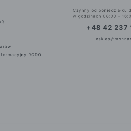
Czynny od poniedziałku d
w godzinach 08:00 - 16:
DR
+48 42 237 
esklep@monnar
iarów
nformacyjny RODO