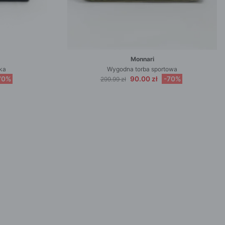
Monnari
ka
Wygodna torba sportowa
70%
90.00 zł
-70%
299.99 zł