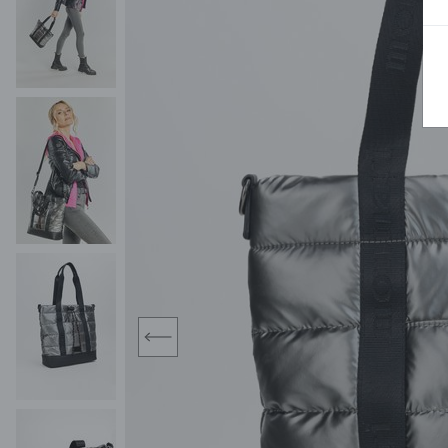
MIDI
KURTKI SPORTOWE
MAXI
KAMIZELKI SPORTOWE
POKAŻ WSZY
KOMBINEZONY
TORBY SPORTOWE
SPÓDNICE
KOSTIUMY KĄPIELOWE
OŁÓWKOWA
JEDNOCZĘŚCIOWE
PLISOWANA
DWUCZĘŚCIOWE
ROZKLOSZOWAN
NARZUTKI
MINI
LNIANE MODELE
MIDI
MAXI
prev
ŻAKIETY