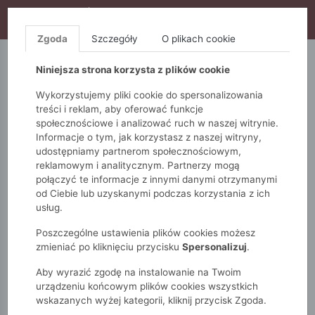
WYPRZEDAŻ TRWA! DODATKOWE 10% ZA 2SZT (KOD:
S10), DODATKOWE 15% ZA 3SZT (KOD: S15)
Zgoda
Szczegóły
O plikach cookie
5.10.15.
QUIOSQUE
FEMESTAGE
Niniejsza strona korzysta z plików cookie
Wykorzystujemy pliki cookie do spersonalizowania
treści i reklam, aby oferować funkcje
społecznościowe i analizować ruch w naszej witrynie.
Informacje o tym, jak korzystasz z naszej witryny,
udostępniamy partnerom społecznościowym,
reklamowym i analitycznym. Partnerzy mogą
połączyć te informacje z innymi danymi otrzymanymi
od Ciebie lub uzyskanymi podczas korzystania z ich
Monnari
Torby
KOLEKCJA PREMIUM
usług.
Torba damska z kolekcji Premium
Poszczególne ustawienia plików cookies możesz
zmieniać po kliknięciu przycisku
Spersonalizuj
.
Aby wyrazić zgodę na instalowanie na Twoim
urządzeniu końcowym plików cookies wszystkich
wskazanych wyżej kategorii, kliknij przycisk Zgoda.