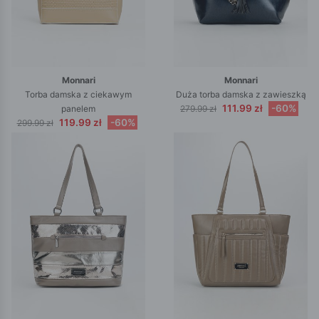
Monnari
Monnari
Torba damska z ciekawym
Duża torba damska z zawieszką
111.99 zł
-60%
panelem
279.99 zł
119.99 zł
-60%
299.99 zł