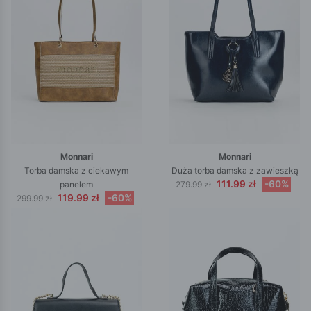
Monnari
Monnari
Torba damska z ciekawym
Duża torba damska z zawieszką
111.99 zł
-60%
panelem
279.99 zł
119.99 zł
-60%
299.99 zł