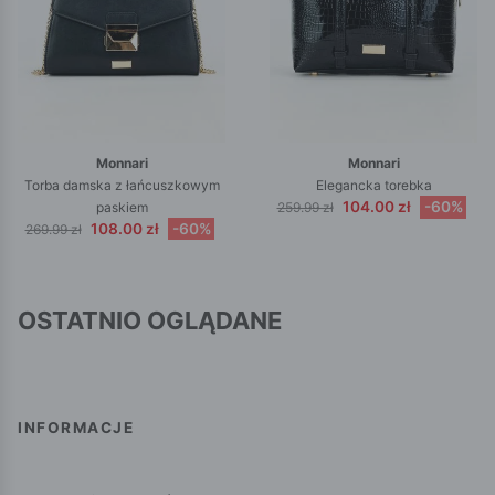
Monnari
Monnari
Torba damska z łańcuszkowym
Elegancka torebka
104.00 zł
-60%
paskiem
259.99 zł
108.00 zł
-60%
269.99 zł
OSTATNIO OGLĄDANE
INFORMACJE