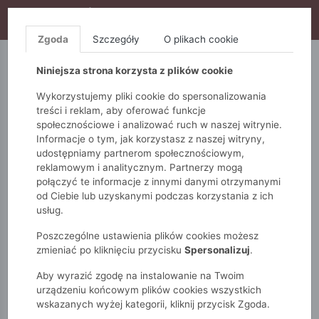
WYPRZEDAŻ TRWA! DODATKOWE 10% ZA 2SZT (KOD:
S10), DODATKOWE 15% ZA 3SZT (KOD: S15)
Zgoda
Szczegóły
O plikach cookie
5.10.15.
QUIOSQUE
FEMESTAGE
Niniejsza strona korzysta z plików cookie
Wykorzystujemy pliki cookie do spersonalizowania
treści i reklam, aby oferować funkcje
społecznościowe i analizować ruch w naszej witrynie.
Informacje o tym, jak korzystasz z naszej witryny,
udostępniamy partnerom społecznościowym,
reklamowym i analitycznym. Partnerzy mogą
połączyć te informacje z innymi danymi otrzymanymi
od Ciebie lub uzyskanymi podczas korzystania z ich
Monnari
Torby
KOLEKCJA PREMIUM
usług.
Kuferek z ozdobną aplikacją
Poszczególne ustawienia plików cookies możesz
zmieniać po kliknięciu przycisku
Spersonalizuj
.
Aby wyrazić zgodę na instalowanie na Twoim
urządzeniu końcowym plików cookies wszystkich
wskazanych wyżej kategorii, kliknij przycisk Zgoda.