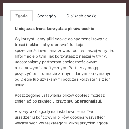
WYPRZEDAŻ TRWA! DODATKOWE 10% ZA 2SZT (KOD:
S10), DODATKOWE 15% ZA 3SZT (KOD: S15)
Zgoda
Szczegóły
O plikach cookie
5.10.15.
QUIOSQUE
FEMESTAGE
Niniejsza strona korzysta z plików cookie
Wykorzystujemy pliki cookie do spersonalizowania
treści i reklam, aby oferować funkcje
społecznościowe i analizować ruch w naszej witrynie.
Informacje o tym, jak korzystasz z naszej witryny,
udostępniamy partnerom społecznościowym,
reklamowym i analitycznym. Partnerzy mogą
połączyć te informacje z innymi danymi otrzymanymi
od Ciebie lub uzyskanymi podczas korzystania z ich
Monnari
Zobacz wszystko
Swetry
długi rękaw
usług.
Sweter damski z połyskującą nicią
Poszczególne ustawienia plików cookies możesz
zmieniać po kliknięciu przycisku
Spersonalizuj
.
Aby wyrazić zgodę na instalowanie na Twoim
urządzeniu końcowym plików cookies wszystkich
wskazanych wyżej kategorii, kliknij przycisk Zgoda.