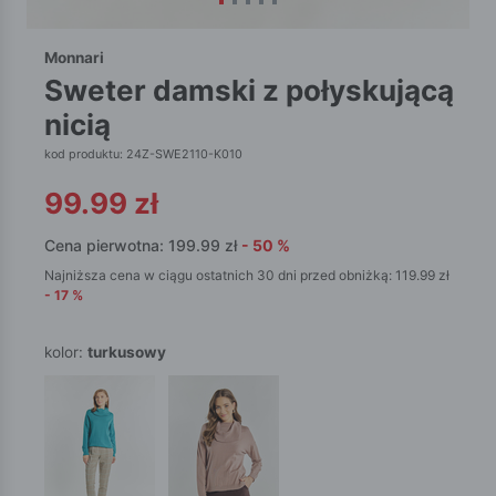
Monnari
sweter damski z połyskującą
nicią
kod produktu: 24Z-SWE2110-K010
99.99
zł
Cena pierwotna:
199.99
zł
-
50
%
Najniższa cena w ciągu ostatnich 30 dni przed obniżką:
119.99
zł
-
17
%
kolor:
turkusowy