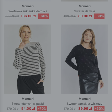
Monnari
Monnari
Swetrowa sukienka damska
Sweter damski
136.00 zł
-60%
80.00 zł
-60%
339.99 zł
199.99 zł
Monnari
Monnari
Sweter damski w paski
Sweter damski z wiskozy
54.00 zł
-70%
89.99 zł
-50%
179.99 zł
179.99 zł