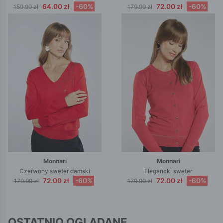
64.00 zł
-60%
72.00 zł
-60%
159.99 zł
179.99 zł
Monnari
Monnari
Czerwony sweter damski
Elegancki sweter
72.00 zł
-60%
72.00 zł
-60%
179.99 zł
179.99 zł
OSTATNIO OGLĄDANE