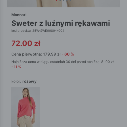
Monnari
sweter z luźnymi rękawami
kod produktu: 25W-SWE0080-K004
72.00
zł
Cena pierwotna:
179.99
zł
-
60
%
Najniższa cena w ciągu ostatnich 30 dni przed obniżką:
81.00
zł
-
11
%
kolor:
różowy