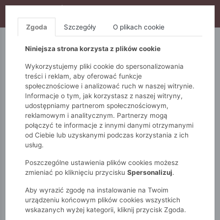
WYPRZEDAŻ TRWA! DODATKOWE 10% ZA 2SZT (KOD:
S10), DODATKOWE 15% ZA 3SZT (KOD: S15)
Zgoda
Szczegóły
O plikach cookie
5.10.15.
QUIOSQUE
FEMESTAGE
Niniejsza strona korzysta z plików cookie
Wykorzystujemy pliki cookie do spersonalizowania
treści i reklam, aby oferować funkcje
społecznościowe i analizować ruch w naszej witrynie.
Informacje o tym, jak korzystasz z naszej witryny,
udostępniamy partnerom społecznościowym,
reklamowym i analitycznym. Partnerzy mogą
połączyć te informacje z innymi danymi otrzymanymi
od Ciebie lub uzyskanymi podczas korzystania z ich
Monnari
Zobacz wszystko
Swetry
długi rękaw
usług.
Sweter z luźnymi rękawami
Poszczególne ustawienia plików cookies możesz
zmieniać po kliknięciu przycisku
Spersonalizuj
.
Aby wyrazić zgodę na instalowanie na Twoim
urządzeniu końcowym plików cookies wszystkich
wskazanych wyżej kategorii, kliknij przycisk Zgoda.