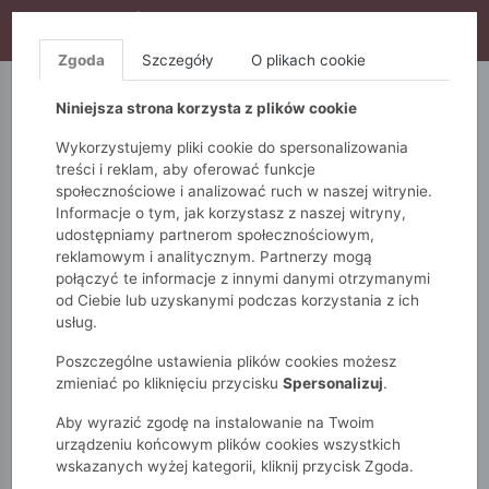
WYPRZEDAŻ TRWA! DODATKOWE 10% ZA 2SZT (KOD:
S10), DODATKOWE 15% ZA 3SZT (KOD: S15)
Zgoda
Szczegóły
O plikach cookie
5.10.15.
QUIOSQUE
FEMESTAGE
Niniejsza strona korzysta z plików cookie
Wykorzystujemy pliki cookie do spersonalizowania
treści i reklam, aby oferować funkcje
społecznościowe i analizować ruch w naszej witrynie.
Informacje o tym, jak korzystasz z naszej witryny,
udostępniamy partnerom społecznościowym,
reklamowym i analitycznym. Partnerzy mogą
połączyć te informacje z innymi danymi otrzymanymi
od Ciebie lub uzyskanymi podczas korzystania z ich
Monnari
Zobacz wszystko
Swetry
długi rękaw
usług.
Sweter damski z dżetami
Poszczególne ustawienia plików cookies możesz
zmieniać po kliknięciu przycisku
Spersonalizuj
.
Aby wyrazić zgodę na instalowanie na Twoim
urządzeniu końcowym plików cookies wszystkich
wskazanych wyżej kategorii, kliknij przycisk Zgoda.