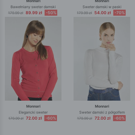
Monnari
Monnari
Bawełniany sweter damski
Sweter damski w paski
89.99 zł
-50%
54.00 zł
-70%
179.99 zł
179.99 zł
Monnari
Monnari
Elegancki sweter
Sweter damski z półgolfem
72.00 zł
-60%
72.00 zł
-60%
179.99 zł
179.99 zł