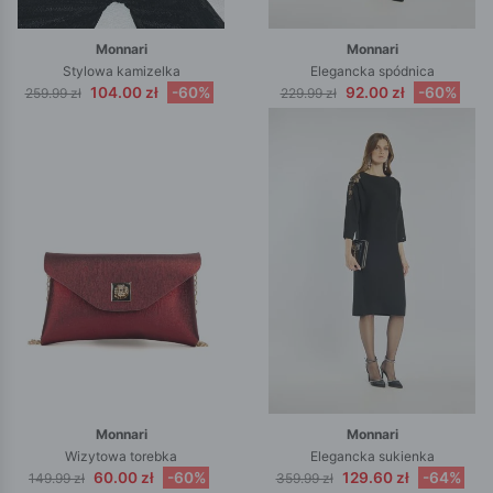
Monnari
Monnari
Stylowa kamizelka
Elegancka spódnica
104.00 zł
-60%
92.00 zł
-60%
259.99 zł
229.99 zł
Monnari
Monnari
Wizytowa torebka
Elegancka sukienka
60.00 zł
-60%
129.60 zł
-64%
149.99 zł
359.99 zł