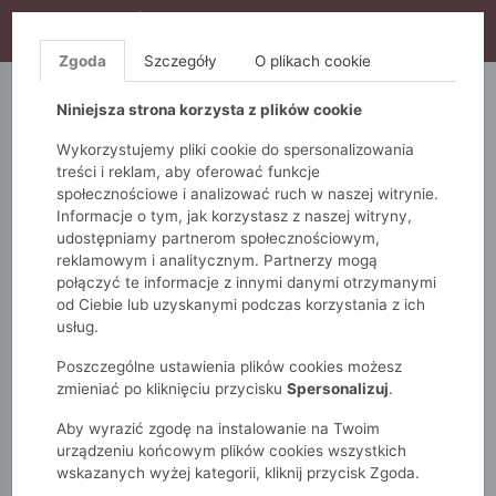
WYPRZEDAŻ TRWA! DODATKOWE 10% ZA 2SZT (KOD:
S10), DODATKOWE 15% ZA 3SZT (KOD: S15)
Zgoda
Szczegóły
O plikach cookie
5.10.15.
QUIOSQUE
FEMESTAGE
Niniejsza strona korzysta z plików cookie
Wykorzystujemy pliki cookie do spersonalizowania
treści i reklam, aby oferować funkcje
społecznościowe i analizować ruch w naszej witrynie.
Informacje o tym, jak korzystasz z naszej witryny,
udostępniamy partnerom społecznościowym,
reklamowym i analitycznym. Partnerzy mogą
połączyć te informacje z innymi danymi otrzymanymi
od Ciebie lub uzyskanymi podczas korzystania z ich
Monnari
Zobacz wszystko
Sukienki i kombinezony
usług.
Wizytowe
Dopasowana sukienka z wiązaniem
Poszczególne ustawienia plików cookies możesz
zmieniać po kliknięciu przycisku
Spersonalizuj
.
Aby wyrazić zgodę na instalowanie na Twoim
urządzeniu końcowym plików cookies wszystkich
wskazanych wyżej kategorii, kliknij przycisk Zgoda.