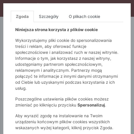
WYPRZEDAŻ TRWA! DODATKOWE 10% ZA 2SZT (KOD:
S10), DODATKOWE 15% ZA 3SZT (KOD: S15)
Zgoda
Szczegóły
O plikach cookie
5.10.15.
QUIOSQUE
FEMESTAGE
Niniejsza strona korzysta z plików cookie
Wykorzystujemy pliki cookie do spersonalizowania
treści i reklam, aby oferować funkcje
społecznościowe i analizować ruch w naszej witrynie.
Informacje o tym, jak korzystasz z naszej witryny,
udostępniamy partnerom społecznościowym,
reklamowym i analitycznym. Partnerzy mogą
połączyć te informacje z innymi danymi otrzymanymi
od Ciebie lub uzyskanymi podczas korzystania z ich
Monnari
Zobacz wszystko
Sukienki i kombinezony
usług.
Wieczorowe
Elegancka czarna sukienka
Poszczególne ustawienia plików cookies możesz
zmieniać po kliknięciu przycisku
Spersonalizuj
.
Aby wyrazić zgodę na instalowanie na Twoim
urządzeniu końcowym plików cookies wszystkich
wskazanych wyżej kategorii, kliknij przycisk Zgoda.