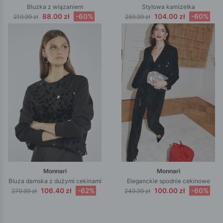
Bluzka z wiązaniem
Stylowa kamizelka
88.00 zł
-60%
104.00 zł
-60%
219.99 zł
259.99 zł
Monnari
Monnari
Bluza damska z dużymi cekinami
Eleganckie spodnie cekinowe
106.40 zł
-62%
100.00 zł
-60%
279.99 zł
249.99 zł