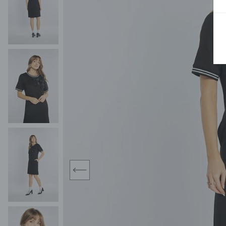
MIDI
KURTKI SPORTOWE
MAXI
KAMIZELKI SPORTOWE
POKAŻ WSZY
KOMBINEZONY
TORBY SPORTOWE
SPÓDNICE
KOSTIUMY KĄPIELOWE
OŁÓWKOWA
JEDNOCZĘŚCIOWE
PLISOWANA
DWUCZĘŚCIOWE
ROZKLOSZOWAN
NARZUTKI
MINI
LNIANE MODELE
MIDI
MAXI
prev
ŻAKIETY