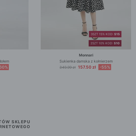
3SZT 15% KOD:
S15
2SZT 10% KOD:
S10
Monnari
dołem
Sukienka damska z kołnierzem
60%
157.50 zł
-55%
349.99 zł
TÓW SKLEPU
ERNETOWEGO