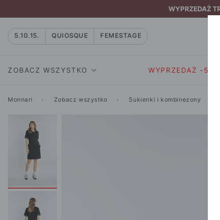
WYPRZEDAŻ TRW
5.10.15.
QUIOSQUE
FEMESTAGE
ZOBACZ WSZYSTKO
WYPRZEDAŻ -50
Monnari
Zobacz wszystko
Sukienki i kombinezony
SUKIENKI I KOMBIN
SUKIENKI I
NATASZA
KOMBINEZON
NA CO DZIEŃ
W RYTMIE NATURY
MARYNARKI
WIZYTOWE
NOWOŚĆ
SPÓDNICE
WIECZOROWE
CAŁA KOLEKCJA
BLUZKI I T-S
KOKTAJLOWE
KOLEKCJA SPORTOWA
SPODNIE
KORONKOWE
T-SHIRTY SPORTOWE
ROZKLOSZOWAN
STANIKI SPORTOWE
DZIANINOWE
BLUZY SPORTOWE
MINI
SPODNIE SPORTOWE