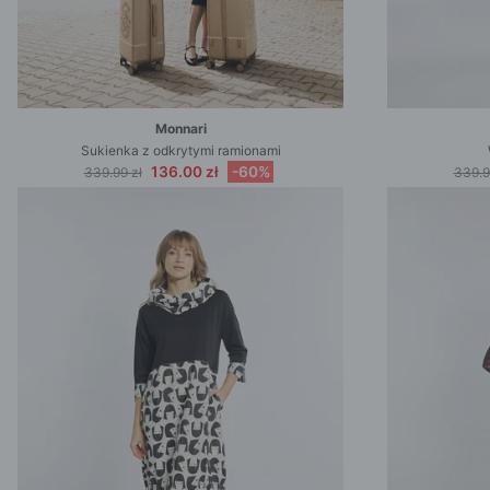
Monnari
Sukienka z odkrytymi ramionami
136.00 zł
-60%
339.99 zł
339.9