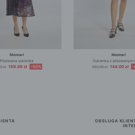
Monnari
Monnari
Plisowana sukienka
Sukienka z plisowanym 
169.99 zł
-50%
144.00 zł
-
9 zł
359.99 zł
IENTA
OBSŁUGA KLIEN
INT