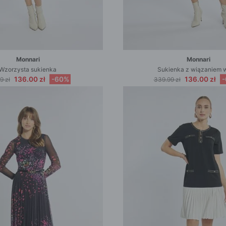
Monnari
Monnari
Wzorzysta sukienka
Sukienka z wiązaniem w 
136.00 zł
-60%
136.00 zł
9 zł
339.99 zł