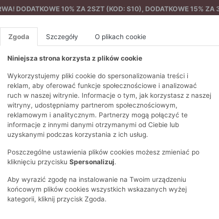
A! DODATKOWE 10% ZA 2SZT (KOD: S10), DODATKOWE 15% ZA 3
Zgoda
Szczegóły
O plikach cookie
Niniejsza strona korzysta z plików cookie
%
NOWA KOLEKCJA
FEMES
Wykorzystujemy pliki cookie do spersonalizowania treści i
reklam, aby oferować funkcje społecznościowe i analizować
ruch w naszej witrynie. Informacje o tym, jak korzystasz z naszej
Na co dzień
Sukienka z kokardkami
EZONY
BLUZKI I T-SHIRTY
SWETRY
OSTATNIO DODANE
PAREO
DRESY
SPODNIE
N
witryny, udostępniamy partnerom społecznościowym,
Y
FE
reklamowym i analitycznym. Partnerzy mogą połączyć te
BLUZY
NA CO DZIEŃ
KOMPLETY
PIŻAMY I SZLAFROK
PŁASZCZE
SZORTY
informacje z innymi danymi otrzymanymi od Ciebie lub
F
PŁASZCZE I KURTKI
WIZYTOWE
KOLEKCJA
TORBY
TRENCZE
BLUZKI I 
uzyskanymi podczas korzystania z ich usług.
WY
SPORTOWA
KAMIZELKI
WIECZOROWE
AKCESORIA
PARKI
SWETRY
G
Poszczególne ustawienia plików cookies możesz zmieniać po
HIRTY
SUKIENKI
STROJE KĄPIELOWE
KOSZULE
OKULARY
KLASYCZNE
BLUZY
kliknięciu przycisku
Spersonalizuj
.
K
SPÓDNICE
PRZECIWSŁONEC
T-SHIRTY
PIKOWANE
KAMIZELKI
C
Aby wyrazić zgodę na instalowanie na Twoim urządzeniu
ŻAKIETY
KAPELUSZE I CZA
E
TOPY
PUCHOWE
końcowym plików cookies wszystkich wskazanych wyżej
SU
OPASKI NA GŁOW
kategorii, kliknij przycisk Zgoda.
POKAŻ WSZYSTKIE
WEŁNIANE
SPODNIE
Ż
SZALIKI