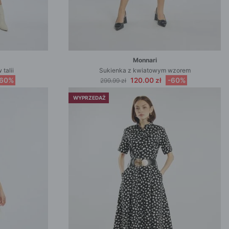
Monnari
talii
Sukienka z kwiatowym wzorem
-60%
120.00 zł
-60%
299.99 zł
WYPRZEDAŻ