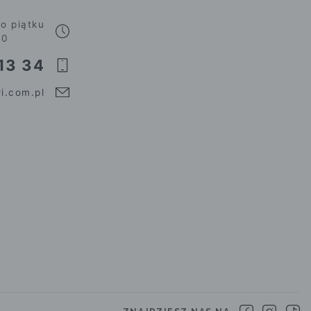
o piątku
00
13 34
i.com.pl