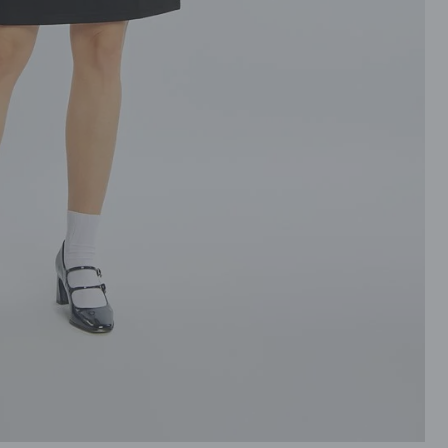
ROZPINANE
TORBY
PRZEZ GŁOWE