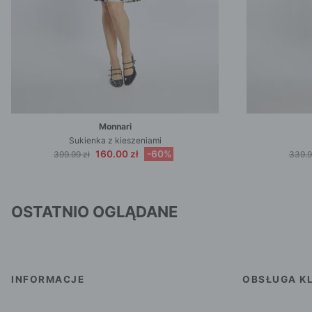
Monnari
Sukienka z kieszeniami
160.00 zł
-60%
399.99 zł
339.9
OSTATNIO OGLĄDANE
INFORMACJE
OBSŁUGA KL