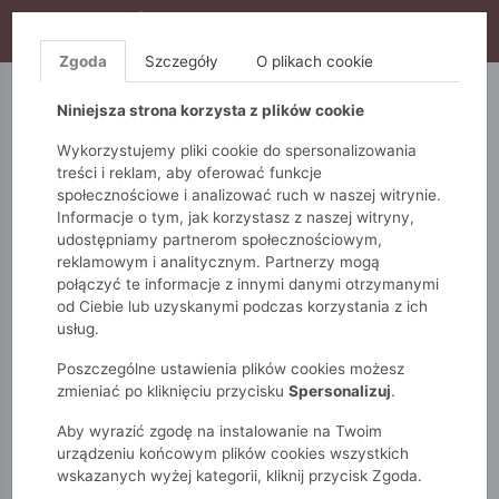
WYPRZEDAŻ TRWA! DODATKOWE 10% ZA 2SZT (KOD:
S10), DODATKOWE 15% ZA 3SZT (KOD: S15)
Zgoda
Szczegóły
O plikach cookie
5.10.15.
QUIOSQUE
FEMESTAGE
Niniejsza strona korzysta z plików cookie
Wykorzystujemy pliki cookie do spersonalizowania
treści i reklam, aby oferować funkcje
społecznościowe i analizować ruch w naszej witrynie.
Informacje o tym, jak korzystasz z naszej witryny,
udostępniamy partnerom społecznościowym,
reklamowym i analitycznym. Partnerzy mogą
połączyć te informacje z innymi danymi otrzymanymi
od Ciebie lub uzyskanymi podczas korzystania z ich
Monnari
Zobacz wszystko
Sukienki i kombinezony
usług.
Mini
Sukienka z wiązaniem w talii
Poszczególne ustawienia plików cookies możesz
zmieniać po kliknięciu przycisku
Spersonalizuj
.
Aby wyrazić zgodę na instalowanie na Twoim
urządzeniu końcowym plików cookies wszystkich
wskazanych wyżej kategorii, kliknij przycisk Zgoda.