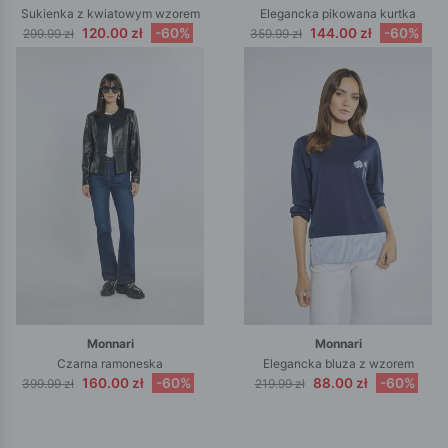
Sukienka z kwiatowym wzorem
Elegancka pikowana kurtka
120.00 zł
-60%
144.00 zł
-60%
299.99 zł
359.99 zł
Monnari
Monnari
Czarna ramoneska
Elegancka bluza z wzorem
160.00 zł
-60%
88.00 zł
-60%
399.99 zł
219.99 zł