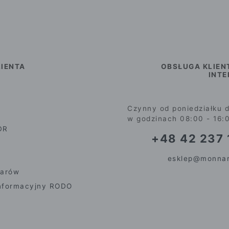
IENTA
OBSŁUGA KLIEN
INT
Czynny od poniedziałku d
w godzinach 08:00 - 16:
DR
+48 42 237 
esklep@monnar
iarów
nformacyjny RODO