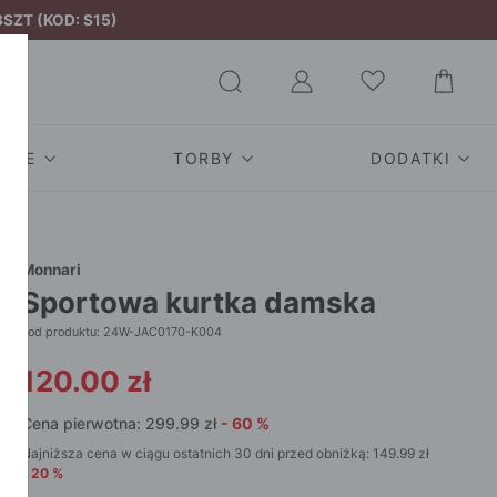
SZT (KOD: S15)
TAGE
TORBY
DODATKI
OWOŚĆ
PŁASZCZE
SPÓDNICE
NOWOŚĆ TORBY
OKULAR
SWETRY
SHOPP
MESTAGE
ZAKUP
I
KURTKI
BLUZKI
TORBY AKARDO
OKRYCIA
BLUZY
Monnari
EMESTAGE
SHOP
sportowa kurtka damska
T-SHIRTY
SZALE
KOSZULE
TORBY NOBO
PŁASZC
CZAPK
PRZEDAŻ
WORK
TORBY
T-SHIRTS
TORBY TOP SECRET
KURTKI
BERE
kod produktu: 24W-JAC0170-K004
ARNITURY
KOPE
SZORTY
KOLEKCJA PREMIUM
TOREBKI
KAPE
120.00
zł
OMPLETY
ZNE
KUFER
SPODNIE
WATERPROOF
AKCESO
SZALIKI
OMFY EDITION
PKI
KOSZY
Cena pierwotna:
299.99
zł
-
60
%
JEANS
KOLEKCJA ACTIVE
PONC
KIENKI
Ę
PLECA
Najniższa cena w ciągu ostatnich 30 dni przed obniżką:
149.99
zł
NA CO DZIEŃ
SZAL
AKIETY
-
20
%
TORBY
WIZYTOWE