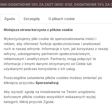
A! DODATKOWE 10% ZA 2SZT (KOD: S10), DODATKOWE 15% ZA 3
Zgoda
Szczegóły
O plikach cookie
Niniejsza strona korzysta z plików cookie
%
NOWA KOLEKCJA
FEMES
Wykorzystujemy pliki cookie do spersonalizowania treści i
reklam, aby oferować funkcje społecznościowe i analizować
ruch w naszej witrynie. Informacje o tym, jak korzystasz z naszej
towa kurtka damska
EZONY
BLUZKI I T-SHIRTY
SWETRY
OSTATNIO DODANE
PAREO
DRESY
SPODNIE
N
witryny, udostępniamy partnerom społecznościowym,
Y
FE
reklamowym i analitycznym. Partnerzy mogą połączyć te
BLUZY
NA CO DZIEŃ
KOMPLETY
PIŻAMY I SZLAFROK
PŁASZCZE
SZORTY
informacje z innymi danymi otrzymanymi od Ciebie lub
F
PŁASZCZE I KURTKI
WIZYTOWE
KOLEKCJA
TORBY
TRENCZE
BLUZKI I 
uzyskanymi podczas korzystania z ich usług.
WY
SPORTOWA
KAMIZELKI
WIECZOROWE
AKCESORIA
PARKI
SWETRY
G
Poszczególne ustawienia plików cookies możesz zmieniać po
HIRTY
SUKIENKI
STROJE KĄPIELOWE
KOSZULE
OKULARY
KLASYCZNE
BLUZY
kliknięciu przycisku
Spersonalizuj
.
K
SPÓDNICE
PRZECIWSŁONEC
T-SHIRTY
PIKOWANE
KAMIZELKI
C
Aby wyrazić zgodę na instalowanie na Twoim urządzeniu
ŻAKIETY
KAPELUSZE I CZA
E
TOPY
PUCHOWE
końcowym plików cookies wszystkich wskazanych wyżej
SU
OPASKI NA GŁOW
kategorii, kliknij przycisk Zgoda.
POKAŻ WSZYSTKIE
WEŁNIANE
SPODNIE
Ż
SZALIKI