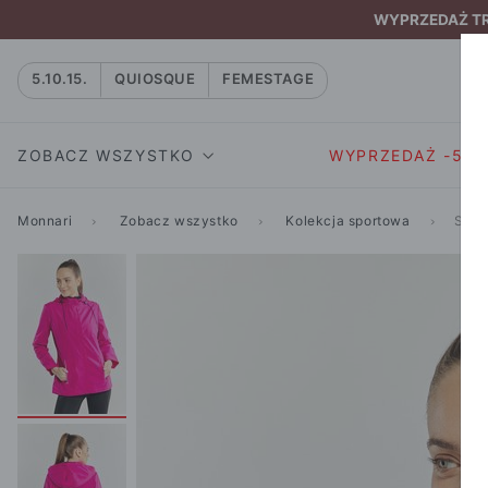
WYPRZEDAŻ TRW
5.10.15.
QUIOSQUE
FEMESTAGE
ZOBACZ WSZYSTKO
WYPRZEDAŻ -50
Monnari
Zobacz wszystko
Kolekcja sportowa
Spor
SUKIENKI I KOMBIN
SUKIENKI I
NATASZA
KOMBINEZON
NA CO DZIEŃ
W RYTMIE NATURY
MARYNARKI
WIZYTOWE
NOWOŚĆ
SPÓDNICE
WIECZOROWE
CAŁA KOLEKCJA
BLUZKI I T-S
KOKTAJLOWE
KOLEKCJA SPORTOWA
SPODNIE
KORONKOWE
T-SHIRTY SPORTOWE
ROZKLOSZOWAN
STANIKI SPORTOWE
DZIANINOWE
BLUZY SPORTOWE
MINI
SPODNIE SPORTOWE