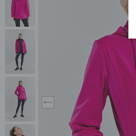
MIDI
KURTKI SPORTOWE
MAXI
KAMIZELKI SPORTOWE
POKAŻ WSZY
KOMBINEZONY
TORBY SPORTOWE
SPÓDNICE
KOSTIUMY KĄPIELOWE
OŁÓWKOWA
JEDNOCZĘŚCIOWE
PLISOWANA
DWUCZĘŚCIOWE
ROZKLOSZOWAN
NARZUTKI
MINI
LNIANE MODELE
MIDI
MAXI
prev
ŻAKIETY