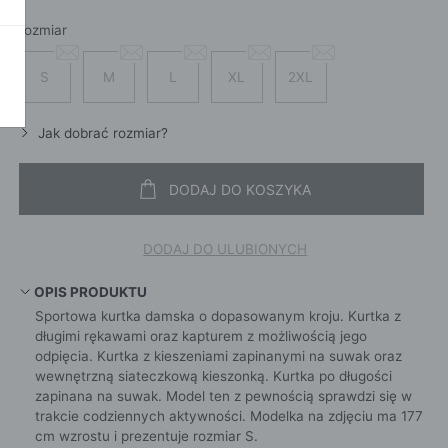
SZALI
OKAŻ WSZYSTKIE
CROS
rozmiar
WE
CHUS
POKAŻ WSZYSTKIE
APASZ
S
M
L
XL
2XL
PORTFEL
PORTFEL
Jak dobrać rozmiar?
POKAŻ W
KI
DODAJ DO KOSZYKA
DODAJ DO ULUBIONYCH
ROKI
OPIS PRODUKTU
ŻAMY
Sportowa kurtka damska o dopasowanym kroju. Kurtka z
ŻAMY
długimi rękawami oraz kapturem z możliwością jego
odpięcia. Kurtka z kieszeniami zapinanymi na suwak oraz
OCNE
wewnętrzną siateczkową kieszonką. Kurtka po długości
zapinana na suwak. Model ten z pewnością sprawdzi się w
trakcie codziennych aktywności. Modelka na zdjęciu ma 177
cm wzrostu i prezentuje rozmiar S.