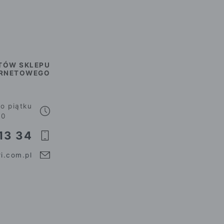
TÓW SKLEPU
ERNETOWEGO
o piątku
00
13 34
i.com.pl