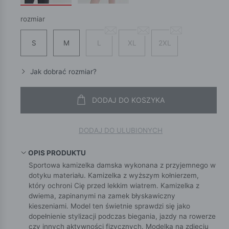
rozmiar
S
M
L
XL
2XL
Jak dobrać rozmiar?
DODAJ DO KOSZYKA
DODAJ DO ULUBIONYCH
OPIS PRODUKTU
Sportowa kamizelka damska wykonana z przyjemnego w
dotyku materiału. Kamizelka z wyższym kołnierzem,
który ochroni Cię przed lekkim wiatrem. Kamizelka z
dwiema, zapinanymi na zamek błyskawiczny
kieszeniami. Model ten świetnie sprawdzi się jako
dopełnienie stylizacji podczas biegania, jazdy na rowerze
czy innych aktywności fizycznych. Modelka na zdjęciu