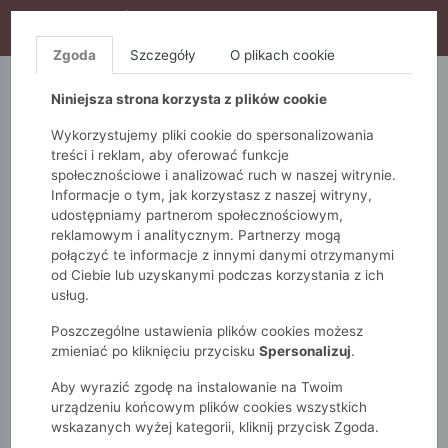
WYPRZEDAŻ TRWA! DODATKOWE 10% ZA 2SZT (KOD:
S10), DODATKOWE 15% ZA 3SZT (KOD: S15)
Zgoda
Szczegóły
O plikach cookie
5.10.15.
QUIOSQUE
FEMESTAGE
Niniejsza strona korzysta z plików cookie
Wykorzystujemy pliki cookie do spersonalizowania
treści i reklam, aby oferować funkcje
społecznościowe i analizować ruch w naszej witrynie.
Informacje o tym, jak korzystasz z naszej witryny,
udostępniamy partnerom społecznościowym,
reklamowym i analitycznym. Partnerzy mogą
połączyć te informacje z innymi danymi otrzymanymi
od Ciebie lub uzyskanymi podczas korzystania z ich
Monnari
Zobacz wszystko
Kolekcja sportowa
usług.
Sportowa kamizelka damska
Poszczególne ustawienia plików cookies możesz
zmieniać po kliknięciu przycisku
Spersonalizuj
.
Aby wyrazić zgodę na instalowanie na Twoim
urządzeniu końcowym plików cookies wszystkich
wskazanych wyżej kategorii, kliknij przycisk Zgoda.