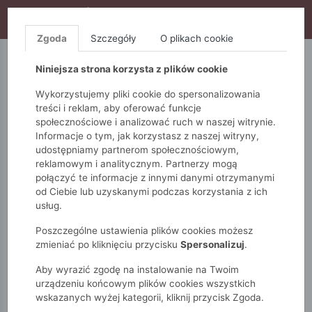
WYPRZEDAŻ TRWA! DODATKOWE 10% ZA 2SZT (KOD:
S10), DODATKOWE 15% ZA 3SZT (KOD: S15)
Zgoda
Szczegóły
O plikach cookie
5.10.15.
QUIOSQUE
FEMESTAGE
Niniejsza strona korzysta z plików cookie
Wykorzystujemy pliki cookie do spersonalizowania
treści i reklam, aby oferować funkcje
społecznościowe i analizować ruch w naszej witrynie.
Informacje o tym, jak korzystasz z naszej witryny,
udostępniamy partnerom społecznościowym,
reklamowym i analitycznym. Partnerzy mogą
połączyć te informacje z innymi danymi otrzymanymi
od Ciebie lub uzyskanymi podczas korzystania z ich
Monnari
Zobacz wszystko
Kolekcja sportowa
usług.
Biustonosz sportowy
Poszczególne ustawienia plików cookies możesz
zmieniać po kliknięciu przycisku
Spersonalizuj
.
Aby wyrazić zgodę na instalowanie na Twoim
urządzeniu końcowym plików cookies wszystkich
wskazanych wyżej kategorii, kliknij przycisk Zgoda.