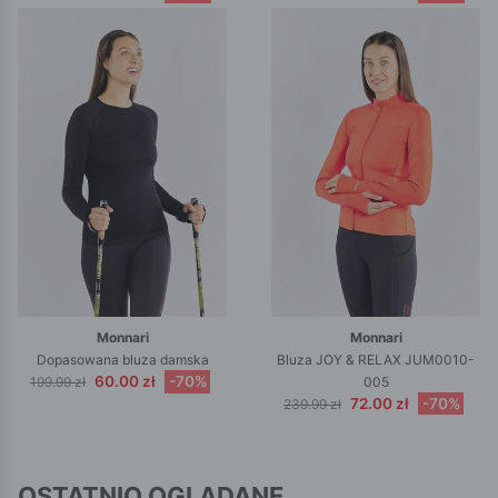
Monnari
Monnari
Dopasowana bluza damska
Bluza JOY & RELAX JUM0010-
60.00 zł
-70%
199.99 zł
005
72.00 zł
-70%
239.99 zł
OSTATNIO OGLĄDANE