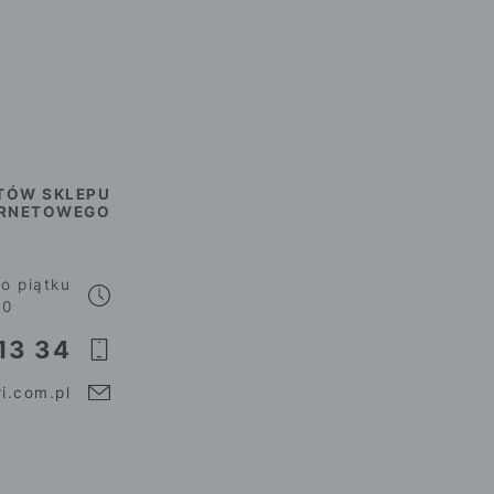
TÓW SKLEPU
ERNETOWEGO
o piątku
00
13 34
i.com.pl