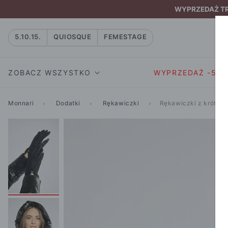
WYPRZEDAŻ TRW
5.10.15.
QUIOSQUE
FEMESTAGE
ZOBACZ WSZYSTKO
WYPRZEDAŻ -50
Monnari
Dodatki
Rękawiczki
Rękawiczki z krótkim
SUKIENKI I KOMBIN
SUKIENKI I
NATASZA
KOMBINEZON
NA CO DZIEŃ
W RYTMIE NATURY
MARYNARKI
WIZYTOWE
NOWOŚĆ
SPÓDNICE
WIECZOROWE
CAŁA KOLEKCJA
BLUZKI I T-S
KOKTAJLOWE
KOLEKCJA SPORTOWA
SPODNIE
KORONKOWE
T-SHIRTY SPORTOWE
ROZKLOSZOWAN
STANIKI SPORTOWE
DZIANINOWE
BLUZY SPORTOWE
MINI
SPODNIE SPORTOWE