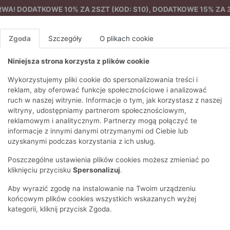
A! DODATKOWE 10% ZA 2SZT (KOD: S10), DODATKOWE 15% ZA 3
Zgoda
Szczegóły
O plikach cookie
Niniejsza strona korzysta z plików cookie
%
NOWA KOLEKCJA
FEMES
Wykorzystujemy pliki cookie do spersonalizowania treści i
reklam, aby oferować funkcje społecznościowe i analizować
ruch w naszej witrynie. Informacje o tym, jak korzystasz z naszej
 włosiem
EZONY
BLUZKI I T-SHIRTY
SWETRY
OSTATNIO DODANE
PAREO
DRESY
SPODNIE
N
witryny, udostępniamy partnerom społecznościowym,
Y
FE
reklamowym i analitycznym. Partnerzy mogą połączyć te
BLUZY
NA CO DZIEŃ
KOMPLETY
PIŻAMY I SZLAFROK
PŁASZCZE
SZORTY
informacje z innymi danymi otrzymanymi od Ciebie lub
F
PŁASZCZE I KURTKI
WIZYTOWE
KOLEKCJA
TORBY
TRENCZE
BLUZKI I 
uzyskanymi podczas korzystania z ich usług.
WY
SPORTOWA
KAMIZELKI
WIECZOROWE
AKCESORIA
PARKI
SWETRY
G
Poszczególne ustawienia plików cookies możesz zmieniać po
HIRTY
SUKIENKI
STROJE KĄPIELOWE
KOSZULE
OKULARY
KLASYCZNE
BLUZY
kliknięciu przycisku
Spersonalizuj
.
K
SPÓDNICE
PRZECIWSŁONEC
T-SHIRTY
PIKOWANE
KAMIZELKI
C
Aby wyrazić zgodę na instalowanie na Twoim urządzeniu
ŻAKIETY
KAPELUSZE I CZA
E
TOPY
PUCHOWE
końcowym plików cookies wszystkich wskazanych wyżej
SU
OPASKI NA GŁOW
kategorii, kliknij przycisk Zgoda.
POKAŻ WSZYSTKIE
WEŁNIANE
SPODNIE
Ż
SZALIKI