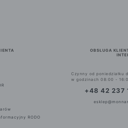
IENTA
OBSŁUGA KLIEN
INT
Czynny od poniedziałku d
w godzinach 08:00 - 16:
DR
+48 42 237 
esklep@monnar
iarów
nformacyjny RODO