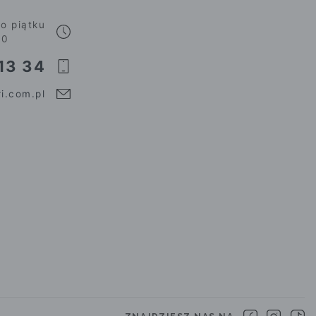
o piątku
00
13 34
i.com.pl