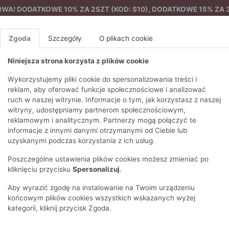
A! DODATKOWE 10% ZA 2SZT (KOD: S10), DODATKOWE 15% ZA 3
Zgoda
Szczegóły
O plikach cookie
Niniejsza strona korzysta z plików cookie
%
NOWA KOLEKCJA
FEMES
Wykorzystujemy pliki cookie do spersonalizowania treści i
reklam, aby oferować funkcje społecznościowe i analizować
ruch w naszej witrynie. Informacje o tym, jak korzystasz z naszej
Wiosenny płaszcz damski
EZONY
BLUZKI I T-SHIRTY
SWETRY
OSTATNIO DODANE
PAREO
DRESY
SPODNIE
N
witryny, udostępniamy partnerom społecznościowym,
Y
FE
reklamowym i analitycznym. Partnerzy mogą połączyć te
BLUZY
NA CO DZIEŃ
KOMPLETY
PIŻAMY I SZLAFROK
PŁASZCZE
SZORTY
informacje z innymi danymi otrzymanymi od Ciebie lub
F
PŁASZCZE I KURTKI
WIZYTOWE
KOLEKCJA
TORBY
TRENCZE
BLUZKI I 
uzyskanymi podczas korzystania z ich usług.
WY
SPORTOWA
KAMIZELKI
WIECZOROWE
AKCESORIA
PARKI
SWETRY
G
Poszczególne ustawienia plików cookies możesz zmieniać po
HIRTY
SUKIENKI
STROJE KĄPIELOWE
KOSZULE
OKULARY
KLASYCZNE
BLUZY
kliknięciu przycisku
Spersonalizuj
.
K
SPÓDNICE
PRZECIWSŁONEC
T-SHIRTY
PIKOWANE
KAMIZELKI
C
Aby wyrazić zgodę na instalowanie na Twoim urządzeniu
ŻAKIETY
KAPELUSZE I CZA
E
TOPY
PUCHOWE
końcowym plików cookies wszystkich wskazanych wyżej
SU
OPASKI NA GŁOW
kategorii, kliknij przycisk Zgoda.
POKAŻ WSZYSTKIE
WEŁNIANE
SPODNIE
Ż
SZALIKI