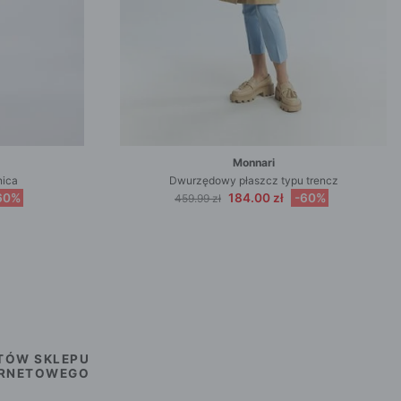
Monnari
nica
Dwurzędowy płaszcz typu trencz
60%
184.00 zł
-60%
459.99 zł
TÓW SKLEPU
ERNETOWEGO