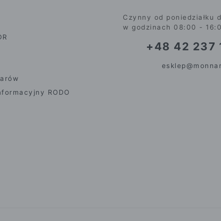
Czynny od poniedziałku d
w godzinach 08:00 - 16:
DR
+48 42 237 
esklep@monnar
iarów
nformacyjny RODO