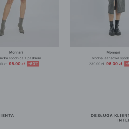
Monnari
Monnari
ncka spódnica z paskiem
Modna jeansowa spód
96.00 zł
-60%
96.00 zł
-
9 zł
239.99 zł
IENTA
OBSŁUGA KLIEN
INT