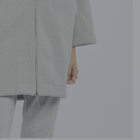
ROZPINANE
TORBY
PRZEZ GŁOWE