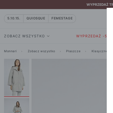
WYPRZEDAŻ TRW
5.10.15.
QUIOSQUE
FEMESTAGE
ZOBACZ WSZYSTKO
WYPRZEDAŻ -50
Monnari
Zobacz wszystko
Płaszcze
Klasyczne
SUKIENKI I KOMBIN
SUKIENKI I
NATASZA
KOMBINEZON
NA CO DZIEŃ
W RYTMIE NATURY
MARYNARKI
WIZYTOWE
NOWOŚĆ
SPÓDNICE
WIECZOROWE
CAŁA KOLEKCJA
BLUZKI I T-S
KOKTAJLOWE
KOLEKCJA SPORTOWA
SPODNIE
KORONKOWE
T-SHIRTY SPORTOWE
ROZKLOSZOWAN
STANIKI SPORTOWE
DZIANINOWE
BLUZY SPORTOWE
MINI
SPODNIE SPORTOWE