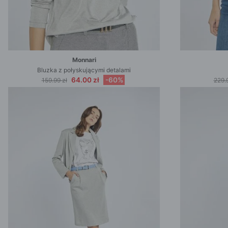
Monnari
Bluzka z połyskującymi detalami
64.00 zł
-60%
159.99 zł
229.9