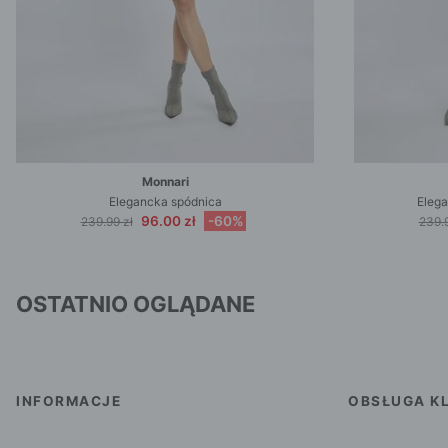
Monnari
Elegancka spódnica
Elega
96.00 zł
-60%
239.99 zł
239.9
OSTATNIO OGLĄDANE
INFORMACJE
OBSŁUGA KL