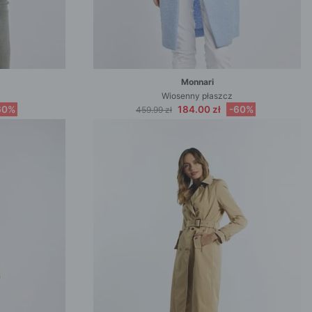
Monnari
Wiosenny płaszcz
60%
184.00 zł
-60%
459.99 zł