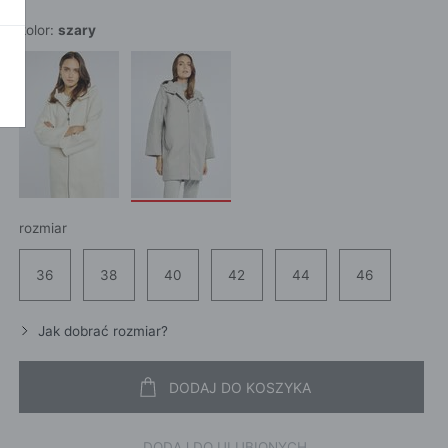
SZALI
OKAŻ WSZYSTKIE
CROS
kolor:
szary
WE
CHUS
POKAŻ WSZYSTKIE
APASZ
PORTFEL
PORTFEL
POKAŻ W
KI
rozmiar
ROKI
36
38
40
42
44
46
ŻAMY
ŻAMY
Jak dobrać rozmiar?
OCNE
DODAJ DO KOSZYKA
DODAJ DO ULUBIONYCH