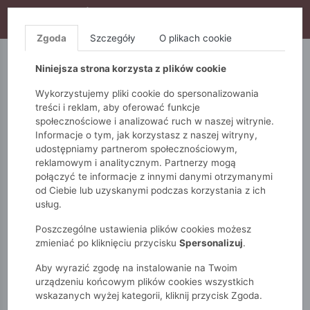
WYPRZEDAŻ TRWA! DODATKOWE 10% ZA 2SZT (KOD:
S10), DODATKOWE 15% ZA 3SZT (KOD: S15)
Zgoda
Szczegóły
O plikach cookie
5.10.15.
QUIOSQUE
FEMESTAGE
Niniejsza strona korzysta z plików cookie
Wykorzystujemy pliki cookie do spersonalizowania
treści i reklam, aby oferować funkcje
społecznościowe i analizować ruch w naszej witrynie.
Informacje o tym, jak korzystasz z naszej witryny,
udostępniamy partnerom społecznościowym,
reklamowym i analitycznym. Partnerzy mogą
połączyć te informacje z innymi danymi otrzymanymi
od Ciebie lub uzyskanymi podczas korzystania z ich
Monnari
Zobacz wszystko
Bluzki i t-shirty
usług.
Wizytowe
Bluzka z połyskującymi detalami
Poszczególne ustawienia plików cookies możesz
zmieniać po kliknięciu przycisku
Spersonalizuj
.
Aby wyrazić zgodę na instalowanie na Twoim
urządzeniu końcowym plików cookies wszystkich
wskazanych wyżej kategorii, kliknij przycisk Zgoda.