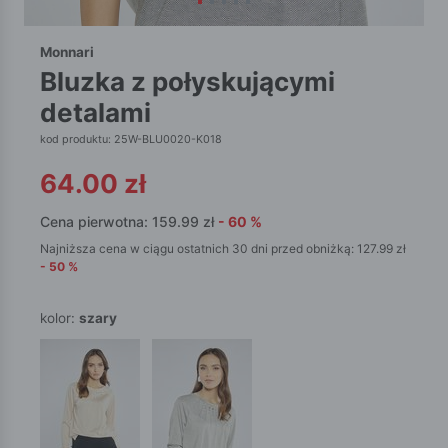
Monnari
bluzka z połyskującymi
detalami
kod produktu: 25W-BLU0020-K018
64.00
zł
Cena pierwotna:
159.99
zł
-
60
%
Najniższa cena w ciągu ostatnich 30 dni przed obniżką:
127.99
zł
-
50
%
kolor:
szary