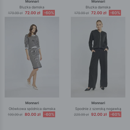
Monnari
Monnari
Bluzka damska
Bluzka damska
72.00 zł
-60%
72.00 zł
-60%
179.99 zł
179.99 zł
Monnari
Monnari
Ołówkowa spódnica damska
Spodnie z szeroką nogawką
80.00 zł
-60%
92.00 zł
-60%
199.99 zł
229.99 zł