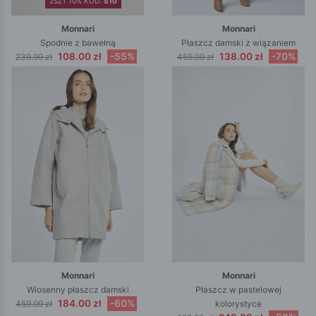
2SZT 10% KOD:
S10
Monnari
Monnari
Spodnie z bawełną
Płaszcz damski z wiązaniem
108.00 zł
-55%
138.00 zł
-70%
239.99 zł
459.99 zł
Monnari
Monnari
Wiosenny płaszcz damski
Płaszcz w pastelowej
184.00 zł
-60%
459.99 zł
kolorystyce