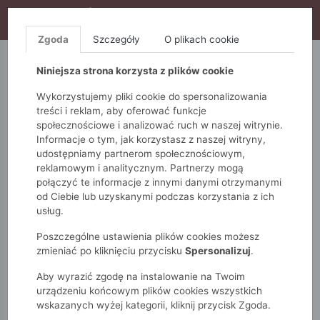
WYPRZEDAŻ TRWA! DODATKOWE 10% ZA 2SZT (KOD:
S10), DODATKOWE 15% ZA 3SZT (KOD: S15)
Zgoda
Szczegóły
O plikach cookie
5.10.15.
QUIOSQUE
FEMESTAGE
Niniejsza strona korzysta z plików cookie
Wykorzystujemy pliki cookie do spersonalizowania
treści i reklam, aby oferować funkcje
społecznościowe i analizować ruch w naszej witrynie.
Informacje o tym, jak korzystasz z naszej witryny,
udostępniamy partnerom społecznościowym,
reklamowym i analitycznym. Partnerzy mogą
połączyć te informacje z innymi danymi otrzymanymi
od Ciebie lub uzyskanymi podczas korzystania z ich
Monnari
Zobacz wszystko
Płaszcze
Klasyczne
usług.
Płaszcz damski
Poszczególne ustawienia plików cookies możesz
zmieniać po kliknięciu przycisku
Spersonalizuj
.
Aby wyrazić zgodę na instalowanie na Twoim
urządzeniu końcowym plików cookies wszystkich
wskazanych wyżej kategorii, kliknij przycisk Zgoda.