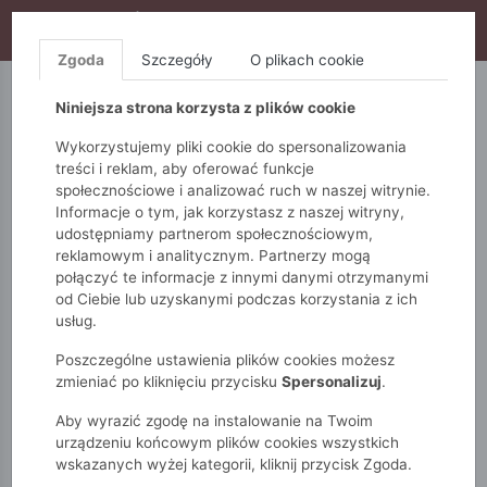
WYPRZEDAŻ TRWA! DODATKOWE 10% ZA 2SZT (KOD:
S10), DODATKOWE 15% ZA 3SZT (KOD: S15)
Zgoda
Szczegóły
O plikach cookie
5.10.15.
QUIOSQUE
FEMESTAGE
Niniejsza strona korzysta z plików cookie
Wykorzystujemy pliki cookie do spersonalizowania
treści i reklam, aby oferować funkcje
społecznościowe i analizować ruch w naszej witrynie.
Informacje o tym, jak korzystasz z naszej witryny,
udostępniamy partnerom społecznościowym,
reklamowym i analitycznym. Partnerzy mogą
połączyć te informacje z innymi danymi otrzymanymi
od Ciebie lub uzyskanymi podczas korzystania z ich
Monnari
Zobacz wszystko
Płaszcze
Klasyczne
usług.
Elegancki płaszcz damski
Poszczególne ustawienia plików cookies możesz
zmieniać po kliknięciu przycisku
Spersonalizuj
.
Aby wyrazić zgodę na instalowanie na Twoim
urządzeniu końcowym plików cookies wszystkich
wskazanych wyżej kategorii, kliknij przycisk Zgoda.