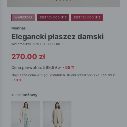
WYPRZEDAŻ
2SZT 10% KOD:
S10
3SZT 15% KOD:
S15
Monnari
elegancki płaszcz damski
kod produktu: 26W-COT0090-K015
270.00
zł
Cena pierwotna:
599.99
zł
-
55
%
Najniższa cena w ciągu ostatnich 30 dni przed obniżką:
299.99
zł
-
10
%
kolor:
beżowy