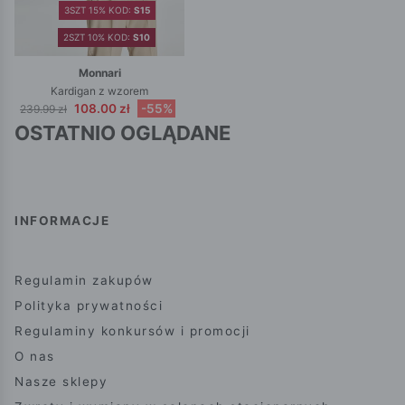
3SZT 15% KOD:
S15
2SZT 10% KOD:
S10
Monnari
Kardigan z wzorem
108.00 zł
-55%
239.99 zł
OSTATNIO OGLĄDANE
INFORMACJE
Regulamin zakupów
Polityka prywatności
Regulaminy konkursów i promocji
O nas
Nasze sklepy