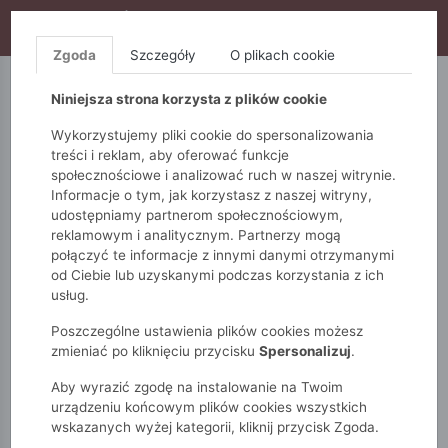
WYPRZEDAŻ TRWA! DODATKOWE 10% ZA 2SZT (KOD:
S10), DODATKOWE 15% ZA 3SZT (KOD: S15)
Zgoda
Szczegóły
O plikach cookie
5.10.15.
QUIOSQUE
FEMESTAGE
Niniejsza strona korzysta z plików cookie
Wykorzystujemy pliki cookie do spersonalizowania
treści i reklam, aby oferować funkcje
społecznościowe i analizować ruch w naszej witrynie.
Informacje o tym, jak korzystasz z naszej witryny,
udostępniamy partnerom społecznościowym,
reklamowym i analitycznym. Partnerzy mogą
połączyć te informacje z innymi danymi otrzymanymi
od Ciebie lub uzyskanymi podczas korzystania z ich
Monnari
Zobacz wszystko
Płaszcze
Klasyczne
usług.
Płaszcz damski z kapturem
Poszczególne ustawienia plików cookies możesz
zmieniać po kliknięciu przycisku
Spersonalizuj
.
Aby wyrazić zgodę na instalowanie na Twoim
urządzeniu końcowym plików cookies wszystkich
wskazanych wyżej kategorii, kliknij przycisk Zgoda.