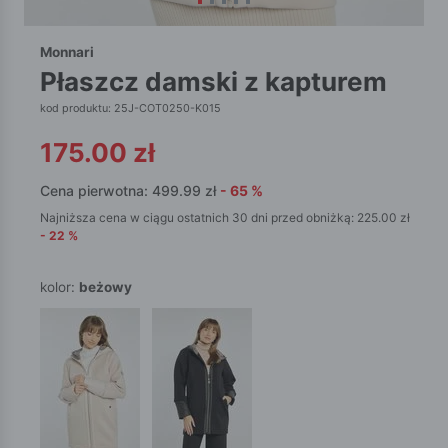
Monnari
płaszcz damski z kapturem
kod produktu: 25J-COT0250-K015
175.00
zł
Cena pierwotna:
499.99
zł
-
65
%
Najniższa cena w ciągu ostatnich 30 dni przed obniżką:
225.00
zł
-
22
%
kolor:
beżowy