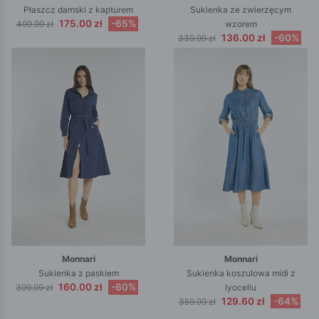
Płaszcz damski z kapturem
Sukienka ze zwierzęcym
175.00 zł
-65%
499.99 zł
wzorem
136.00 zł
-60%
339.99 zł
Monnari
Monnari
Sukienka z paskiem
Sukienka koszulowa midi z
160.00 zł
-60%
399.99 zł
lyocellu
129.60 zł
-64%
359.99 zł