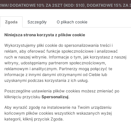
A! DODATKOWE 10% ZA 2SZT (KOD: S10), DODATKOWE 15% ZA 3
Zgoda
Szczegóły
O plikach cookie
Niniejsza strona korzysta z plików cookie
%
NOWA KOLEKCJA
FEMES
Wykorzystujemy pliki cookie do spersonalizowania treści i
reklam, aby oferować funkcje społecznościowe i analizować
ruch w naszej witrynie. Informacje o tym, jak korzystasz z naszej
 od piżamy
Spodenki od piżamy
EZONY
BLUZKI I T-SHIRTY
SWETRY
OSTATNIO DODANE
PAREO
DRESY
SPODNIE
N
witryny, udostępniamy partnerom społecznościowym,
Y
FE
reklamowym i analitycznym. Partnerzy mogą połączyć te
BLUZY
NA CO DZIEŃ
KOMPLETY
PIŻAMY I SZLAFROK
PŁASZCZE
SZORTY
informacje z innymi danymi otrzymanymi od Ciebie lub
F
PŁASZCZE I KURTKI
WIZYTOWE
KOLEKCJA
TORBY
TRENCZE
BLUZKI I 
uzyskanymi podczas korzystania z ich usług.
WY
SPORTOWA
KAMIZELKI
WIECZOROWE
AKCESORIA
PARKI
SWETRY
G
Poszczególne ustawienia plików cookies możesz zmieniać po
HIRTY
SUKIENKI
STROJE KĄPIELOWE
KOSZULE
OKULARY
KLASYCZNE
BLUZY
kliknięciu przycisku
Spersonalizuj
.
K
SPÓDNICE
PRZECIWSŁONEC
T-SHIRTY
PIKOWANE
KAMIZELKI
C
Aby wyrazić zgodę na instalowanie na Twoim urządzeniu
ŻAKIETY
KAPELUSZE I CZA
E
TOPY
PUCHOWE
końcowym plików cookies wszystkich wskazanych wyżej
SU
OPASKI NA GŁOW
kategorii, kliknij przycisk Zgoda.
POKAŻ WSZYSTKIE
WEŁNIANE
SPODNIE
Ż
SZALIKI