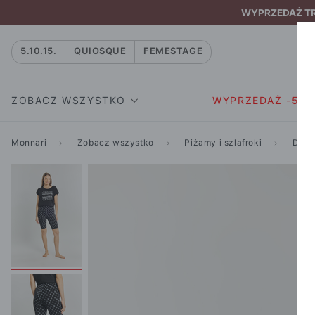
WYPRZEDAŻ TRW
5.10.15.
QUIOSQUE
FEMESTAGE
ZOBACZ WSZYSTKO
WYPRZEDAŻ -50
Monnari
Zobacz wszystko
Piżamy i szlafroki
Doły
SUKIENKI I KOMBIN
SUKIENKI I
NATASZA
KOMBINEZON
NA CO DZIEŃ
W RYTMIE NATURY
MARYNARKI
WIZYTOWE
NOWOŚĆ
SPÓDNICE
WIECZOROWE
CAŁA KOLEKCJA
BLUZKI I T-S
KOKTAJLOWE
KOLEKCJA SPORTOWA
SPODNIE
KORONKOWE
T-SHIRTY SPORTOWE
ROZKLOSZOWAN
STANIKI SPORTOWE
DZIANINOWE
BLUZY SPORTOWE
MINI
SPODNIE SPORTOWE