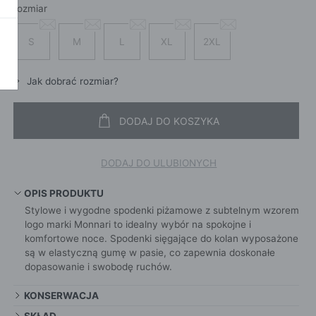
SZALI
OKAŻ WSZYSTKIE
rozmiar
CROS
WE
CHUS
POKAŻ WSZYSTKIE
S
M
L
XL
2XL
APASZ
PORTFEL
Jak dobrać rozmiar?
PORTFEL
POKAŻ W
DODAJ DO KOSZYKA
KI
DODAJ DO ULUBIONYCH
ROKI
OPIS PRODUKTU
Stylowe i wygodne spodenki piżamowe z subtelnym wzorem
ŻAMY
logo marki Monnari to idealny wybór na spokojne i
ŻAMY
komfortowe noce. Spodenki sięgające do kolan wyposażone
są w elastyczną gumę w pasie, co zapewnia doskonałe
OCNE
dopasowanie i swobodę ruchów.
KONSERWACJA