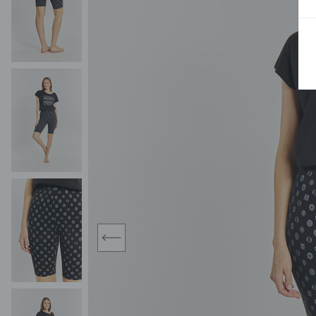
MIDI
KURTKI SPORTOWE
MAXI
KAMIZELKI SPORTOWE
POKAŻ WSZY
KOMBINEZONY
TORBY SPORTOWE
SPÓDNICE
KOSTIUMY KĄPIELOWE
OŁÓWKOWA
JEDNOCZĘŚCIOWE
PLISOWANA
DWUCZĘŚCIOWE
ROZKLOSZOWAN
NARZUTKI
MINI
LNIANE MODELE
MIDI
MAXI
prev
ŻAKIETY