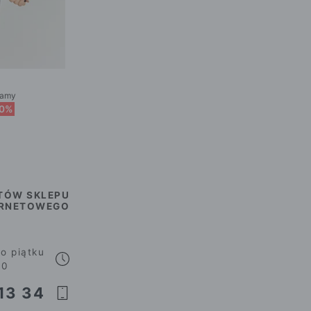
żamy
70%
TÓW SKLEPU
ERNETOWEGO
o piątku
00
13 34