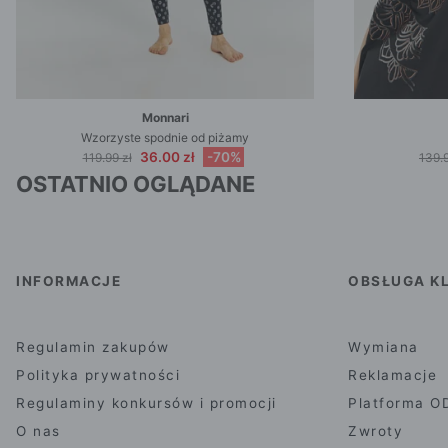
Monnari
Wzorzyste spodnie od piżamy
36.00 zł
-70%
119.99 zł
139.9
OSTATNIO OGLĄDANE
INFORMACJE
OBSŁUGA KL
Regulamin zakupów
Wymiana
Polityka prywatności
Reklamacje
Regulaminy konkursów i promocji
Platforma O
O nas
Zwroty