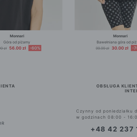
Monnari
Monnari
Góra od piżamy
Bawełniana góra od pi
56.00 zł
-60%
30.00 zł
-
9 zł
99.99 zł
IENTA
OBSŁUGA KLIEN
INT
Czynny od poniedziałku d
w godzinach 08:00 - 16:
DR
+48 42 237 