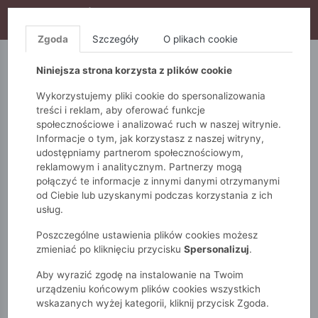
WYPRZEDAŻ TRWA! DODATKOWE 10% ZA 2SZT (KOD:
S10), DODATKOWE 15% ZA 3SZT (KOD: S15)
Zgoda
Szczegóły
O plikach cookie
5.10.15.
QUIOSQUE
FEMESTAGE
Niniejsza strona korzysta z plików cookie
Wykorzystujemy pliki cookie do spersonalizowania
treści i reklam, aby oferować funkcje
społecznościowe i analizować ruch w naszej witrynie.
Informacje o tym, jak korzystasz z naszej witryny,
udostępniamy partnerom społecznościowym,
reklamowym i analitycznym. Partnerzy mogą
połączyć te informacje z innymi danymi otrzymanymi
od Ciebie lub uzyskanymi podczas korzystania z ich
Monnari
Zobacz wszystko
Piżamy i szlafroki
usług.
Doły od piżamy
Wzorzyste spodnie od piżamy
Poszczególne ustawienia plików cookies możesz
zmieniać po kliknięciu przycisku
Spersonalizuj
.
Aby wyrazić zgodę na instalowanie na Twoim
urządzeniu końcowym plików cookies wszystkich
wskazanych wyżej kategorii, kliknij przycisk Zgoda.