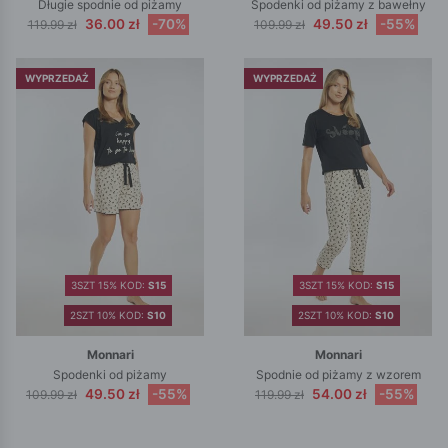
Długie spodnie od piżamy
Spodenki od piżamy z bawełny
36.00 zł
-70%
49.50 zł
-55%
119.99 zł
109.99 zł
WYPRZEDAŻ
WYPRZEDAŻ
3SZT 15% KOD:
S15
3SZT 15% KOD:
S15
2SZT 10% KOD:
S10
2SZT 10% KOD:
S10
Monnari
Monnari
Spodenki od piżamy
Spodnie od piżamy z wzorem
49.50 zł
-55%
54.00 zł
-55%
109.99 zł
119.99 zł