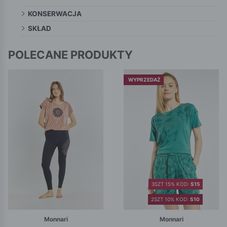
KONSERWACJA
SKŁAD
POLECANE PRODUKTY
WYPRZEDAŻ
3SZT 15% KOD:
S15
2SZT 10% KOD:
S10
Monnari
Monnari