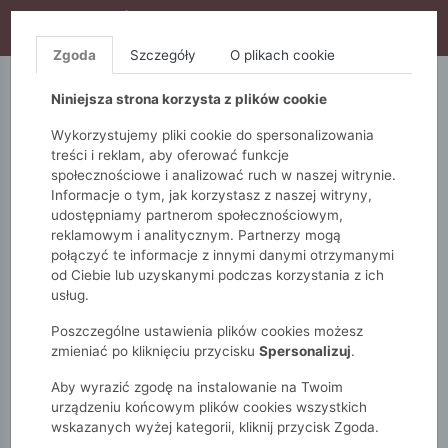
WYPRZEDAŻ TRWA! DODATKOWE 10% ZA 2SZT (KOD:
S10), DODATKOWE 15% ZA 3SZT (KOD: S15)
Zgoda
Szczegóły
O plikach cookie
5.10.15.
QUIOSQUE
FEMESTAGE
Niniejsza strona korzysta z plików cookie
Wykorzystujemy pliki cookie do spersonalizowania
treści i reklam, aby oferować funkcje
społecznościowe i analizować ruch w naszej witrynie.
Informacje o tym, jak korzystasz z naszej witryny,
udostępniamy partnerom społecznościowym,
reklamowym i analitycznym. Partnerzy mogą
połączyć te informacje z innymi danymi otrzymanymi
od Ciebie lub uzyskanymi podczas korzystania z ich
Monnari
Torby
Torebki na telefon
usług.
Torba damska idealna na telefon
Poszczególne ustawienia plików cookies możesz
zmieniać po kliknięciu przycisku
Spersonalizuj
.
Aby wyrazić zgodę na instalowanie na Twoim
urządzeniu końcowym plików cookies wszystkich
wskazanych wyżej kategorii, kliknij przycisk Zgoda.