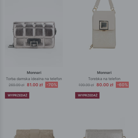
Monnari
Monnari
Torba damska idealna na telefon
Torebka na telefon
81.00 zł
-70%
80.00 zł
-60%
269.99 zł
199.99 zł
WYPRZEDAŻ
WYPRZEDAŻ