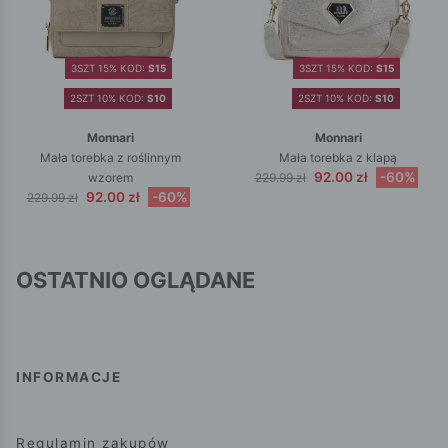
3SZT 15% KOD:
S15
3SZT 15% KOD:
S15
2SZT 10% KOD:
S10
2SZT 10% KOD:
S10
Monnari
Monnari
Mała torebka z roślinnym
Mała torebka z klapą
92.00 zł
-60%
wzorem
229.99 zł
92.00 zł
-60%
229.99 zł
OSTATNIO OGLĄDANE
INFORMACJE
Regulamin zakupów