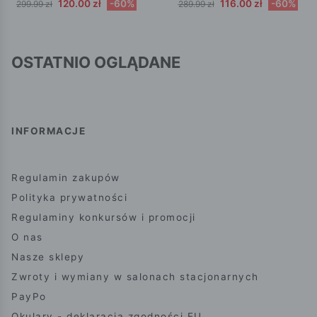
120.00 zł
-60%
116.00 zł
-60%
299.99 zł
289.99 zł
OSTATNIO OGLĄDANE
INFORMACJE
Regulamin zakupów
Polityka prywatności
Regulaminy konkursów i promocji
O nas
Nasze sklepy
Zwroty i wymiany w salonach stacjonarnych
PayPo
Okulary - deklaracja zgodności EU