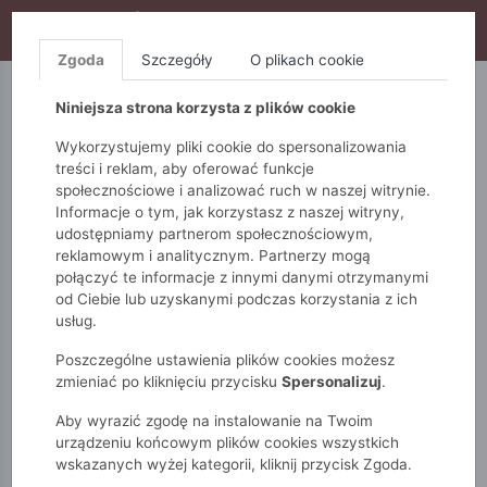
WYPRZEDAŻ TRWA! DODATKOWE 10% ZA 2SZT (KOD:
S10), DODATKOWE 15% ZA 3SZT (KOD: S15)
Zgoda
Szczegóły
O plikach cookie
5.10.15.
QUIOSQUE
FEMESTAGE
Niniejsza strona korzysta z plików cookie
Wykorzystujemy pliki cookie do spersonalizowania
treści i reklam, aby oferować funkcje
społecznościowe i analizować ruch w naszej witrynie.
Informacje o tym, jak korzystasz z naszej witryny,
udostępniamy partnerom społecznościowym,
reklamowym i analitycznym. Partnerzy mogą
połączyć te informacje z innymi danymi otrzymanymi
od Ciebie lub uzyskanymi podczas korzystania z ich
Monnari
Torby
Plecaki
Pojemna torba damska
usług.
Poszczególne ustawienia plików cookies możesz
zmieniać po kliknięciu przycisku
Spersonalizuj
.
Aby wyrazić zgodę na instalowanie na Twoim
urządzeniu końcowym plików cookies wszystkich
wskazanych wyżej kategorii, kliknij przycisk Zgoda.