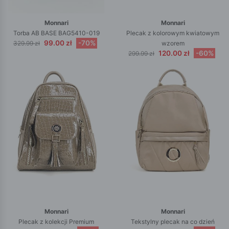
Monnari
Monnari
Torba AB BASE BAG5410-019
Plecak z kolorowym kwiatowym
99.00 zł
-70%
329.99 zł
wzorem
120.00 zł
-60%
299.99 zł
Monnari
Monnari
Plecak z kolekcji Premium
Tekstylny plecak na co dzień