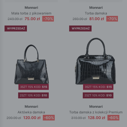
Monnari
Monnari
Mała torba z pikowaniem
Torba damska
75.00 zł
-70%
81.00 zł
-70%
249.99 zł
269.99 zł
WYPRZEDAŻ
WYPRZEDAŻ
3SZT 15% KOD:
S15
3SZT 15% KOD:
S15
2SZT 10% KOD:
S10
2SZT 10% KOD:
S10
Monnari
Monnari
Aktówka damska
Torba damska z kolekcji Premium
120.00 zł
-60%
128.00 zł
-60%
299.99 zł
319.99 zł