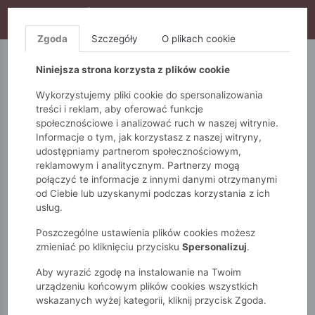
WYPRZEDAŻ TRWA! DODATKOWE 10% ZA 2SZT (KOD:
S10), DODATKOWE 15% ZA 3SZT (KOD: S15)
Zgoda
Szczegóły
O plikach cookie
5.10.15.
QUIOSQUE
FEMESTAGE
Niniejsza strona korzysta z plików cookie
Wykorzystujemy pliki cookie do spersonalizowania
treści i reklam, aby oferować funkcje
społecznościowe i analizować ruch w naszej witrynie.
Informacje o tym, jak korzystasz z naszej witryny,
udostępniamy partnerom społecznościowym,
reklamowym i analitycznym. Partnerzy mogą
połączyć te informacje z innymi danymi otrzymanymi
od Ciebie lub uzyskanymi podczas korzystania z ich
Monnari
Torby
Lakierowe
usług.
Plecak damski z łańcuchem
Poszczególne ustawienia plików cookies możesz
zmieniać po kliknięciu przycisku
Spersonalizuj
.
Aby wyrazić zgodę na instalowanie na Twoim
urządzeniu końcowym plików cookies wszystkich
wskazanych wyżej kategorii, kliknij przycisk Zgoda.