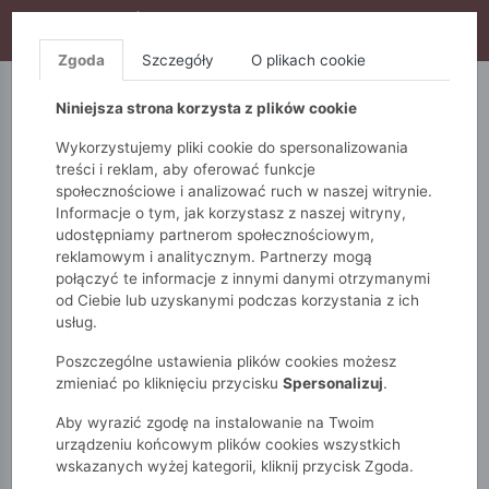
WYPRZEDAŻ TRWA! DODATKOWE 10% ZA 2SZT (KOD:
S10), DODATKOWE 15% ZA 3SZT (KOD: S15)
Zgoda
Szczegóły
O plikach cookie
5.10.15.
QUIOSQUE
FEMESTAGE
Niniejsza strona korzysta z plików cookie
Wykorzystujemy pliki cookie do spersonalizowania
treści i reklam, aby oferować funkcje
społecznościowe i analizować ruch w naszej witrynie.
Informacje o tym, jak korzystasz z naszej witryny,
udostępniamy partnerom społecznościowym,
reklamowym i analitycznym. Partnerzy mogą
połączyć te informacje z innymi danymi otrzymanymi
od Ciebie lub uzyskanymi podczas korzystania z ich
Monnari
Torby
Crossbody
usług.
Torba damska typu crossbody
Poszczególne ustawienia plików cookies możesz
zmieniać po kliknięciu przycisku
Spersonalizuj
.
Aby wyrazić zgodę na instalowanie na Twoim
urządzeniu końcowym plików cookies wszystkich
wskazanych wyżej kategorii, kliknij przycisk Zgoda.