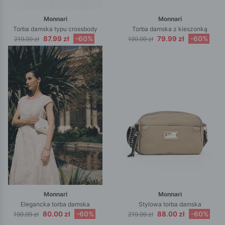
Monnari
Monnari
Torba damska typu crossbody
Torba damska z kieszonką
87.99 zł
-60%
79.99 zł
-60%
219.99 zł
199.99 zł
Monnari
Monnari
Elegancka torba damska
Stylowa torba damska
80.00 zł
-60%
88.00 zł
-60%
199.99 zł
219.99 zł