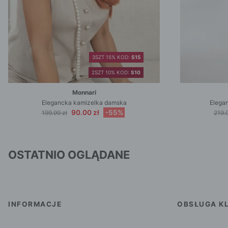
3SZT 15% KOD:
S15
2SZT 10% KOD:
S10
Monnari
Elegancka kamizelka damska
Elega
90.00 zł
-55%
199.99 zł
219.9
OSTATNIO OGLĄDANE
INFORMACJE
OBSŁUGA KL