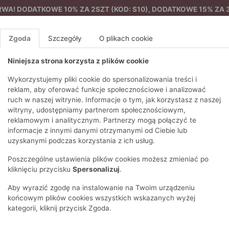
A! DODATKOWE 10% ZA 2SZT (KOD: S10), DODATKOWE 15% ZA 3
Zgoda
Szczegóły
O plikach cookie
Niniejsza strona korzysta z plików cookie
%
NOWA KOLEKCJA
FEMES
Wykorzystujemy pliki cookie do spersonalizowania treści i
reklam, aby oferować funkcje społecznościowe i analizować
ruch w naszej witrynie. Informacje o tym, jak korzystasz z naszej
ka
EZONY
BLUZKI I T-SHIRTY
SWETRY
OSTATNIO DODANE
PAREO
DRESY
SPODNIE
N
witryny, udostępniamy partnerom społecznościowym,
Y
FE
reklamowym i analitycznym. Partnerzy mogą połączyć te
BLUZY
NA CO DZIEŃ
KOMPLETY
PIŻAMY I SZLAFROK
PŁASZCZE
SZORTY
informacje z innymi danymi otrzymanymi od Ciebie lub
F
PŁASZCZE I KURTKI
WIZYTOWE
KOLEKCJA
TORBY
TRENCZE
BLUZKI I 
uzyskanymi podczas korzystania z ich usług.
WY
SPORTOWA
KAMIZELKI
WIECZOROWE
AKCESORIA
PARKI
SWETRY
G
Poszczególne ustawienia plików cookies możesz zmieniać po
HIRTY
SUKIENKI
STROJE KĄPIELOWE
KOSZULE
OKULARY
KLASYCZNE
BLUZY
kliknięciu przycisku
Spersonalizuj
.
K
SPÓDNICE
PRZECIWSŁONEC
T-SHIRTY
PIKOWANE
KAMIZELKI
C
Aby wyrazić zgodę na instalowanie na Twoim urządzeniu
ŻAKIETY
KAPELUSZE I CZA
E
TOPY
PUCHOWE
końcowym plików cookies wszystkich wskazanych wyżej
SU
OPASKI NA GŁOW
kategorii, kliknij przycisk Zgoda.
POKAŻ WSZYSTKIE
WEŁNIANE
SPODNIE
Ż
SZALIKI