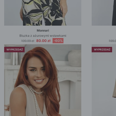
Monnari
Bluzka z ażurowymi wstawkami
80.00 zł
-60%
199.99 zł
199.9
WYPRZEDAŻ
WYPRZEDAŻ