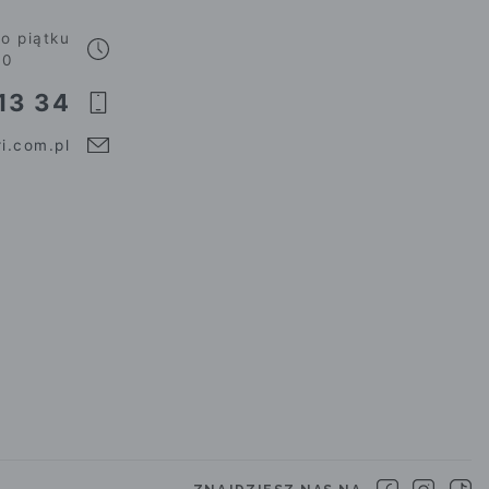
o piątku
00
13 34
i.com.pl