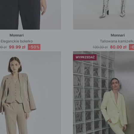
Monnari
Monnari
Eleganckie bolerko
Taliowana kamizelk
99.99 zł
-50%
80.00 zł
-
9 zł
199.99 zł
WYPRZEDAŻ