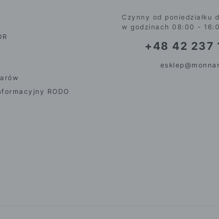
Czynny od poniedziałku d
w godzinach 08:00 - 16:
DR
+48 42 237 
esklep@monnar
iarów
nformacyjny RODO