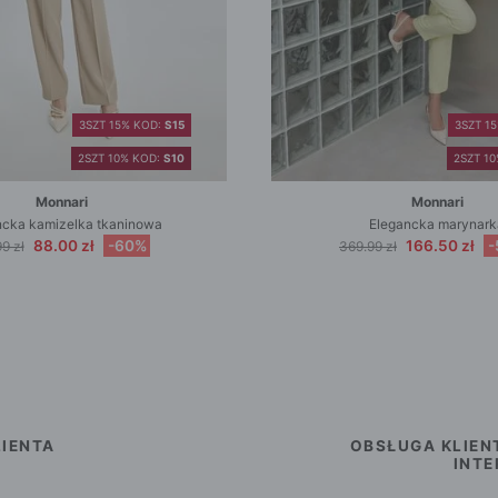
3SZT 15% KOD:
S15
3SZT 1
2SZT 10% KOD:
S10
2SZT 1
Monnari
Monnari
ncka kamizelka tkaninowa
Elegancka marynark
88.00 zł
-60%
166.50 zł
-
9 zł
369.99 zł
IENTA
OBSŁUGA KLIEN
INT