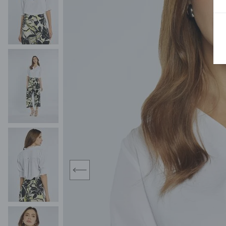
MIDI
KURTKI SPORTOWE
MAXI
KAMIZELKI SPORTOWE
POKAŻ WSZY
KOMBINEZONY
TORBY SPORTOWE
SPÓDNICE
KOSTIUMY KĄPIELOWE
OŁÓWKOWA
JEDNOCZĘŚCIOWE
PLISOWANA
DWUCZĘŚCIOWE
ROZKLOSZOWAN
NARZUTKI
MINI
LNIANE MODELE
MIDI
MAXI
prev
ŻAKIETY