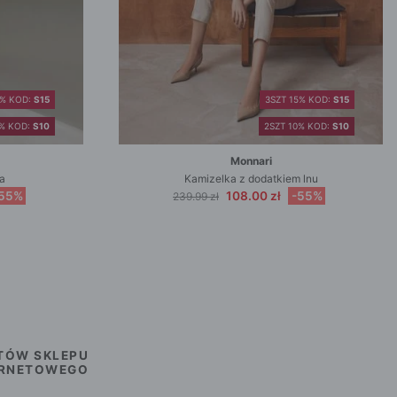
5% KOD:
S15
3SZT 15% KOD:
S15
0% KOD:
S10
2SZT 10% KOD:
S10
Monnari
a
Kamizelka z dodatkiem lnu
55%
108.00 zł
-55%
239.99 zł
TÓW SKLEPU
ERNETOWEGO