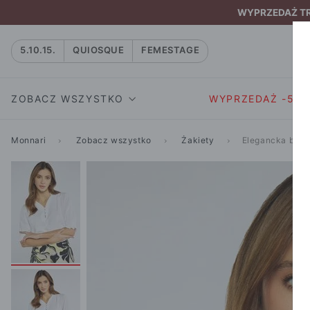
WYPRZEDAŻ TRW
5.10.15.
QUIOSQUE
FEMESTAGE
ZOBACZ WSZYSTKO
WYPRZEDAŻ -50
Monnari
Zobacz wszystko
Żakiety
Elegancka bluz
SUKIENKI I KOMBIN
SUKIENKI I
NATASZA
KOMBINEZON
NA CO DZIEŃ
W RYTMIE NATURY
MARYNARKI
WIZYTOWE
NOWOŚĆ
SPÓDNICE
WIECZOROWE
CAŁA KOLEKCJA
BLUZKI I T-S
KOKTAJLOWE
KOLEKCJA SPORTOWA
SPODNIE
KORONKOWE
T-SHIRTY SPORTOWE
ROZKLOSZOWAN
STANIKI SPORTOWE
DZIANINOWE
BLUZY SPORTOWE
MINI
SPODNIE SPORTOWE