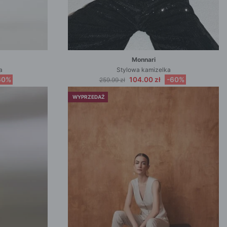
Monnari
a
Stylowa kamizelka
60%
104.00 zł
-60%
259.99 zł
WYPRZEDAŻ