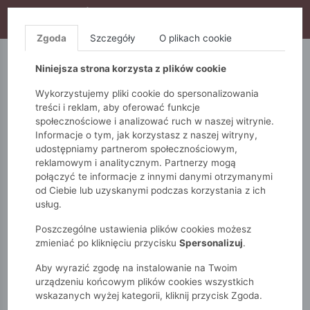
WYPRZEDAŻ TRWA! DODATKOWE 10% ZA 2SZT (KOD:
S10), DODATKOWE 15% ZA 3SZT (KOD: S15)
Zgoda
Szczegóły
O plikach cookie
5.10.15.
QUIOSQUE
FEMESTAGE
Niniejsza strona korzysta z plików cookie
Wykorzystujemy pliki cookie do spersonalizowania
treści i reklam, aby oferować funkcje
społecznościowe i analizować ruch w naszej witrynie.
Informacje o tym, jak korzystasz z naszej witryny,
udostępniamy partnerom społecznościowym,
reklamowym i analitycznym. Partnerzy mogą
połączyć te informacje z innymi danymi otrzymanymi
od Ciebie lub uzyskanymi podczas korzystania z ich
Monnari
Zobacz wszystko
Swetry
usług.
Z krótkim rękawem
Ażurowy sweter damski
Poszczególne ustawienia plików cookies możesz
zmieniać po kliknięciu przycisku
Spersonalizuj
.
Aby wyrazić zgodę na instalowanie na Twoim
urządzeniu końcowym plików cookies wszystkich
wskazanych wyżej kategorii, kliknij przycisk Zgoda.