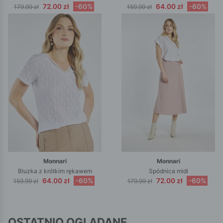
72.00 zł
-60%
64.00 zł
-60%
179.99 zł
159.99 zł
Monnari
Monnari
Bluzka z krótkim rękawem
Spódnica midi
64.00 zł
-60%
72.00 zł
-60%
159.99 zł
179.99 zł
OSTATNIO OGLĄDANE