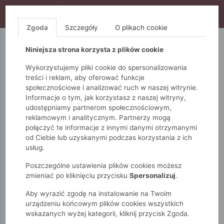
WYPRZEDAŻ TRWA! DODATKOWE 10% ZA 2SZT (KOD:
S10), DODATKOWE 15% ZA 3SZT (KOD: S15)
Zgoda
Szczegóły
O plikach cookie
5.10.15.
QUIOSQUE
FEMESTAGE
Niniejsza strona korzysta z plików cookie
Wykorzystujemy pliki cookie do spersonalizowania
treści i reklam, aby oferować funkcje
społecznościowe i analizować ruch w naszej witrynie.
Informacje o tym, jak korzystasz z naszej witryny,
udostępniamy partnerom społecznościowym,
reklamowym i analitycznym. Partnerzy mogą
połączyć te informacje z innymi danymi otrzymanymi
od Ciebie lub uzyskanymi podczas korzystania z ich
Monnari
Zobacz wszystko
Swetry
usług.
Z krótkim rękawem
Ażurowy sweter damski
Poszczególne ustawienia plików cookies możesz
zmieniać po kliknięciu przycisku
Spersonalizuj
.
Aby wyrazić zgodę na instalowanie na Twoim
urządzeniu końcowym plików cookies wszystkich
wskazanych wyżej kategorii, kliknij przycisk Zgoda.