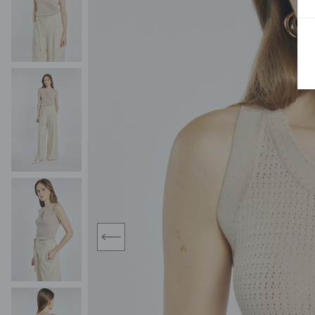
MIDI
KURTKI SPORTOWE
MAXI
KAMIZELKI SPORTOWE
POKAŻ WSZY
KOMBINEZONY
TORBY SPORTOWE
SPÓDNICE
KOSTIUMY KĄPIELOWE
OŁÓWKOWA
JEDNOCZĘŚCIOWE
PLISOWANA
DWUCZĘŚCIOWE
ROZKLOSZOWAN
NARZUTKI
MINI
LNIANE MODELE
MIDI
MAXI
prev
ŻAKIETY