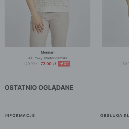
Monnari
Ażurowy sweter damski
72.00 zł
-60%
179.99 zł
159.9
OSTATNIO OGLĄDANE
INFORMACJE
OBSŁUGA KL