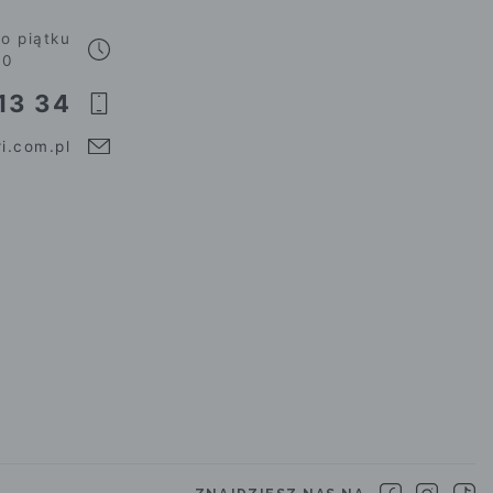
o piątku
00
13 34
i.com.pl