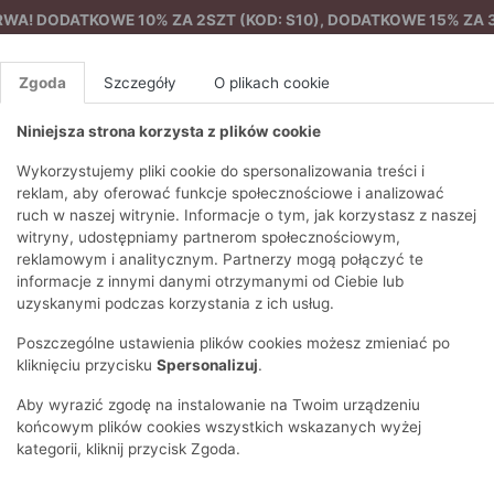
A! DODATKOWE 10% ZA 2SZT (KOD: S10), DODATKOWE 15% ZA 3
Zgoda
Szczegóły
O plikach cookie
Niniejsza strona korzysta z plików cookie
%
NOWA KOLEKCJA
FEMES
Wykorzystujemy pliki cookie do spersonalizowania treści i
reklam, aby oferować funkcje społecznościowe i analizować
ruch w naszej witrynie. Informacje o tym, jak korzystasz z naszej
wem
Ażurowy sweter damski
EZONY
BLUZKI I T-SHIRTY
SWETRY
OSTATNIO DODANE
PAREO
DRESY
SPODNIE
N
witryny, udostępniamy partnerom społecznościowym,
Y
FE
reklamowym i analitycznym. Partnerzy mogą połączyć te
BLUZY
NA CO DZIEŃ
KOMPLETY
PIŻAMY I SZLAFROK
PŁASZCZE
SZORTY
informacje z innymi danymi otrzymanymi od Ciebie lub
F
PŁASZCZE I KURTKI
WIZYTOWE
KOLEKCJA
TORBY
TRENCZE
BLUZKI I 
uzyskanymi podczas korzystania z ich usług.
WY
SPORTOWA
KAMIZELKI
WIECZOROWE
AKCESORIA
PARKI
SWETRY
G
Poszczególne ustawienia plików cookies możesz zmieniać po
HIRTY
SUKIENKI
STROJE KĄPIELOWE
KOSZULE
OKULARY
KLASYCZNE
BLUZY
kliknięciu przycisku
Spersonalizuj
.
K
SPÓDNICE
PRZECIWSŁONEC
T-SHIRTY
PIKOWANE
KAMIZELKI
C
Aby wyrazić zgodę na instalowanie na Twoim urządzeniu
ŻAKIETY
KAPELUSZE I CZA
E
TOPY
PUCHOWE
końcowym plików cookies wszystkich wskazanych wyżej
SU
OPASKI NA GŁOW
kategorii, kliknij przycisk Zgoda.
POKAŻ WSZYSTKIE
WEŁNIANE
SPODNIE
Ż
SZALIKI