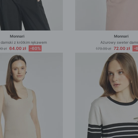
Monnari
Monnari
 damski z krótkim rękawem
Ażurowy sweter dams
64.00 zł
-60%
72.00 zł
-
9 zł
179.99 zł