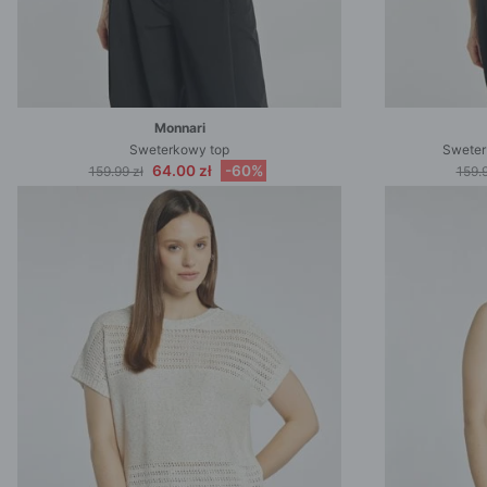
Monnari
Sweterkowy top
Sweter
64.00 zł
-60%
159.99 zł
159.9