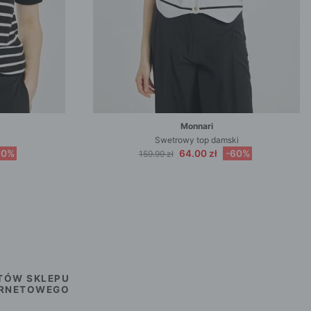
Monnari
Swetrowy top damski
60%
64.00 zł
-60%
159.99 zł
TÓW SKLEPU
ERNETOWEGO