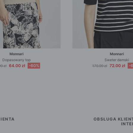
Monnari
Monnari
Dopasowany top
Sweter damski
64.00 zł
-60%
72.00 zł
-
9 zł
179.99 zł
IENTA
OBSŁUGA KLIEN
INT