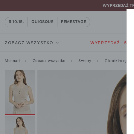
WYPRZEDAŻ TRW
5.10.15.
QUIOSQUE
FEMESTAGE
ZOBACZ WSZYSTKO
WYPRZEDAŻ -50
Monnari
Zobacz wszystko
Swetry
Z krótkim ręka
SUKIENKI I KOMBIN
SUKIENKI I
NATASZA
KOMBINEZON
NA CO DZIEŃ
W RYTMIE NATURY
MARYNARKI
WIZYTOWE
NOWOŚĆ
SPÓDNICE
WIECZOROWE
CAŁA KOLEKCJA
BLUZKI I T-S
KOKTAJLOWE
KOLEKCJA SPORTOWA
SPODNIE
KORONKOWE
T-SHIRTY SPORTOWE
ROZKLOSZOWAN
STANIKI SPORTOWE
DZIANINOWE
BLUZY SPORTOWE
MINI
SPODNIE SPORTOWE