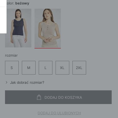
SZALI
OKAŻ WSZYSTKIE
kolor:
beżowy
CROS
WE
CHUS
POKAŻ WSZYSTKIE
APASZ
PORTFEL
PORTFEL
POKAŻ W
KI
rozmiar
S
M
L
XL
2XL
ROKI
ŻAMY
Jak dobrać rozmiar?
ŻAMY
OCNE
DODAJ DO KOSZYKA
DODAJ DO ULUBIONYCH