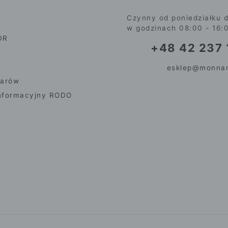
Czynny od poniedziałku d
w godzinach 08:00 - 16:
DR
+48 42 237 
esklep@monnar
iarów
nformacyjny RODO