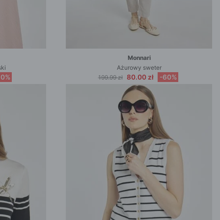
Monnari
ki
Ażurowy sweter
60%
80.00 zł
-60%
199.99 zł