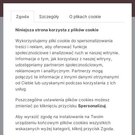
WYPRZEDAŻ TRWA! DODATKOWE 10% ZA 2SZT (KOD:
S10), DODATKOWE 15% ZA 3SZT (KOD: S15)
Zgoda
Szczegóły
O plikach cookie
5.10.15.
QUIOSQUE
FEMESTAGE
Niniejsza strona korzysta z plików cookie
Wykorzystujemy pliki cookie do spersonalizowania
treści i reklam, aby oferować funkcje
społecznościowe i analizować ruch w naszej witrynie.
Informacje o tym, jak korzystasz z naszej witryny,
udostępniamy partnerom społecznościowym,
reklamowym i analitycznym. Partnerzy mogą
połączyć te informacje z innymi danymi otrzymanymi
od Ciebie lub uzyskanymi podczas korzystania z ich
Monnari
Zobacz wszystko
Swetry
długi rękaw
usług.
Wiskozowy sweter o warkoczowym splocie
Poszczególne ustawienia plików cookies możesz
zmieniać po kliknięciu przycisku
Spersonalizuj
.
Aby wyrazić zgodę na instalowanie na Twoim
urządzeniu końcowym plików cookies wszystkich
wskazanych wyżej kategorii, kliknij przycisk Zgoda.