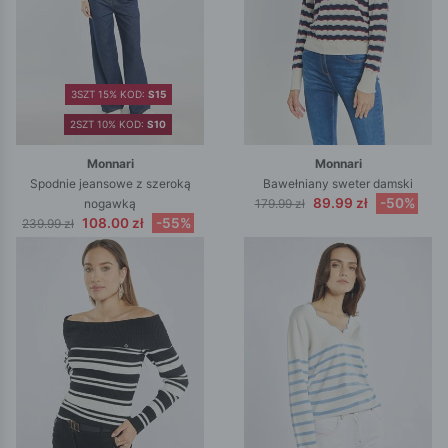
3SZT 15% KOD:
S15
2SZT 10% KOD:
S10
Monnari
Monnari
Spodnie jeansowe z szeroką
Bawełniany sweter damski
89.99 zł
-50%
nogawką
179.99 zł
108.00 zł
-55%
239.99 zł