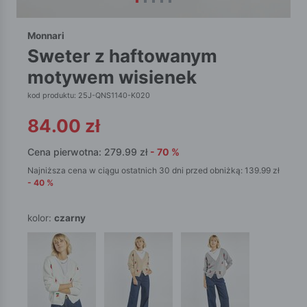
Monnari
sweter z haftowanym
motywem wisienek
kod produktu: 25J-QNS1140-K020
84.00
zł
Cena pierwotna:
279.99
zł
-
70
%
Najniższa cena w ciągu ostatnich 30 dni przed obniżką:
139.99
zł
-
40
%
kolor:
czarny