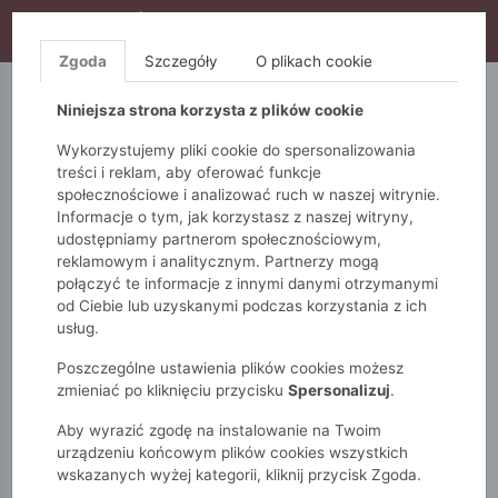
WYPRZEDAŻ TRWA! DODATKOWE 10% ZA 2SZT (KOD:
S10), DODATKOWE 15% ZA 3SZT (KOD: S15)
Zgoda
Szczegóły
O plikach cookie
5.10.15.
QUIOSQUE
FEMESTAGE
Niniejsza strona korzysta z plików cookie
Wykorzystujemy pliki cookie do spersonalizowania
treści i reklam, aby oferować funkcje
społecznościowe i analizować ruch w naszej witrynie.
Informacje o tym, jak korzystasz z naszej witryny,
udostępniamy partnerom społecznościowym,
reklamowym i analitycznym. Partnerzy mogą
połączyć te informacje z innymi danymi otrzymanymi
od Ciebie lub uzyskanymi podczas korzystania z ich
Monnari
Zobacz wszystko
Swetry
długi rękaw
usług.
Sweter z haftowanym motywem wisienek
Poszczególne ustawienia plików cookies możesz
zmieniać po kliknięciu przycisku
Spersonalizuj
.
Aby wyrazić zgodę na instalowanie na Twoim
urządzeniu końcowym plików cookies wszystkich
wskazanych wyżej kategorii, kliknij przycisk Zgoda.