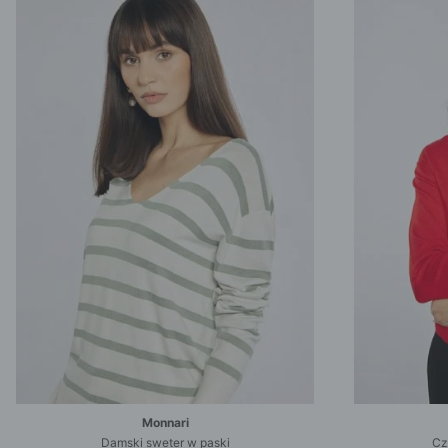
Monnari
Damski sweter w paski
Cz