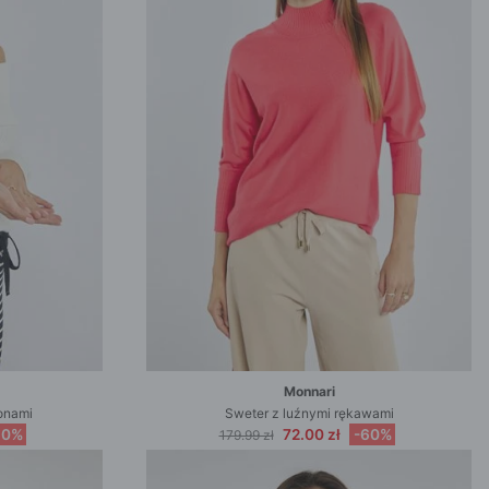
Monnari
onami
Sweter z luźnymi rękawami
60%
72.00 zł
-60%
179.99 zł