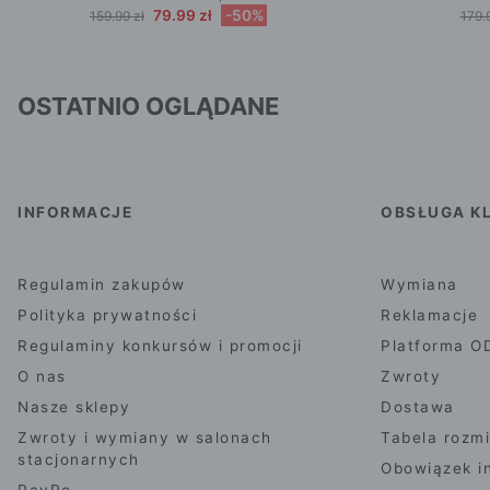
79.99 zł
-50%
159.99 zł
179.
OSTATNIO OGLĄDANE
INFORMACJE
OBSŁUGA KL
Regulamin zakupów
Wymiana
Polityka prywatności
Reklamacje
Regulaminy konkursów i promocji
Platforma O
O nas
Zwroty
Nasze sklepy
Dostawa
Zwroty i wymiany w salonach
Tabela rozm
stacjonarnych
Obowiązek i
PayPo