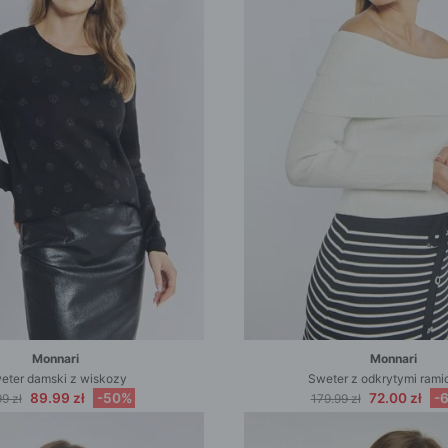
Monnari
Monnari
eter damski z wiskozy
Sweter z odkrytymi rami
89.99 zł
-50%
72.00 zł
-
9 zł
179.99 zł