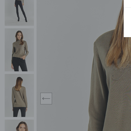
MIDI
KURTKI SPORTOWE
MAXI
KAMIZELKI SPORTOWE
POKAŻ WSZY
KOMBINEZONY
TORBY SPORTOWE
SPÓDNICE
KOSTIUMY KĄPIELOWE
OŁÓWKOWA
JEDNOCZĘŚCIOWE
PLISOWANA
DWUCZĘŚCIOWE
ROZKLOSZOWAN
NARZUTKI
MINI
LNIANE MODELE
MIDI
MAXI
prev
ŻAKIETY