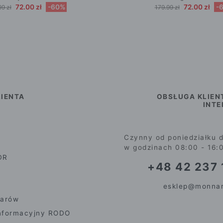
72.00 zł
-60%
72.00 zł
-
99 zł
179.99 zł
IENTA
OBSŁUGA KLIEN
INT
Czynny od poniedziałku d
w godzinach 08:00 - 16:
DR
+48 42 237 
esklep@monnar
iarów
nformacyjny RODO