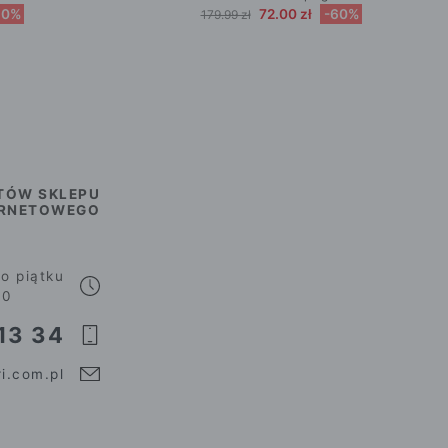
60%
72.00 zł
-60%
179.99 zł
TÓW SKLEPU
ERNETOWEGO
o piątku
00
13 34
i.com.pl