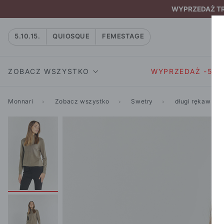
WYPRZEDAŻ TRW
5.10.15.
QUIOSQUE
FEMESTAGE
ZOBACZ WSZYSTKO
WYPRZEDAŻ -50
Monnari
Zobacz wszystko
Swetry
długi rękaw
SUKIENKI I KOMBIN
SUKIENKI I
NATASZA
KOMBINEZON
NA CO DZIEŃ
W RYTMIE NATURY
MARYNARKI
WIZYTOWE
NOWOŚĆ
SPÓDNICE
WIECZOROWE
CAŁA KOLEKCJA
BLUZKI I T-S
KOKTAJLOWE
KOLEKCJA SPORTOWA
SPODNIE
KORONKOWE
T-SHIRTY SPORTOWE
ROZKLOSZOWAN
STANIKI SPORTOWE
DZIANINOWE
BLUZY SPORTOWE
MINI
SPODNIE SPORTOWE