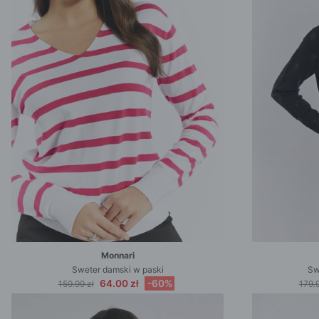
Monnari
Sweter damski w paski
Sw
64.00 zł
-60%
159.99 zł
179.9