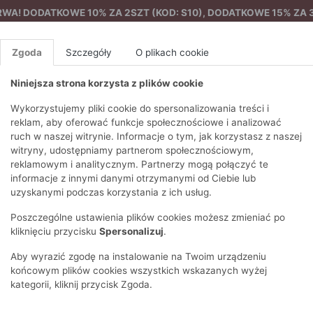
A! DODATKOWE 10% ZA 2SZT (KOD: S10), DODATKOWE 15% ZA 3
Zgoda
Szczegóły
O plikach cookie
Niniejsza strona korzysta z plików cookie
%
NOWA KOLEKCJA
FEMES
Wykorzystujemy pliki cookie do spersonalizowania treści i
reklam, aby oferować funkcje społecznościowe i analizować
ruch w naszej witrynie. Informacje o tym, jak korzystasz z naszej
Sweter damski z haftem
EZONY
BLUZKI I T-SHIRTY
SWETRY
OSTATNIO DODANE
PAREO
DRESY
SPODNIE
N
witryny, udostępniamy partnerom społecznościowym,
Y
FE
reklamowym i analitycznym. Partnerzy mogą połączyć te
BLUZY
NA CO DZIEŃ
KOMPLETY
PIŻAMY I SZLAFROK
PŁASZCZE
SZORTY
informacje z innymi danymi otrzymanymi od Ciebie lub
F
PŁASZCZE I KURTKI
WIZYTOWE
KOLEKCJA
TORBY
TRENCZE
BLUZKI I 
uzyskanymi podczas korzystania z ich usług.
WY
SPORTOWA
KAMIZELKI
WIECZOROWE
AKCESORIA
PARKI
SWETRY
G
Poszczególne ustawienia plików cookies możesz zmieniać po
HIRTY
SUKIENKI
STROJE KĄPIELOWE
KOSZULE
OKULARY
KLASYCZNE
BLUZY
kliknięciu przycisku
Spersonalizuj
.
K
SPÓDNICE
PRZECIWSŁONEC
T-SHIRTY
PIKOWANE
KAMIZELKI
C
Aby wyrazić zgodę na instalowanie na Twoim urządzeniu
ŻAKIETY
KAPELUSZE I CZA
E
TOPY
PUCHOWE
końcowym plików cookies wszystkich wskazanych wyżej
SU
OPASKI NA GŁOW
kategorii, kliknij przycisk Zgoda.
POKAŻ WSZYSTKIE
WEŁNIANE
SPODNIE
Ż
SZALIKI