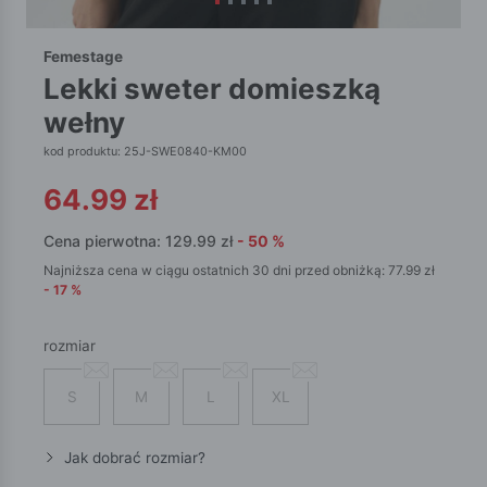
Femestage
lekki sweter domieszką
wełny
kod produktu: 25J-SWE0840-KM00
64.99
zł
Cena pierwotna:
129.99
zł
-
50
%
Najniższa cena w ciągu ostatnich 30 dni przed obniżką:
77.99
zł
-
17
%
rozmiar
S
M
L
XL
Jak dobrać rozmiar?