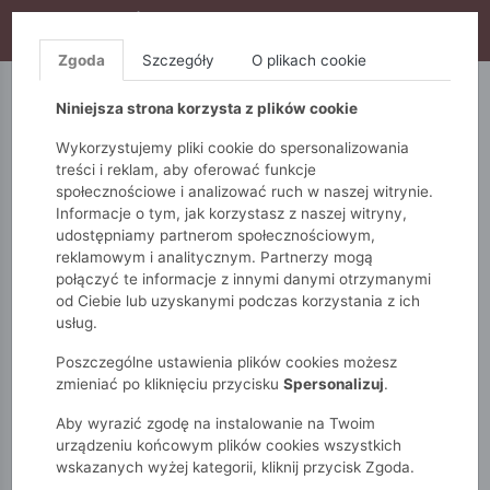
WYPRZEDAŻ TRWA! DODATKOWE 10% ZA 2SZT (KOD:
S10), DODATKOWE 15% ZA 3SZT (KOD: S15)
Zgoda
Szczegóły
O plikach cookie
5.10.15.
QUIOSQUE
FEMESTAGE
Niniejsza strona korzysta z plików cookie
Wykorzystujemy pliki cookie do spersonalizowania
treści i reklam, aby oferować funkcje
społecznościowe i analizować ruch w naszej witrynie.
Informacje o tym, jak korzystasz z naszej witryny,
udostępniamy partnerom społecznościowym,
reklamowym i analitycznym. Partnerzy mogą
połączyć te informacje z innymi danymi otrzymanymi
od Ciebie lub uzyskanymi podczas korzystania z ich
Monnari
Zobacz wszystko
Swetry
długi rękaw
usług.
Lekki sweter domieszką wełny
Poszczególne ustawienia plików cookies możesz
zmieniać po kliknięciu przycisku
Spersonalizuj
.
Aby wyrazić zgodę na instalowanie na Twoim
urządzeniu końcowym plików cookies wszystkich
wskazanych wyżej kategorii, kliknij przycisk Zgoda.