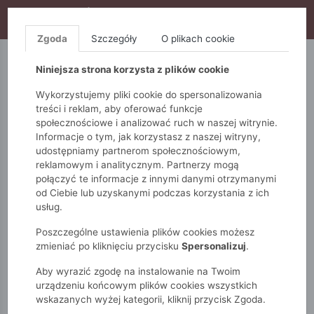
WYPRZEDAŻ TRWA! DODATKOWE 10% ZA 2SZT (KOD:
S10), DODATKOWE 15% ZA 3SZT (KOD: S15)
Zgoda
Szczegóły
O plikach cookie
5.10.15.
QUIOSQUE
FEMESTAGE
Niniejsza strona korzysta z plików cookie
Wykorzystujemy pliki cookie do spersonalizowania
treści i reklam, aby oferować funkcje
społecznościowe i analizować ruch w naszej witrynie.
Informacje o tym, jak korzystasz z naszej witryny,
udostępniamy partnerom społecznościowym,
reklamowym i analitycznym. Partnerzy mogą
połączyć te informacje z innymi danymi otrzymanymi
od Ciebie lub uzyskanymi podczas korzystania z ich
Monnari
Zobacz wszystko
Swetry
długi rękaw
usług.
Ażurowy sweter w kolorze śmietanki
Poszczególne ustawienia plików cookies możesz
zmieniać po kliknięciu przycisku
Spersonalizuj
.
Aby wyrazić zgodę na instalowanie na Twoim
urządzeniu końcowym plików cookies wszystkich
wskazanych wyżej kategorii, kliknij przycisk Zgoda.