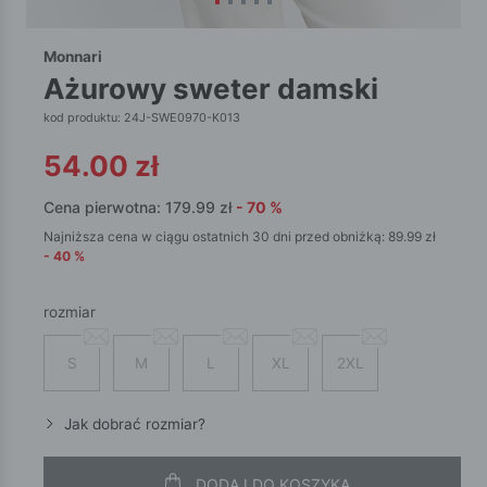
Monnari
ażurowy sweter damski
kod produktu: 24J-SWE0970-K013
54.00
zł
Cena pierwotna:
179.99
zł
-
70
%
Najniższa cena w ciągu ostatnich 30 dni przed obniżką:
89.99
zł
-
40
%
rozmiar
S
M
L
XL
2XL
Jak dobrać rozmiar?
DODAJ DO KOSZYKA