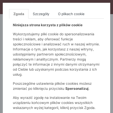
WYPRZEDAŻ TRWA! DODATKOWE 10% ZA 2SZT (KOD:
S10), DODATKOWE 15% ZA 3SZT (KOD: S15)
Zgoda
Szczegóły
O plikach cookie
5.10.15.
QUIOSQUE
FEMESTAGE
Niniejsza strona korzysta z plików cookie
Wykorzystujemy pliki cookie do spersonalizowania
treści i reklam, aby oferować funkcje
społecznościowe i analizować ruch w naszej witrynie.
Informacje o tym, jak korzystasz z naszej witryny,
udostępniamy partnerom społecznościowym,
reklamowym i analitycznym. Partnerzy mogą
połączyć te informacje z innymi danymi otrzymanymi
od Ciebie lub uzyskanymi podczas korzystania z ich
Monnari
Zobacz wszystko
Swetry
Ażurowy
usług.
Ażurowy sweter damski
Poszczególne ustawienia plików cookies możesz
zmieniać po kliknięciu przycisku
Spersonalizuj
.
Aby wyrazić zgodę na instalowanie na Twoim
urządzeniu końcowym plików cookies wszystkich
wskazanych wyżej kategorii, kliknij przycisk Zgoda.