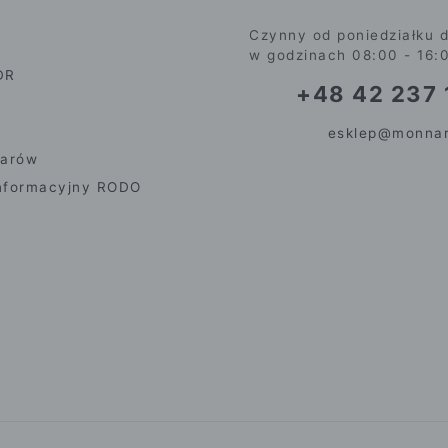
Czynny od poniedziałku d
w godzinach 08:00 - 16:
DR
+48 42 237 
esklep@monnar
iarów
nformacyjny RODO