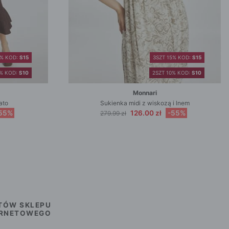
5% KOD:
S15
3SZT 15% KOD:
S15
0% KOD:
S10
2SZT 10% KOD:
S10
Monnari
ato
Sukienka midi z wiskozą i lnem
55%
126.00 zł
-55%
279.99 zł
TÓW SKLEPU
ERNETOWEGO