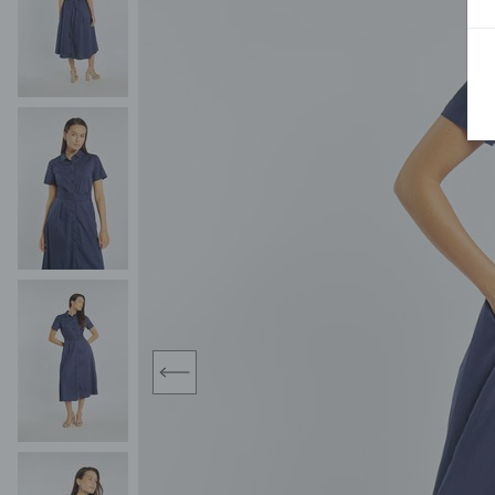
MIDI
KURTKI SPORTOWE
MAXI
KAMIZELKI SPORTOWE
POKAŻ WSZY
KOMBINEZONY
TORBY SPORTOWE
SPÓDNICE
KOSTIUMY KĄPIELOWE
OŁÓWKOWA
JEDNOCZĘŚCIOWE
PLISOWANA
DWUCZĘŚCIOWE
ROZKLOSZOWAN
NARZUTKI
MINI
LNIANE MODELE
MIDI
MAXI
prev
ŻAKIETY