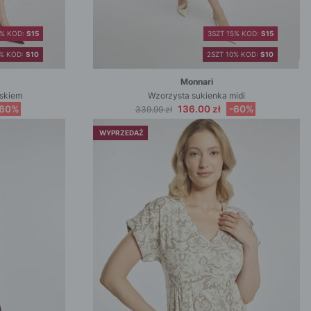
5% KOD:
S15
3SZT 15% KOD:
S15
0% KOD:
S10
2SZT 10% KOD:
S10
Monnari
askiem
Wzorzysta sukienka midi
-60%
136.00 zł
-60%
339.99 zł
WYPRZEDAŻ