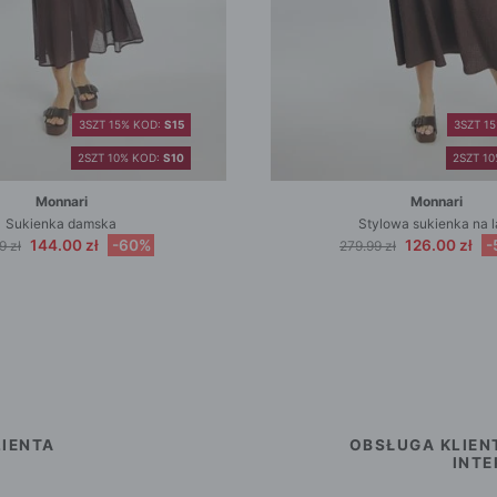
3SZT 15% KOD:
S15
3SZT 1
2SZT 10% KOD:
S10
2SZT 1
Monnari
Monnari
Sukienka damska
Stylowa sukienka na l
144.00 zł
-60%
126.00 zł
-
9 zł
279.99 zł
IENTA
OBSŁUGA KLIEN
INT