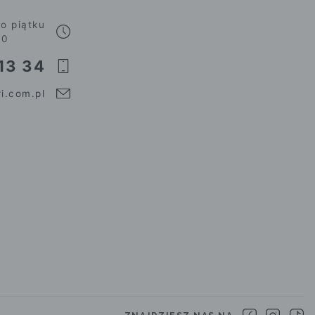
o piątku
00
13 34
i.com.pl