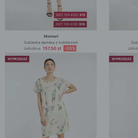
3SZT 15% KOD:
S15
2SZT 10% KOD:
S10
Monnari
Sukienka damska z kołnierzem
Suk
157.50 zł
-55%
349.99 zł
299.9
WYPRZEDAŻ
WYPRZEDAŻ