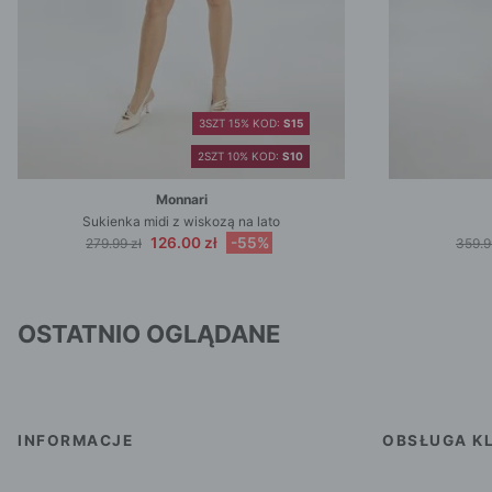
3SZT 15% KOD:
S15
2SZT 10% KOD:
S10
Monnari
Sukienka midi z wiskozą na lato
126.00 zł
-55%
279.99 zł
359.9
OSTATNIO OGLĄDANE
INFORMACJE
OBSŁUGA KL