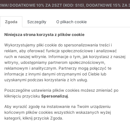
A! DODATKOWE 10% ZA 2SZT (KOD: S10), DODATKOWE 15% ZA 3
Zgoda
Szczegóły
O plikach cookie
Niniejsza strona korzysta z plików cookie
%
NOWA KOLEKCJA
FEMES
Wykorzystujemy pliki cookie do spersonalizowania treści i
reklam, aby oferować funkcje społecznościowe i analizować
ruch w naszej witrynie. Informacje o tym, jak korzystasz z naszej
Na co dzień
Sukienka z bawełny
EZONY
BLUZKI I T-SHIRTY
SWETRY
OSTATNIO DODANE
PAREO
DRESY
SPODNIE
N
witryny, udostępniamy partnerom społecznościowym,
Y
FE
reklamowym i analitycznym. Partnerzy mogą połączyć te
BLUZY
NA CO DZIEŃ
KOMPLETY
PIŻAMY I SZLAFROK
PŁASZCZE
SZORTY
informacje z innymi danymi otrzymanymi od Ciebie lub
F
PŁASZCZE I KURTKI
WIZYTOWE
KOLEKCJA
TORBY
TRENCZE
BLUZKI I 
uzyskanymi podczas korzystania z ich usług.
WY
SPORTOWA
KAMIZELKI
WIECZOROWE
AKCESORIA
PARKI
SWETRY
G
Poszczególne ustawienia plików cookies możesz zmieniać po
HIRTY
SUKIENKI
STROJE KĄPIELOWE
KOSZULE
OKULARY
KLASYCZNE
BLUZY
kliknięciu przycisku
Spersonalizuj
.
K
SPÓDNICE
PRZECIWSŁONEC
T-SHIRTY
PIKOWANE
KAMIZELKI
C
Aby wyrazić zgodę na instalowanie na Twoim urządzeniu
ŻAKIETY
KAPELUSZE I CZA
E
TOPY
PUCHOWE
końcowym plików cookies wszystkich wskazanych wyżej
SU
OPASKI NA GŁOW
kategorii, kliknij przycisk Zgoda.
POKAŻ WSZYSTKIE
WEŁNIANE
SPODNIE
Ż
SZALIKI