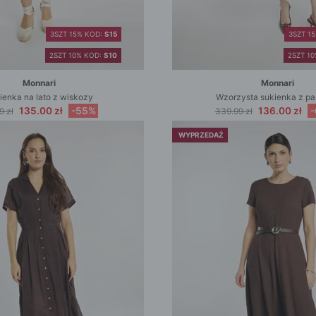
3SZT 15% KOD:
S15
3SZT 1
2SZT 10% KOD:
S10
2SZT 1
Monnari
Monnari
ienka na lato z wiskozy
Wzorzysta sukienka z p
135.00 zł
-55%
136.00 zł
9 zł
339.99 zł
WYPRZEDAŻ