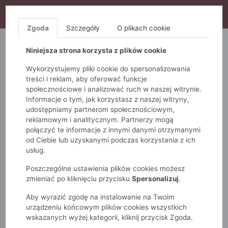
WYPRZEDAŻ TRWA! DODATKOWE 10% ZA 2SZT (KOD:
S10), DODATKOWE 15% ZA 3SZT (KOD: S15)
Zgoda
Szczegóły
O plikach cookie
5.10.15.
QUIOSQUE
FEMESTAGE
Niniejsza strona korzysta z plików cookie
Wykorzystujemy pliki cookie do spersonalizowania
treści i reklam, aby oferować funkcje
społecznościowe i analizować ruch w naszej witrynie.
Informacje o tym, jak korzystasz z naszej witryny,
udostępniamy partnerom społecznościowym,
reklamowym i analitycznym. Partnerzy mogą
połączyć te informacje z innymi danymi otrzymanymi
od Ciebie lub uzyskanymi podczas korzystania z ich
Monnari
Zobacz wszystko
Sukienki i kombinezony
usług.
Na co dzień
Bawełniana sukienka damska
Poszczególne ustawienia plików cookies możesz
zmieniać po kliknięciu przycisku
Spersonalizuj
.
Aby wyrazić zgodę na instalowanie na Twoim
urządzeniu końcowym plików cookies wszystkich
wskazanych wyżej kategorii, kliknij przycisk Zgoda.