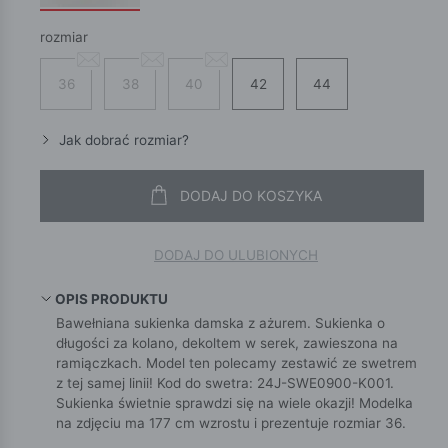
rozmiar
36
38
40
42
44
Jak dobrać rozmiar?
DODAJ DO KOSZYKA
DODAJ DO ULUBIONYCH
OPIS PRODUKTU
Bawełniana sukienka damska z ażurem. Sukienka o
długości za kolano, dekoltem w serek, zawieszona na
ramiączkach. Model ten polecamy zestawić ze swetrem
z tej samej linii! Kod do swetra: 24J-SWE0900-K001.
Sukienka świetnie sprawdzi się na wiele okazji! Modelka
na zdjęciu ma 177 cm wzrostu i prezentuje rozmiar 36.