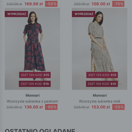
169.99 zł
-50%
108.00 zł
-70%
339.99 zł
359.99 zł
WYPRZEDAŻ
WYPRZEDAŻ
3SZT 15% KOD:
S15
3SZT 15% KOD:
S15
2SZT 10% KOD:
S10
2SZT 10% KOD:
S10
Monnari
Monnari
Wzorzysta sukienka z paskiem
Wzorzysta sukienka midi
136.00 zł
-60%
153.00 zł
-55%
339.99 zł
339.99 zł
OSTATNIO OGLĄDANE