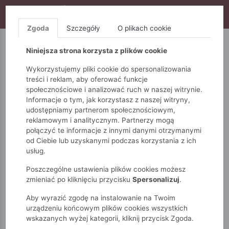
WYPRZEDAŻ TRWA! DODATKOWE 10% ZA 2SZT (KOD:
S10), DODATKOWE 15% ZA 3SZT (KOD: S15)
Zgoda
Szczegóły
O plikach cookie
5.10.15.
QUIOSQUE
FEMESTAGE
Niniejsza strona korzysta z plików cookie
Wykorzystujemy pliki cookie do spersonalizowania
treści i reklam, aby oferować funkcje
społecznościowe i analizować ruch w naszej witrynie.
Informacje o tym, jak korzystasz z naszej witryny,
udostępniamy partnerom społecznościowym,
reklamowym i analitycznym. Partnerzy mogą
połączyć te informacje z innymi danymi otrzymanymi
od Ciebie lub uzyskanymi podczas korzystania z ich
Monnari
Zobacz wszystko
Sukienki i kombinezony
usług.
Mini
Mini sukienka z ozdobną szarfą
Poszczególne ustawienia plików cookies możesz
zmieniać po kliknięciu przycisku
Spersonalizuj
.
Aby wyrazić zgodę na instalowanie na Twoim
urządzeniu końcowym plików cookies wszystkich
wskazanych wyżej kategorii, kliknij przycisk Zgoda.