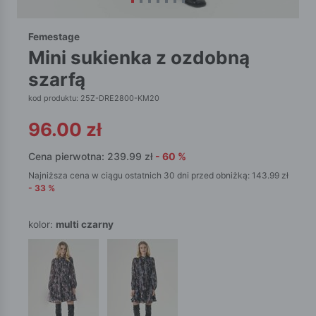
Femestage
mini sukienka z ozdobną
szarfą
kod produktu: 25Z-DRE2800-KM20
96.00
zł
Cena pierwotna:
239.99
zł
-
60
%
Najniższa cena w ciągu ostatnich 30 dni przed obniżką:
143.99
zł
-
33
%
kolor:
multi czarny