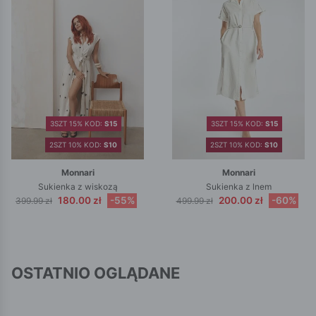
3SZT 15% KOD:
S15
3SZT 15% KOD:
S15
2SZT 10% KOD:
S10
2SZT 10% KOD:
S10
Monnari
Monnari
Sukienka z wiskozą
Sukienka z lnem
180.00 zł
-55%
200.00 zł
-60%
399.99 zł
499.99 zł
OSTATNIO OGLĄDANE