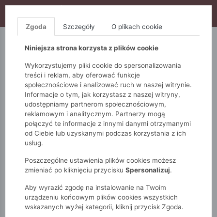
WYPRZEDAŻ TRWA! DODATKOWE 10% ZA 2SZT (KOD:
S10), DODATKOWE 15% ZA 3SZT (KOD: S15)
Zgoda
Szczegóły
O plikach cookie
5.10.15.
QUIOSQUE
FEMESTAGE
Niniejsza strona korzysta z plików cookie
Wykorzystujemy pliki cookie do spersonalizowania
treści i reklam, aby oferować funkcje
społecznościowe i analizować ruch w naszej witrynie.
Informacje o tym, jak korzystasz z naszej witryny,
udostępniamy partnerom społecznościowym,
reklamowym i analitycznym. Partnerzy mogą
połączyć te informacje z innymi danymi otrzymanymi
od Ciebie lub uzyskanymi podczas korzystania z ich
Monnari
Zobacz wszystko
Sukienki i kombinezony
usług.
Midi
Dzianinowa sukienka z wiązaniem
Poszczególne ustawienia plików cookies możesz
zmieniać po kliknięciu przycisku
Spersonalizuj
.
Aby wyrazić zgodę na instalowanie na Twoim
urządzeniu końcowym plików cookies wszystkich
wskazanych wyżej kategorii, kliknij przycisk Zgoda.