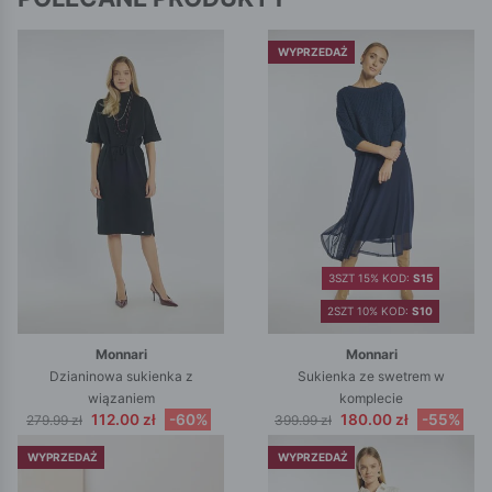
WYPRZEDAŻ
3SZT 15% KOD:
S15
2SZT 10% KOD:
S10
Monnari
Monnari
Dzianinowa sukienka z
Sukienka ze swetrem w
wiązaniem
komplecie
112.00 zł
-60%
180.00 zł
-55%
279.99 zł
399.99 zł
WYPRZEDAŻ
WYPRZEDAŻ